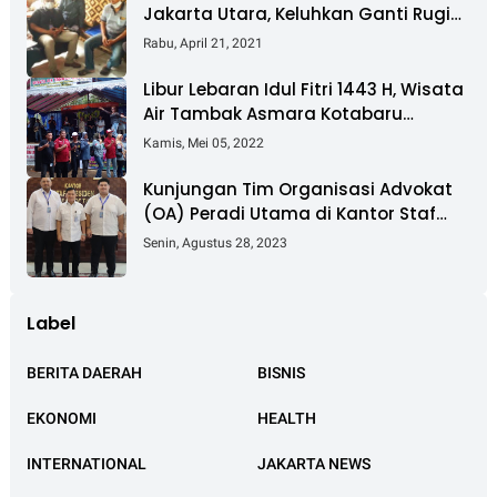
Jakarta Utara, Keluhkan Ganti Rugi
Pembebasan Lahan Tol Cibitung -
Rabu, April 21, 2021
Cilincing
Libur Lebaran Idul Fitri 1443 H, Wisata
Air Tambak Asmara Kotabaru
Dipadati Ribuan Pengunjung
Kamis, Mei 05, 2022
Kunjungan Tim Organisasi Advokat
(OA) Peradi Utama di Kantor Staf
Kepresidenan RI Istana Negara
Senin, Agustus 28, 2023
Jakarta
Label
BERITA DAERAH
BISNIS
EKONOMI
HEALTH
INTERNATIONAL
JAKARTA NEWS