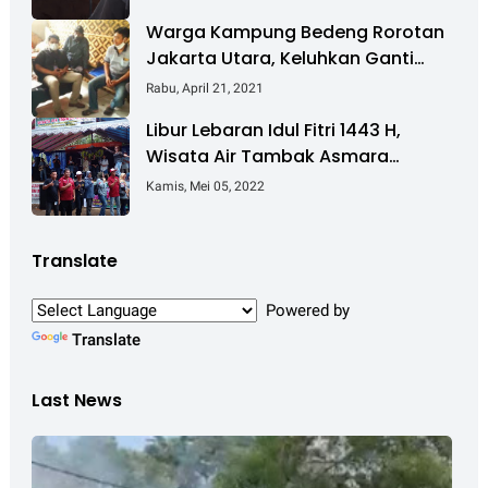
Warga Kampung Bedeng Rorotan
Jakarta Utara, Keluhkan Ganti
Rugi Pembebasan Lahan Tol
Rabu, April 21, 2021
Cibitung - Cilincing
Libur Lebaran Idul Fitri 1443 H,
Wisata Air Tambak Asmara
Kotabaru Dipadati Ribuan
Kamis, Mei 05, 2022
Pengunjung
Translate
Powered by
Translate
Last News