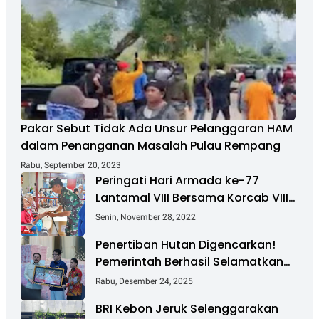
Pakar Sebut Tidak Ada Unsur Pelanggaran HAM
dalam Penanganan Masalah Pulau Rempang
Rabu, September 20, 2023
Peringati Hari Armada ke-77
Lantamal VIII Bersama Korcab VIII
DJA II Laksanakan Bakti Sosial
Senin, November 28, 2022
Penertiban Hutan Digencarkan!
Pemerintah Berhasil Selamatkan
Rp 6 T dan Kuasai Kembali 4 Juta
Rabu, Desember 24, 2025
Hektare
BRI Kebon Jeruk Selenggarakan