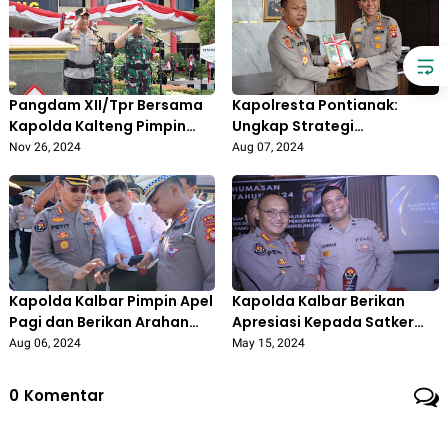
Pangdam XII/Tpr Bersama
Kapolresta Pontianak:
Kapolda Kalteng Pimpin
Ungkap Strategi
Apel Kesiapan
Penanganan Konflik Sosial,
Nov 26, 2024
Aug 07, 2024
Pengamanan Pilkada
Dalam Kunjungan Dari Tim
Serentak
(STIK) Lemdiklat Polri
Kapolda Kalbar Pimpin Apel
Kapolda Kalbar Berikan
Pagi dan Berikan Arahan
Apresiasi Kepada Satker
Khusus Kepada Seluruh
Polda dan Polres Jajaran
Aug 06, 2024
May 15, 2024
Personil Polda Kalbar
yang Telah Aktif dan
Berkinerja Baik di Bidang
0
Komentar
Kehumasan