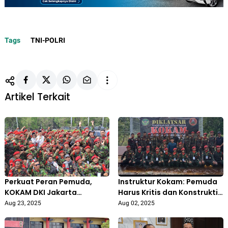
Tags
TNI-POLRI
Artikel Terkait
Perkuat Peran Pemuda,
Instruktur Kokam: Pemuda
KOKAM DKI Jakarta
Harus Kritis dan Konstruktif
Nyatakan Dukungan Penuh
dalam Bangun Bangsa
Aug 23, 2025
Aug 02, 2025
kepada Polri