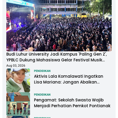
Budi Luhur University Jadi Kampus 'Paling Gen Z',
YPBLC Dukung Mahasiswa Gelar Festival Musik
Berkapasitas Ribuan Penonton
Aug 03, 2026
PENDIDIKAN
Aktivis Lala Komalawati Ingatkan
Lisa Mariana: Jangan Abaikan
Psikologis Anak di Tengah Polemik
DNA
PENDIDIKAN
Pengamat: Sekolah Swasta Wajib
Menjadi Perhatian Pemkot Pontianak