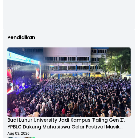
Pendidikan
Budi Luhur University Jadi Kampus 'Paling Gen Z',
YPBLC Dukung Mahasiswa Gelar Festival Musik
Berkapasitas Ribuan Penonton
Aug 03, 2026