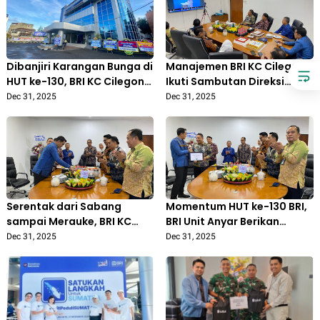
Dibanjiri Karangan Bunga di
Manajemen BRI KC Cilegon
HUT ke-130, BRI KC Cilegon
Ikuti Sambutan Direksi
Terima Dukungan dan
Secara Daring, Perkuat
Dec 31, 2025
Dec 31, 2025
Kepercayaan Nasabah
Komitmen di Momentum
serta Mitra
HUT ke-130 BRI
Serentak dari Sabang
Momentum HUT ke-130 BRI,
sampai Merauke, BRI KC
BRI Unit Anyar Berikan
Cilegon Gelar Prosesi
Penghargaan Masa Kerja
Dec 31, 2025
Dec 31, 2025
Potong Tumpeng Sambut
kepada Kepala Unit
HUT ke-130 BRI