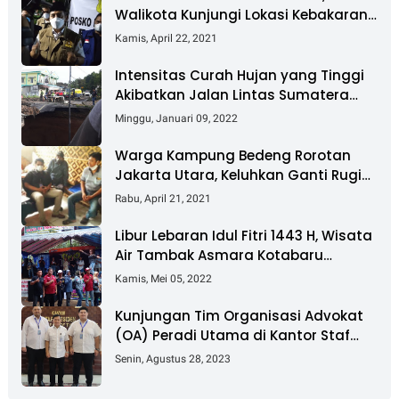
Walikota Kunjungi Lokasi Kebakaran
Dan Salurkan Bantuan
Kamis, April 22, 2021
Intensitas Curah Hujan yang Tinggi
Akibatkan Jalan Lintas Sumatera
Nyaris Putus
Minggu, Januari 09, 2022
Warga Kampung Bedeng Rorotan
Jakarta Utara, Keluhkan Ganti Rugi
Pembebasan Lahan Tol Cibitung -
Rabu, April 21, 2021
Cilincing
Libur Lebaran Idul Fitri 1443 H, Wisata
Air Tambak Asmara Kotabaru
Dipadati Ribuan Pengunjung
Kamis, Mei 05, 2022
Kunjungan Tim Organisasi Advokat
(OA) Peradi Utama di Kantor Staf
Kepresidenan RI Istana Negara
Senin, Agustus 28, 2023
Jakarta