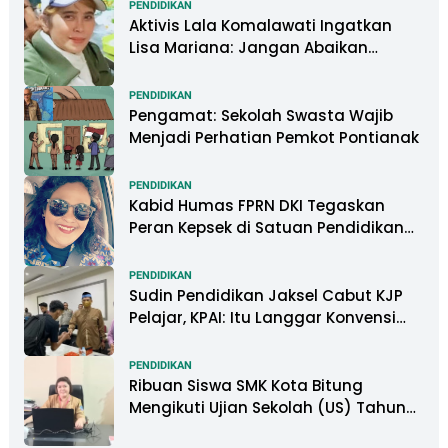
PENDIDIKAN
Aktivis Lala Komalawati Ingatkan
Lisa Mariana: Jangan Abaikan
Psikologis Anak di Tengah Polemik
DNA
PENDIDIKAN
Pengamat: Sekolah Swasta Wajib
Menjadi Perhatian Pemkot Pontianak
PENDIDIKAN
Kabid Humas FPRN DKI Tegaskan
Peran Kepsek di Satuan Pendidikan
Tangani Kasus Perundungan
PENDIDIKAN
Sudin Pendidikan Jaksel Cabut KJP
Pelajar, KPAI: Itu Langgar Konvensi
Hak Anak
PENDIDIKAN
Ribuan Siswa SMK Kota Bitung
Mengikuti Ujian Sekolah (US) Tahun
Ajaran 2022-2023