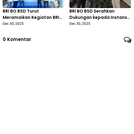
BRI BO BSD Turut
BRI BO BSD Serahkan
Meramaikan Kegiatan BRI
Dukungan kepada Instansi
Peduli Sumatra Bertema
BRIGKAV 1
Dec 30, 2025
Dec 30, 2025
“Satukan Langkah Untuk
Sumatra”
0
Komentar