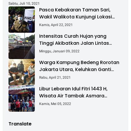
Sabtu, Juli 10, 2021
Pasca Kebakaran Taman Sari,
Wakil Walikota Kunjungi Lokasi
Kebakaran Dan Salurkan Bantuan
Kamis, April 22, 2021
Intensitas Curah Hujan yang
Tinggi Akibatkan Jalan Lintas
Sumatera Nyaris Putus
Minggu, Januari 09, 2022
Warga Kampung Bedeng Rorotan
Jakarta Utara, Keluhkan Ganti
Rugi Pembebasan Lahan Tol
Rabu, April 21, 2021
Cibitung - Cilincing
Libur Lebaran Idul Fitri 1443 H,
Wisata Air Tambak Asmara
Kotabaru Dipadati Ribuan
Kamis, Mei 05, 2022
Pengunjung
Translate