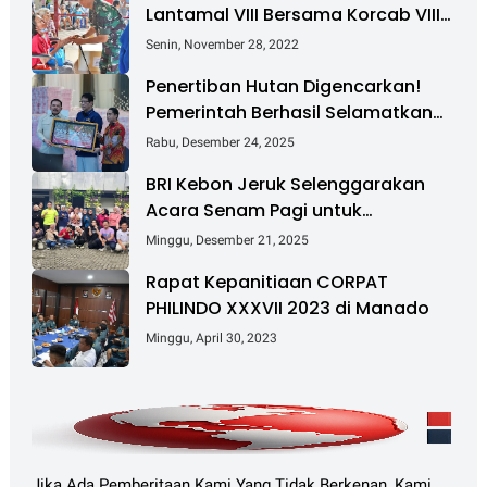
Lantamal VIII Bersama Korcab VIII
DJA II Laksanakan Bakti Sosial
Senin, November 28, 2022
Penertiban Hutan Digencarkan!
Pemerintah Berhasil Selamatkan
Rp 6 T dan Kuasai Kembali 4 Juta
Rabu, Desember 24, 2025
Hektare
BRI Kebon Jeruk Selenggarakan
Acara Senam Pagi untuk
Tingkatkan Kesehatan dan
Minggu, Desember 21, 2025
Kebersamaan
Rapat Kepanitiaan CORPAT
PHILINDO XXXVII 2023 di Manado
Minggu, April 30, 2023
Jika Ada Pemberitaan Kami Yang Tidak Berkenan, Kami