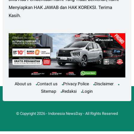
Menyiapkan HAK JAWAB dan HAK KOREKSI. Terima
Kasih.
About us
Contact us
Privacy Police
Disclaimer
Sitemap
Redaksi
Login
© Copyright
2026
-
Indonesia NewsDay
- All Rights Reserved