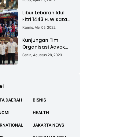
Rabu, April 21, 2021
Keluhkan Ganti Rugi
Pembebasan Lahan
Libur Lebaran Idul
Tol Cibitung -
Fitri 1443 H, Wisata
Cilincing
Air Tambak Asmara
Kamis, Mei 05, 2022
Kotabaru Dipadati
Ribuan Pengunjung
Kunjungan Tim
Organisasi Advokat
(OA) Peradi Utama
Senin, Agustus 28, 2023
di Kantor Staf
Kepresidenan RI
Istana Negara
Jakarta
el
TA DAERAH
BISNIS
NOMI
HEALTH
ERNATIONAL
JAKARTA NEWS