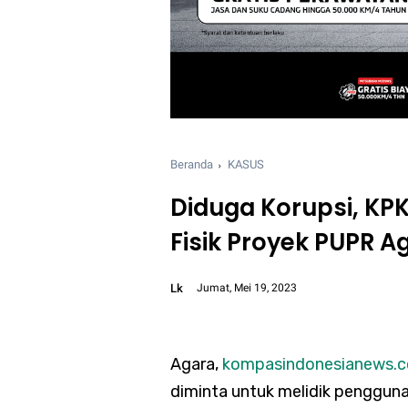
Beranda
KASUS
Diduga Korupsi, KPK
Fisik Proyek PUPR A
Lk
Jumat, Mei 19, 2023
Font size:
12px
Agara,
k
ompasindonesianews.
diminta untuk melidik pengguna