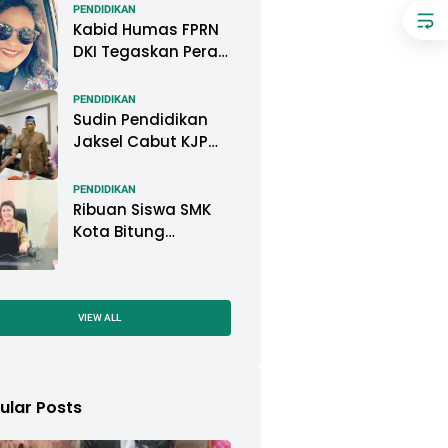
Pemkot Pontianak
PENDIDIKAN
Kabid Humas FPRN
DKI Tegaskan Peran
Kepsek di Satuan
Pendidikan Tangani
PENDIDIKAN
Kasus
Sudin Pendidikan
Perundungan
Jaksel Cabut KJP
Pelajar, KPAI: Itu
Langgar Konvensi
PENDIDIKAN
Hak Anak
Ribuan Siswa SMK
Kota Bitung
Mengikuti Ujian
Sekolah (US) Tahun
Ajaran 2022-2023
VIEW ALL
ular Posts