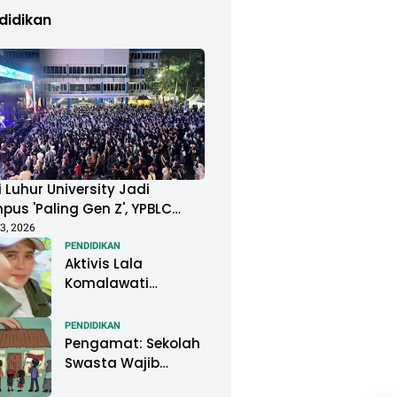
didikan
 Luhur University Jadi
us 'Paling Gen Z', YPBLC
ung Mahasiswa Gelar
3, 2026
ival Musik Berkapasitas
PENDIDIKAN
Aktivis Lala
uan Penonton
Komalawati
Ingatkan Lisa
Mariana: Jangan
PENDIDIKAN
Abaikan Psikologis
Pengamat: Sekolah
Anak di Tengah
Swasta Wajib
Polemik DNA
Menjadi Perhatian