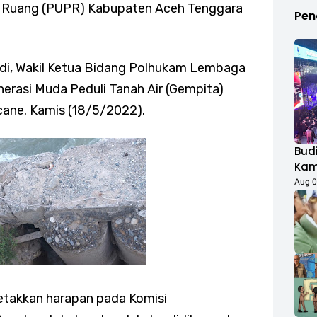
 Ruang (PUPR) Kabupaten Aceh Tenggara
Pen
idi, Wakil Ketua Bidang Polhukam Lembaga
rasi Muda Peduli Tanah Air (Gempita)
cane. Kamis (18/5/2022).
Budi
Kamp
Duk
Aug 0
Fest
Rib
letakkan harapan pada Komisi