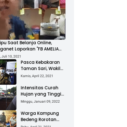
ipu Saat Belanja Online,
ganet Laporkan "FB AMELIA
MAD"
 Juli 10, 2021
Pasca Kebakaran
Taman Sari, Wakil
Walikota Kunjungi
Kamis, April 22, 2021
Lokasi Kebakaran
Dan Salurkan
Intensitas Curah
Bantuan
Hujan yang Tinggi
Akibatkan Jalan
Minggu, Januari 09, 2022
Lintas Sumatera
Nyaris Putus
Warga Kampung
Bedeng Rorotan
Jakarta Utara,