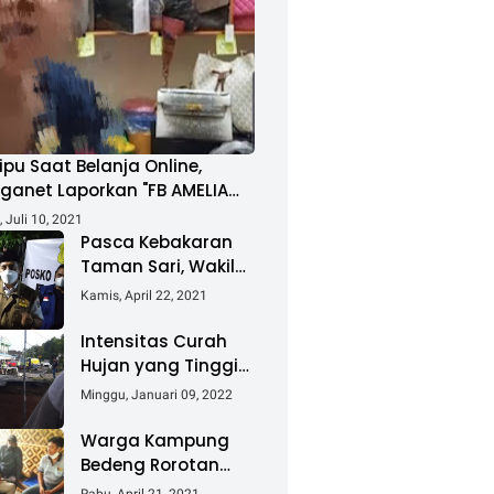
ipu Saat Belanja Online,
ganet Laporkan "FB AMELIA
MAD"
 Juli 10, 2021
Pasca Kebakaran
Taman Sari, Wakil
Walikota Kunjungi
Kamis, April 22, 2021
Lokasi Kebakaran
Dan Salurkan
Intensitas Curah
Bantuan
Hujan yang Tinggi
Akibatkan Jalan
Minggu, Januari 09, 2022
Lintas Sumatera
Nyaris Putus
Warga Kampung
Bedeng Rorotan
Jakarta Utara,