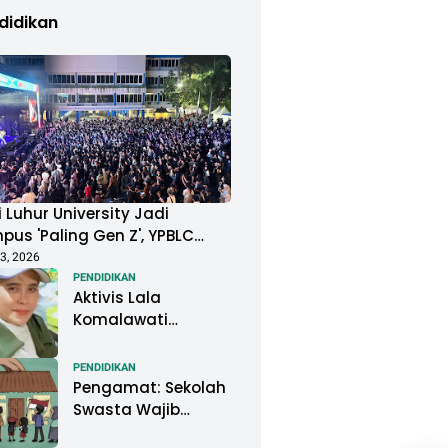
didikan
 Luhur University Jadi
us 'Paling Gen Z', YPBLC
ung Mahasiswa Gelar
3, 2026
ival Musik Berkapasitas
PENDIDIKAN
Aktivis Lala
uan Penonton
Komalawati
Ingatkan Lisa
Mariana: Jangan
PENDIDIKAN
Abaikan Psikologis
Pengamat: Sekolah
Anak di Tengah
Swasta Wajib
Polemik DNA
Menjadi Perhatian