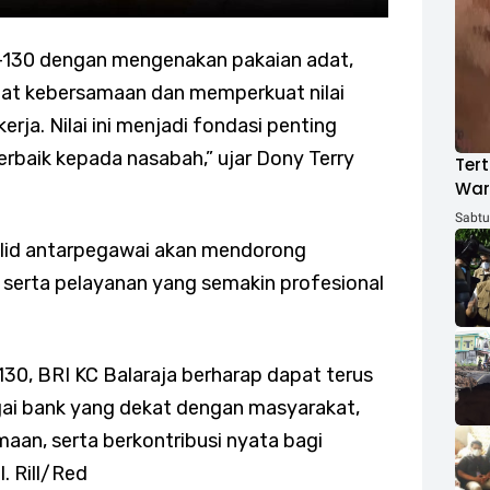
e-130 dengan mengenakan pakaian adat,
at kebersamaan dan memperkuat nilai
erja. Nilai ini menjadi fondasi penting
rbaik kepada nasabah,” ujar Dony Terry
Tert
War
ACH
Sabtu,
olid antarpegawai akan mendorong
l serta pelayanan yang semakin profesional
0, BRI KC Balaraja berharap dapat terus
i bank yang dekat dengan masyarakat,
maan, serta berkontribusi nyata bagi
 Rill/Red