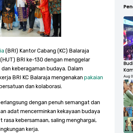
Pen
ia
(BRI) Kantor Cabang (KC) Balaraja
 (HUT) BRI ke-130 dengan menggelar
Budi
n dan keberagaman budaya. Dalam
Kamp
Duk
Aug 0
ekerja BRI KC Balaraja mengenakan
pakaian
Fest
persatuan dan kolaborasi.
Rib
 berlangsung dengan penuh semangat dan
ian adat mencerminkan kekayaan budaya
t rasa kebersamaan, saling menghargai,
ingkungan kerja.