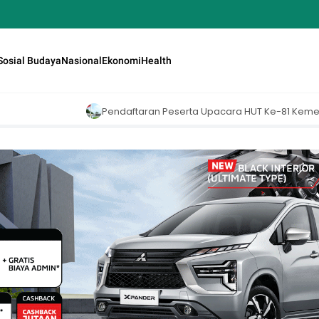
Sosial Budaya
Nasional
Ekonomi
Health
endaftaran Peserta Upacara HUT Ke-81 Kemerdekaan RI di Istana Mer