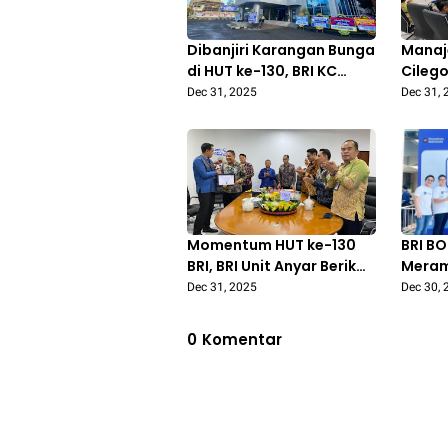
Dibanjiri Karangan Bunga
Manaj
di HUT ke-130, BRI KC
Cileg
Cilegon Terima
Direks
Dec 31, 2025
Dec 31, 
Dukungan dan
Perku
Kepercayaan Nasabah
Momen
serta Mitra
BRI
Momentum HUT ke-130
BRI BO
BRI, BRI Unit Anyar Berikan
Meram
Penghargaan Masa Kerja
BRI Pe
Dec 31, 2025
Dec 30, 
kepada Kepala Unit
Berte
Langk
0
Komentar