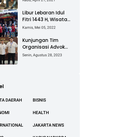
Rabu, April 21, 2021
Keluhkan Ganti Rugi
Pembebasan Lahan
Libur Lebaran Idul
Tol Cibitung -
Fitri 1443 H, Wisata
Cilincing
Air Tambak Asmara
Kamis, Mei 05, 2022
Kotabaru Dipadati
Ribuan Pengunjung
Kunjungan Tim
Organisasi Advokat
(OA) Peradi Utama
Senin, Agustus 28, 2023
di Kantor Staf
Kepresidenan RI
Istana Negara
Jakarta
el
TA DAERAH
BISNIS
NOMI
HEALTH
ERNATIONAL
JAKARTA NEWS