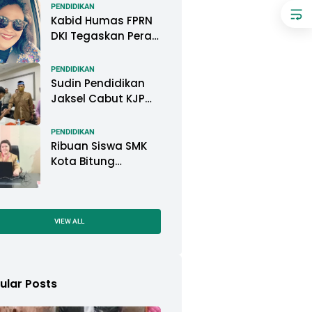
Pemkot Pontianak
PENDIDIKAN
Kabid Humas FPRN
DKI Tegaskan Peran
Kepsek di Satuan
Pendidikan Tangani
PENDIDIKAN
Kasus
Sudin Pendidikan
Perundungan
Jaksel Cabut KJP
Pelajar, KPAI: Itu
Langgar Konvensi
PENDIDIKAN
Hak Anak
Ribuan Siswa SMK
Kota Bitung
Mengikuti Ujian
Sekolah (US) Tahun
Ajaran 2022-2023
VIEW ALL
ular Posts