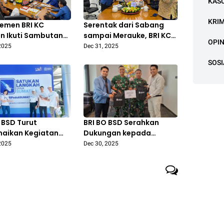
KAS
KRI
emen BRI KC
Serentak dari Sabang
on Ikuti Sambutan
sampai Merauke, BRI KC
OPIN
i Secara Daring,
Cilegon Gelar Prosesi
2025
Dec 31, 2025
at Komitmen di
Potong Tumpeng
SOSI
tum HUT ke-130
Sambut HUT ke-130 BRI
 BSD Turut
BRI BO BSD Serahkan
aikan Kegiatan
Dukungan kepada
duli Sumatra
Instansi BRIGKAV 1
2025
Dec 30, 2025
ma “Satukan
ah Untuk Sumatra”