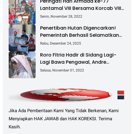
Peringati Hari Armada ke-77
Lantamal VIII Bersama Korcab VIII
DJA II Laksanakan Bakti Sosial
Senin, November 28, 2022
Penertiban Hutan Digencarkan!
Pemerintah Berhasil Selamatkan
Rp 6 T dan Kuasai Kembali 4 Juta
Rabu, Desember 24, 2025
Hektare
Roro Fitria Hadir di Sidang Lagi-
Lagi Bawa Pengawal, Andre
Irawan: Bikin Kaget Saja
Selasa, November 01, 2022
Jika Ada Pemberitaan Kami Yang Tidak Berkenan, Kami
Menyiapkan HAK JAWAB dan HAK KOREKSI. Terima
Kasih.