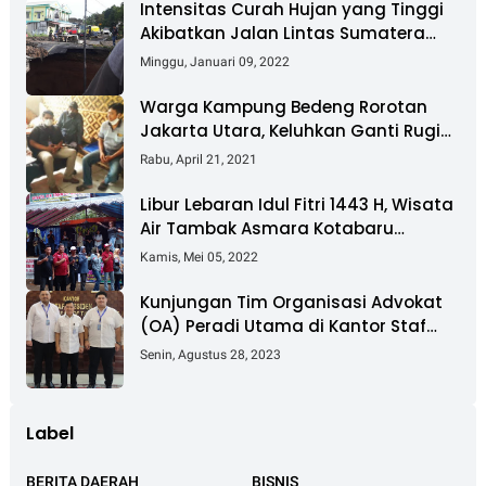
Intensitas Curah Hujan yang Tinggi
Akibatkan Jalan Lintas Sumatera
Nyaris Putus
Minggu, Januari 09, 2022
Warga Kampung Bedeng Rorotan
Jakarta Utara, Keluhkan Ganti Rugi
Pembebasan Lahan Tol Cibitung -
Rabu, April 21, 2021
Cilincing
Libur Lebaran Idul Fitri 1443 H, Wisata
Air Tambak Asmara Kotabaru
Dipadati Ribuan Pengunjung
Kamis, Mei 05, 2022
Kunjungan Tim Organisasi Advokat
(OA) Peradi Utama di Kantor Staf
Kepresidenan RI Istana Negara
Senin, Agustus 28, 2023
Jakarta
Label
BERITA DAERAH
BISNIS