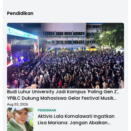
Pendidikan
Budi Luhur University Jadi Kampus 'Paling Gen Z',
YPBLC Dukung Mahasiswa Gelar Festival Musik
Berkapasitas Ribuan Penonton
Aug 03, 2026
PENDIDIKAN
Aktivis Lala Komalawati Ingatkan
Lisa Mariana: Jangan Abaikan
Psikologis Anak di Tengah Polemik