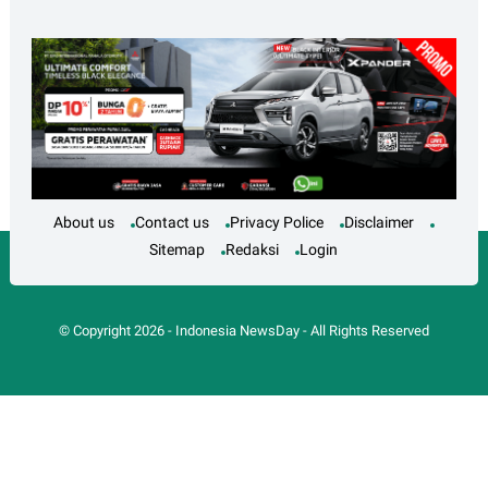
About us
Contact us
Privacy Police
Disclaimer
Sitemap
Redaksi
Login
© Copyright
2026
-
Indonesia NewsDay
- All Rights Reserved