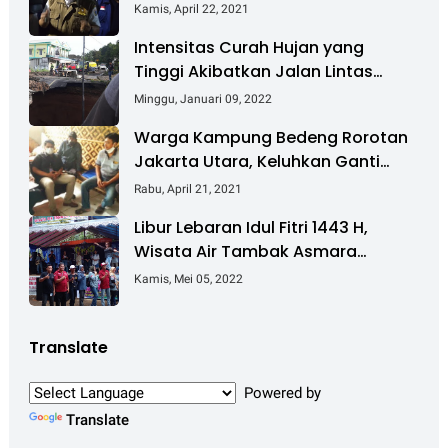
Kebakaran Dan Salurkan Bantuan
Kamis, April 22, 2021
Intensitas Curah Hujan yang
Tinggi Akibatkan Jalan Lintas
Sumatera Nyaris Putus
Minggu, Januari 09, 2022
Warga Kampung Bedeng Rorotan
Jakarta Utara, Keluhkan Ganti
Rugi Pembebasan Lahan Tol
Rabu, April 21, 2021
Cibitung - Cilincing
Libur Lebaran Idul Fitri 1443 H,
Wisata Air Tambak Asmara
Kotabaru Dipadati Ribuan
Kamis, Mei 05, 2022
Pengunjung
Translate
Powered by
Translate