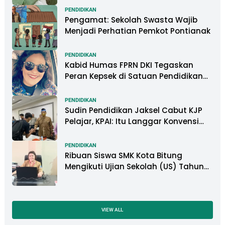
DNA
PENDIDIKAN
Pengamat: Sekolah Swasta Wajib
Menjadi Perhatian Pemkot Pontianak
PENDIDIKAN
Kabid Humas FPRN DKI Tegaskan
Peran Kepsek di Satuan Pendidikan
Tangani Kasus Perundungan
PENDIDIKAN
Sudin Pendidikan Jaksel Cabut KJP
Pelajar, KPAI: Itu Langgar Konvensi
Hak Anak
PENDIDIKAN
Ribuan Siswa SMK Kota Bitung
Mengikuti Ujian Sekolah (US) Tahun
Ajaran 2022-2023
VIEW ALL