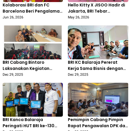
Kolaborasi BRI dan FC
Hello Kitty X JISOO Hadir di
Barcelona Beri Pengalaman
Jakarta, BRI Tebar
Baru bagi Pecinta Sepak
Cashback hingga
Jun 26, 2026
May 26, 2026
Bola Indonesia
Merchandise Eksklusif
BRI Cabang Bintaro
BRI KC Balaraja Pererat
Laksanakan Kegiatan
Kerja Sama Bisnis dengan
Akuisisi di PT Mitra Kreasi
Lion Group
Dec 29, 2025
Dec 29, 2025
Bersama untuk Perluas
Kerja Sama Bisnis
BRI Kanca Balaraja
Pemimpin Cabang Pimpin
Peringati HUT BRI ke-130
Rapat Pengawalan DPK dan