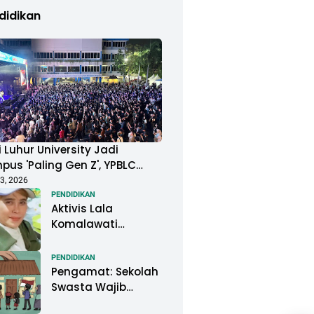
didikan
 Luhur University Jadi
us 'Paling Gen Z', YPBLC
ung Mahasiswa Gelar
3, 2026
ival Musik Berkapasitas
PENDIDIKAN
Aktivis Lala
uan Penonton
Komalawati
Ingatkan Lisa
Mariana: Jangan
PENDIDIKAN
Abaikan Psikologis
Pengamat: Sekolah
Anak di Tengah
Swasta Wajib
Polemik DNA
Menjadi Perhatian