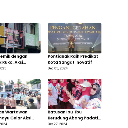
lemik dengan
Pontianak Raih Predikat
k Ruko, Aksi
Kota Sangat Inovatif
ompok Oknum
2025
Dec 05, 2024
 GIBAS Buat Warga
 Jaya Bekasi Resah
an Wartawan
Ratusan Ibu-Ibu
mayu Gelar Aksi
Kerudung Abang Padati
Rasa dan Boikot
Lapangan Janggleng
 2024
Oct 27, 2024