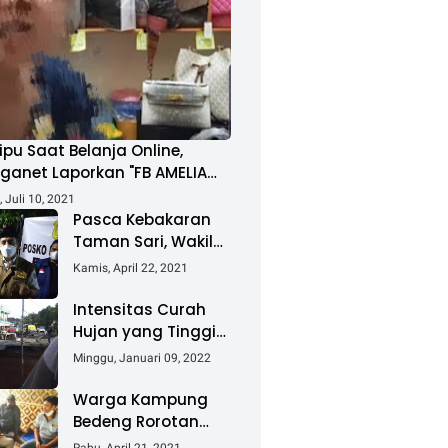
ipu Saat Belanja Online,
ganet Laporkan "FB AMELIA
MAD"
 Juli 10, 2021
Pasca Kebakaran
Taman Sari, Wakil
Walikota Kunjungi
Kamis, April 22, 2021
Lokasi Kebakaran
Dan Salurkan
Intensitas Curah
Bantuan
Hujan yang Tinggi
Akibatkan Jalan
Minggu, Januari 09, 2022
Lintas Sumatera
Nyaris Putus
Warga Kampung
Bedeng Rorotan
Jakarta Utara,