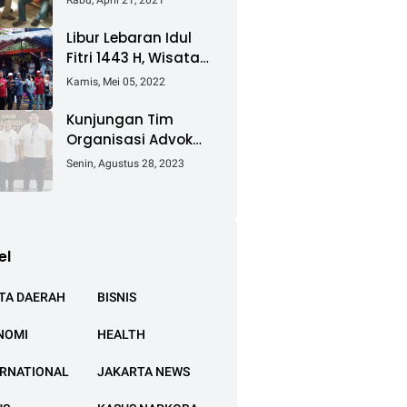
Rabu, April 21, 2021
Keluhkan Ganti Rugi
Pembebasan Lahan
Libur Lebaran Idul
Tol Cibitung -
Fitri 1443 H, Wisata
Cilincing
Air Tambak Asmara
Kamis, Mei 05, 2022
Kotabaru Dipadati
Ribuan Pengunjung
Kunjungan Tim
Organisasi Advokat
(OA) Peradi Utama
Senin, Agustus 28, 2023
di Kantor Staf
Kepresidenan RI
Istana Negara
Jakarta
el
TA DAERAH
BISNIS
NOMI
HEALTH
ERNATIONAL
JAKARTA NEWS