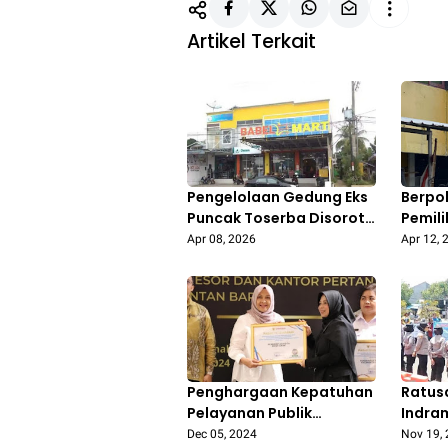
Artikel Terkait
Pengelolaan Gedung Eks
Berpo
Puncak Toserba Disorot,
Pemili
DPRD Pertanyakan Aspek
Sekel
Apr 08, 2026
Apr 12, 
Etika dan Pemanfaatan
Ormas
Aset Daerah
Duren
Penghargaan Kepatuhan
Ratus
Pelayanan Publik
Indra
Pontianak Tertinggi ke-
Unjuk 
Dec 05, 2024
Nov 19,