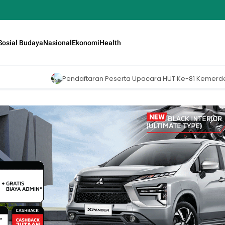
Sosial Budaya
Nasional
Ekonomi
Health
aran Peserta Upacara HUT Ke-81 Kemerdekaan RI di Istana Merdeka R