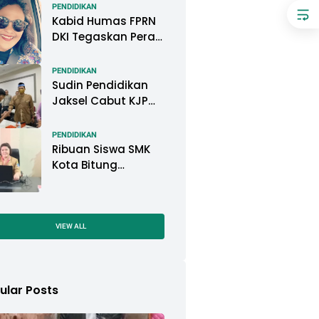
Pemkot Pontianak
PENDIDIKAN
Kabid Humas FPRN
DKI Tegaskan Peran
Kepsek di Satuan
Pendidikan Tangani
PENDIDIKAN
Kasus
Sudin Pendidikan
Perundungan
Jaksel Cabut KJP
Pelajar, KPAI: Itu
Langgar Konvensi
PENDIDIKAN
Hak Anak
Ribuan Siswa SMK
Kota Bitung
Mengikuti Ujian
Sekolah (US) Tahun
Ajaran 2022-2023
VIEW ALL
ular Posts