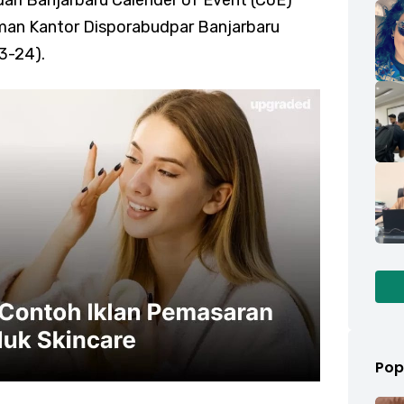
dari Banjarbaru Calender of Event (CoE)
man Kantor Disporabudpar Banjarbaru
3-24).
Pop