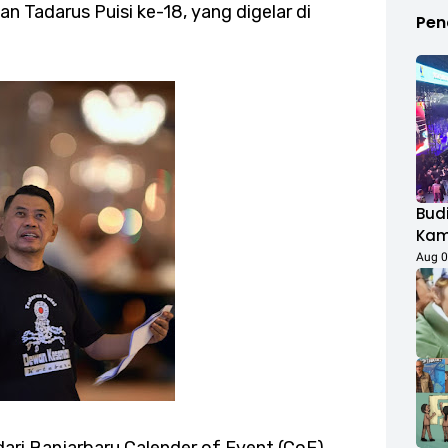
 Tadarus Puisi ke-18, yang digelar di
Pen
Budi
Kamp
Duk
Aug 0
Fest
Rib