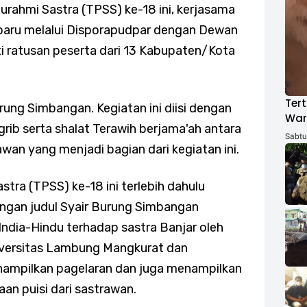
turahmi Sastra (TPSS) ke-18 ini, kerjasama
baru melalui Disporapudpar dengan Dewan
ti ratusan peserta dari 13 Kabupaten/Kota
Tert
ng Simbangan. Kegiatan ini diisi dengan
War
rib serta shalat Terawih berjama'ah antara
ACH
Sabtu,
an yang menjadi bagian dari kegiatan ini.
stra (TPSS) ke-18 ini terlebih dahulu
engan judul Syair Burung Simbangan
ndia-Hindu terhadap sastra Banjar oleh
niversitas Lambung Mangkurat dan
nampilkan pagelaran dan juga menampilkan
aan puisi dari sastrawan.