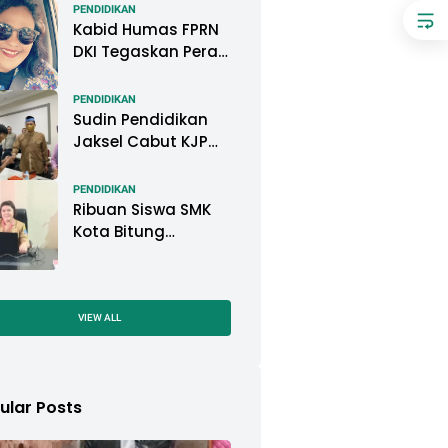
Pemkot Pontianak
PENDIDIKAN
Kabid Humas FPRN
DKI Tegaskan Peran
Kepsek di Satuan
Pendidikan Tangani
PENDIDIKAN
Kasus
Sudin Pendidikan
Perundungan
Jaksel Cabut KJP
Pelajar, KPAI: Itu
Langgar Konvensi
PENDIDIKAN
Hak Anak
Ribuan Siswa SMK
Kota Bitung
Mengikuti Ujian
Sekolah (US) Tahun
Ajaran 2022-2023
VIEW ALL
ular Posts