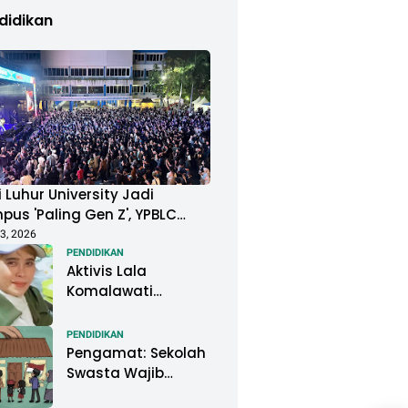
didikan
 Luhur University Jadi
us 'Paling Gen Z', YPBLC
ung Mahasiswa Gelar
3, 2026
ival Musik Berkapasitas
PENDIDIKAN
Aktivis Lala
uan Penonton
Komalawati
Ingatkan Lisa
Mariana: Jangan
PENDIDIKAN
Abaikan Psikologis
Pengamat: Sekolah
Anak di Tengah
Swasta Wajib
Polemik DNA
Menjadi Perhatian