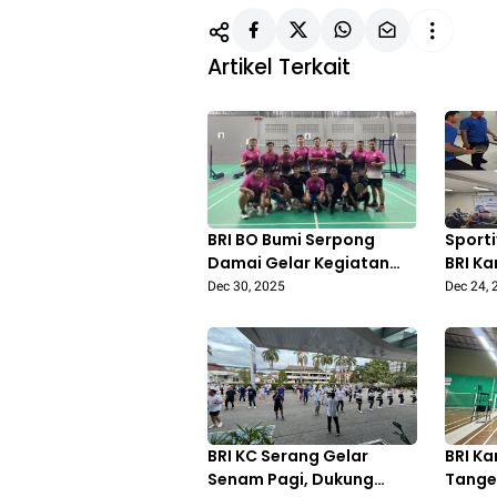
Artikel Terkait
BRI BO Bumi Serpong
Sport
Damai Gelar Kegiatan
BRI K
Olahraga Rutin
Merde
Dec 30, 2025
Dec 24, 
Badminton
Perta
BRILI
2025
BRI KC Serang Gelar
BRI K
Senam Pagi, Dukung
Tange