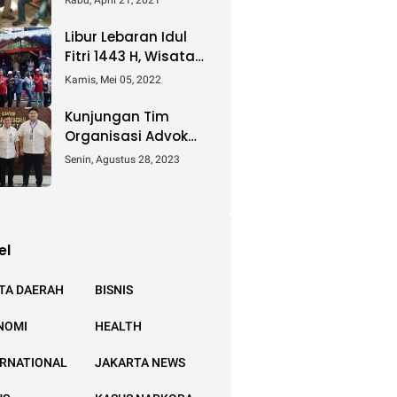
Rabu, April 21, 2021
Keluhkan Ganti Rugi
Pembebasan Lahan
Libur Lebaran Idul
Tol Cibitung -
Fitri 1443 H, Wisata
Cilincing
Air Tambak Asmara
Kamis, Mei 05, 2022
Kotabaru Dipadati
Ribuan Pengunjung
Kunjungan Tim
Organisasi Advokat
(OA) Peradi Utama
Senin, Agustus 28, 2023
di Kantor Staf
Kepresidenan RI
Istana Negara
Jakarta
el
TA DAERAH
BISNIS
NOMI
HEALTH
ERNATIONAL
JAKARTA NEWS