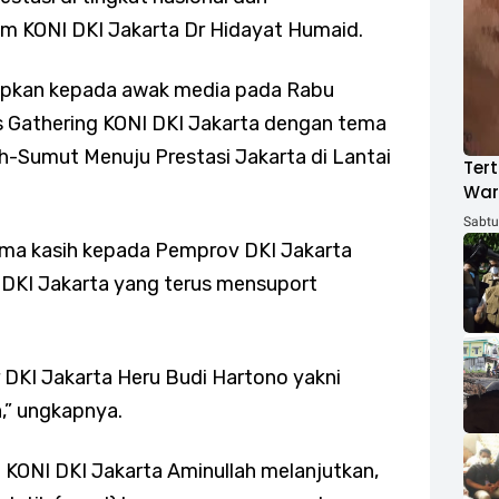
um KONI DKI Jakarta Dr Hidayat Humaid.
kapkan kepada awak media pada Rabu
s Gathering KONI DKI Jakarta dengan tema
eh-Sumut Menuju Prestasi Jakarta di Lantai
Tert
War
ACH
Sabtu,
ima kasih kepada Pemprov DKI Jakarta
 DKI Jakarta yang terus mensuport
r DKI Jakarta Heru Budi Hartono yakni
,” ungkapnya.
KONI DKI Jakarta Aminullah melanjutkan,