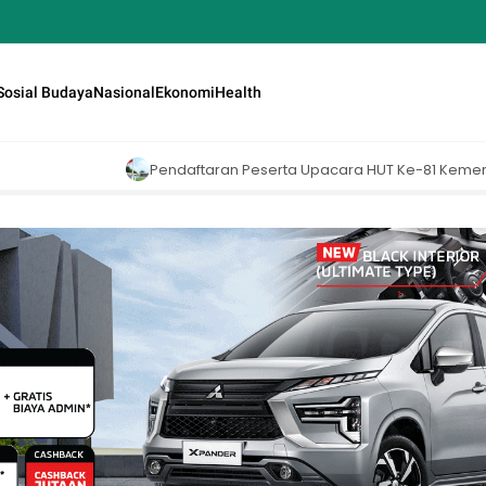
Sosial Budaya
Nasional
Ekonomi
Health
endaftaran Peserta Upacara HUT Ke-81 Kemerdekaan RI di Istana Mer