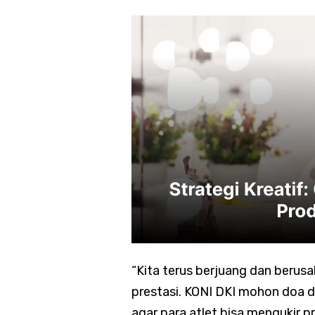
“Kita terus berjuang dan berus
prestasi. KONI DKI mohon doa d
agar para atlet bisa mengukir pr