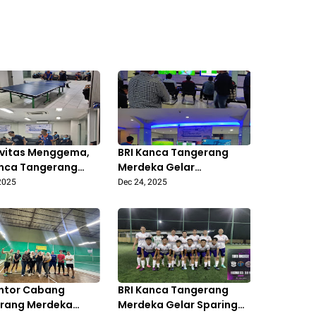
ivitas Menggema,
BRI Kanca Tangerang
anca Tangerang
Merdeka Gelar
ka Gelar
Pertandingan
2025
Dec 24, 2025
ndingan Tenis Meja
PlayStation dalam Ajang
AN SPORTARTCULAR
BRILIAN SPORTARTCULAR
2025
antor Cabang
BRI Kanca Tangerang
rang Merdeka
Merdeka Gelar Sparing