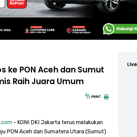
Liv
los ke PON Aceh dan Sumut
imis Raih Juara Umum
PRINT
30px
s.com
- KONI DKI Jakarta terus melakukan
uju PON Aceh dan Sumatera Utara (Sumut)