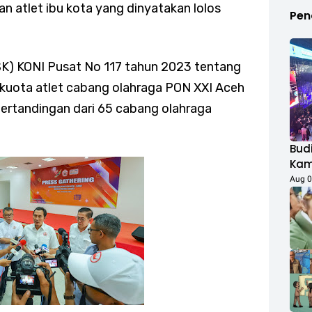
an atlet ibu kota yang dinyatakan lolos
Pen
SK) KONI Pusat No 117 tahun 2023 tentang
kuota atlet cabang olahraga PON XXI Aceh
ertandingan dari 65 cabang olahraga
Budi
Kamp
Duk
Aug 0
Fest
Rib