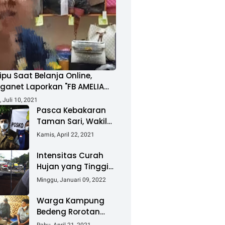
ipu Saat Belanja Online,
ganet Laporkan "FB AMELIA
MAD"
 Juli 10, 2021
Pasca Kebakaran
Taman Sari, Wakil
Walikota Kunjungi
Kamis, April 22, 2021
Lokasi Kebakaran
Dan Salurkan
Intensitas Curah
Bantuan
Hujan yang Tinggi
Akibatkan Jalan
Minggu, Januari 09, 2022
Lintas Sumatera
Nyaris Putus
Warga Kampung
Bedeng Rorotan
Jakarta Utara,