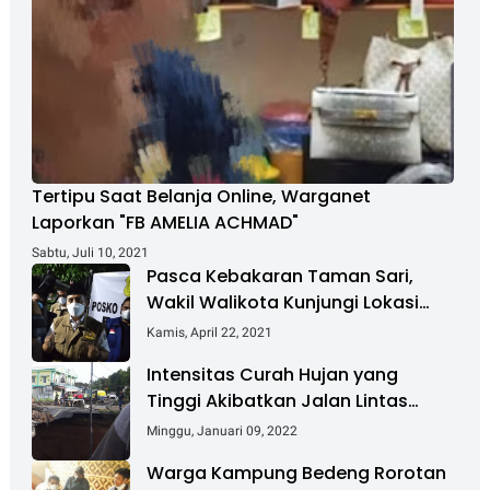
Tertipu Saat Belanja Online, Warganet
Laporkan "FB AMELIA ACHMAD"
Sabtu, Juli 10, 2021
Pasca Kebakaran Taman Sari,
Wakil Walikota Kunjungi Lokasi
Kebakaran Dan Salurkan Bantuan
Kamis, April 22, 2021
Intensitas Curah Hujan yang
Tinggi Akibatkan Jalan Lintas
Sumatera Nyaris Putus
Minggu, Januari 09, 2022
Warga Kampung Bedeng Rorotan