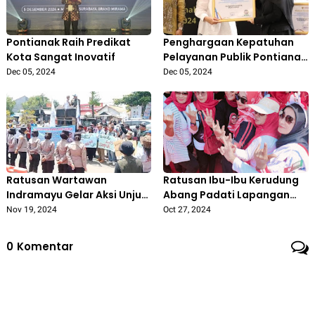
Pontianak Raih Predikat
Penghargaan Kepatuhan
Kota Sangat Inovatif
Pelayanan Publik Pontianak
Tertinggi ke-27 se-
Dec 05, 2024
Dec 05, 2024
Indonesia
Ratusan Wartawan
Ratusan Ibu-Ibu Kerudung
Indramayu Gelar Aksi Unjuk
Abang Padati Lapangan
Rasa dan Boikot
Janggleng 'Nina Lanjutkan
Nov 19, 2024
Oct 27, 2024
Pemberitaan Lucky Hakim
Pimpin Indramayu'
0
Komentar