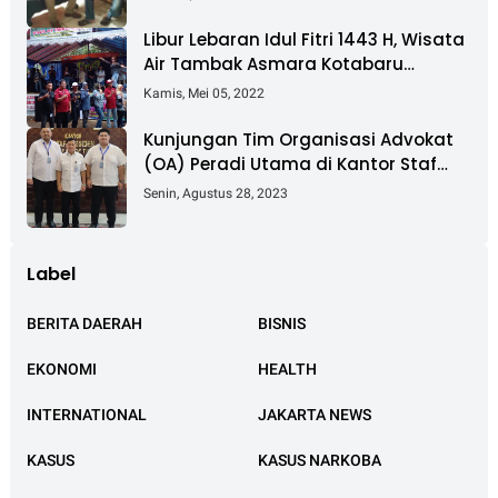
Cilincing
Libur Lebaran Idul Fitri 1443 H, Wisata
Air Tambak Asmara Kotabaru
Dipadati Ribuan Pengunjung
Kamis, Mei 05, 2022
Kunjungan Tim Organisasi Advokat
(OA) Peradi Utama di Kantor Staf
Kepresidenan RI Istana Negara
Senin, Agustus 28, 2023
Jakarta
Label
BERITA DAERAH
BISNIS
EKONOMI
HEALTH
INTERNATIONAL
JAKARTA NEWS
KASUS
KASUS NARKOBA