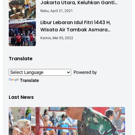
Jakarta Utara, Keluhkan Ganti
Rugi Pembebasan Lahan Tol
Rabu, April 21, 2021
Cibitung - Cilincing
Libur Lebaran Idul Fitri 1443 H,
Wisata Air Tambak Asmara
Kotabaru Dipadati Ribuan
Kamis, Mei 05, 2022
Pengunjung
Translate
Powered by
Translate
Last News