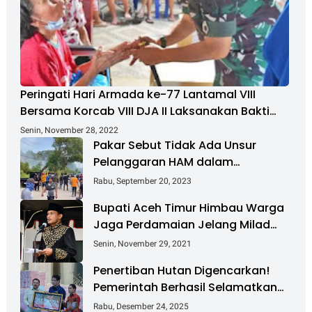
Peringati Hari Armada ke-77 Lantamal VIII
Bersama Korcab VIII DJA II Laksanakan Bakti
Sosial
Senin, November 28, 2022
Pakar Sebut Tidak Ada Unsur
Pelanggaran HAM dalam
Penanganan Masalah Pulau
Rabu, September 20, 2023
Rempang
Bupati Aceh Timur Himbau Warga
Jaga Perdamaian Jelang Milad
GAM Ke-45
Senin, November 29, 2021
Penertiban Hutan Digencarkan!
Pemerintah Berhasil Selamatkan
Rp 6 T dan Kuasai Kembali 4 Juta
Rabu, Desember 24, 2025