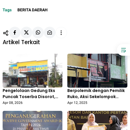
Tags
BERITA DAERAH
Artikel Terkait
Pengelolaan Gedung Eks
Berpolemik dengan Pemilik
Puncak Toserba Disorot,
Ruko, Aksi Sekelompok
DPRD Pertanyakan Aspek
Oknum Ormas GIBAS Buat
Apr 08, 2026
Apr 12, 2025
Etika dan Pemanfaatan
Warga Duren Jaya Bekasi
Aset Daerah
Resah