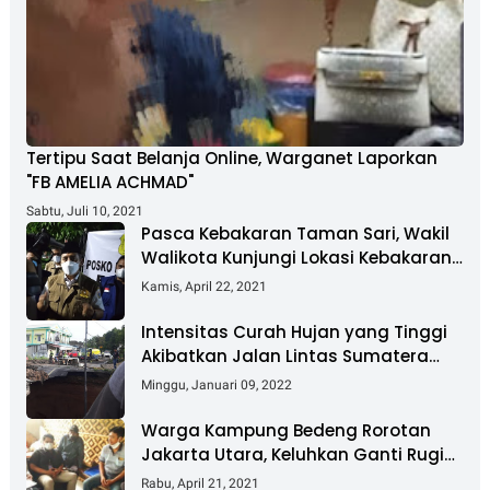
Tertipu Saat Belanja Online, Warganet Laporkan
"FB AMELIA ACHMAD"
Sabtu, Juli 10, 2021
Pasca Kebakaran Taman Sari, Wakil
Walikota Kunjungi Lokasi Kebakaran
Dan Salurkan Bantuan
Kamis, April 22, 2021
Intensitas Curah Hujan yang Tinggi
Akibatkan Jalan Lintas Sumatera
Nyaris Putus
Minggu, Januari 09, 2022
Warga Kampung Bedeng Rorotan
Jakarta Utara, Keluhkan Ganti Rugi
Pembebasan Lahan Tol Cibitung -
Rabu, April 21, 2021