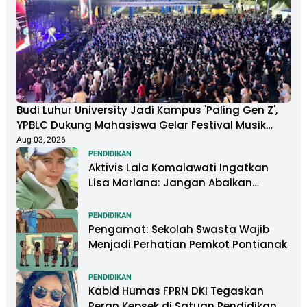
Budi Luhur University Jadi Kampus 'Paling Gen Z',
YPBLC Dukung Mahasiswa Gelar Festival Musik
Berkapasitas Ribuan Penonton
Aug 03, 2026
PENDIDIKAN
Aktivis Lala Komalawati Ingatkan
Lisa Mariana: Jangan Abaikan
Psikologis Anak di Tengah Polemik
DNA
PENDIDIKAN
Pengamat: Sekolah Swasta Wajib
Menjadi Perhatian Pemkot Pontianak
PENDIDIKAN
Kabid Humas FPRN DKI Tegaskan
Peran Kepsek di Satuan Pendidikan