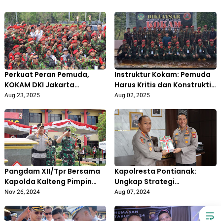
Perkuat Peran Pemuda,
Instruktur Kokam: Pemuda
KOKAM DKI Jakarta
Harus Kritis dan Konstruktif
Nyatakan Dukungan Penuh
dalam Bangun Bangsa
Aug 23, 2025
Aug 02, 2025
kepada Polri
Pangdam XII/Tpr Bersama
Kapolresta Pontianak:
Kapolda Kalteng Pimpin
Ungkap Strategi
Apel Kesiapan
Penanganan Konflik Sosial,
Nov 26, 2024
Aug 07, 2024
Pengamanan Pilkada
Dalam Kunjungan Dari Tim
Serentak
(STIK) Lemdiklat Polri