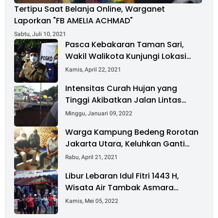
Tertipu Saat Belanja Online, Warganet
Laporkan "FB AMELIA ACHMAD"
Sabtu, Juli 10, 2021
Pasca Kebakaran Taman Sari,
Wakil Walikota Kunjungi Lokasi
Kebakaran Dan Salurkan Bantuan
Kamis, April 22, 2021
Intensitas Curah Hujan yang
Tinggi Akibatkan Jalan Lintas
Sumatera Nyaris Putus
Minggu, Januari 09, 2022
Warga Kampung Bedeng Rorotan
Jakarta Utara, Keluhkan Ganti
Rugi Pembebasan Lahan Tol
Rabu, April 21, 2021
Cibitung - Cilincing
Libur Lebaran Idul Fitri 1443 H,
Wisata Air Tambak Asmara
Kotabaru Dipadati Ribuan
Kamis, Mei 05, 2022
Pengunjung