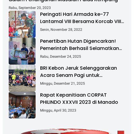
Rabu, September 20, 2023
Peringati Hari Armada ke-77
Lantamal VIII Bersama Korcab VIII
DJA II Laksanakan Bakti Sosial
Senin, November 28, 2022
Penertiban Hutan Digencarkan!
Pemerintah Berhasil Selamatkan
Rp 6 T dan Kuasai Kembali 4 Juta
Rabu, Desember 24, 2025
Hektare
BRI Kebon Jeruk Selenggarakan
Acara Senam Pagi untuk
Tingkatkan Kesehatan dan
Minggu, Desember 21, 2025
Kebersamaan
Rapat Kepanitiaan CORPAT
PHILINDO XXXVII 2023 di Manado
Minggu, April 30, 2023