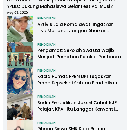
YPBLC Dukung Mahasiswa Gelar Festival Musik
Berkapasitas Ribuan Penonton
Aug 03, 2026
PENDIDIKAN
Aktivis Lala Komalawati Ingatkan
Lisa Mariana: Jangan Abaikan
Psikologis Anak di Tengah Polemik
DNA
PENDIDIKAN
Pengamat: Sekolah Swasta Wajib
Menjadi Perhatian Pemkot Pontianak
PENDIDIKAN
Kabid Humas FPRN DKI Tegaskan
Peran Kepsek di Satuan Pendidikan
Tangani Kasus Perundungan
PENDIDIKAN
Sudin Pendidikan Jaksel Cabut KJP
Pelajar, KPAI: Itu Langgar Konvensi
Hak Anak
PENDIDIKAN
Ribuan Siswa SMK Kota Bitung