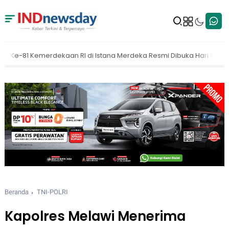
stana Merdeka Resmi Dibuka Hari Ini 5 Agustus 2026
MAKI Dorong 
Beranda
TNI-POLRI
Kapolres Melawi Menerima