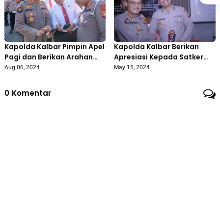
Kapolda Kalbar Pimpin Apel
Kapolda Kalbar Berikan
Pagi dan Berikan Arahan
Apresiasi Kepada Satker
Khusus Kepada Seluruh
Polda dan Polres Jajaran
Aug 06, 2024
May 15, 2024
Personil Polda Kalbar
yang Telah Aktif dan
Berkinerja Baik di Bidang
0
Komentar
Kehumasan