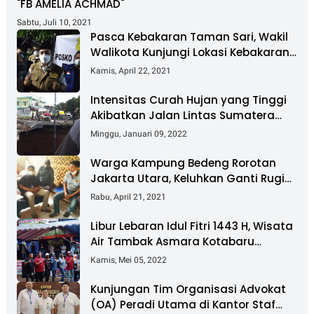
"FB AMELIA ACHMAD"
Sabtu, Juli 10, 2021
Pasca Kebakaran Taman Sari, Wakil
Walikota Kunjungi Lokasi Kebakaran
Dan Salurkan Bantuan
Kamis, April 22, 2021
Intensitas Curah Hujan yang Tinggi
Akibatkan Jalan Lintas Sumatera
Nyaris Putus
Minggu, Januari 09, 2022
Warga Kampung Bedeng Rorotan
Jakarta Utara, Keluhkan Ganti Rugi
Pembebasan Lahan Tol Cibitung -
Rabu, April 21, 2021
Cilincing
Libur Lebaran Idul Fitri 1443 H, Wisata
Air Tambak Asmara Kotabaru
Dipadati Ribuan Pengunjung
Kamis, Mei 05, 2022
Kunjungan Tim Organisasi Advokat
(OA) Peradi Utama di Kantor Staf