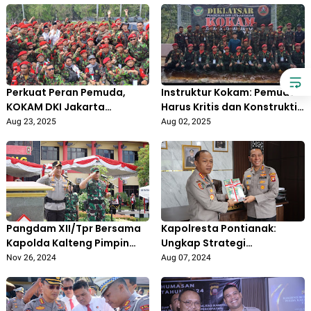
Perkuat Peran Pemuda,
Instruktur Kokam: Pemuda
KOKAM DKI Jakarta
Harus Kritis dan Konstruktif
Nyatakan Dukungan Penuh
dalam Bangun Bangsa
Aug 23, 2025
Aug 02, 2025
kepada Polri
Pangdam XII/Tpr Bersama
Kapolresta Pontianak:
Kapolda Kalteng Pimpin
Ungkap Strategi
Apel Kesiapan
Penanganan Konflik Sosial,
Nov 26, 2024
Aug 07, 2024
Pengamanan Pilkada
Dalam Kunjungan Dari Tim
Serentak
(STIK) Lemdiklat Polri