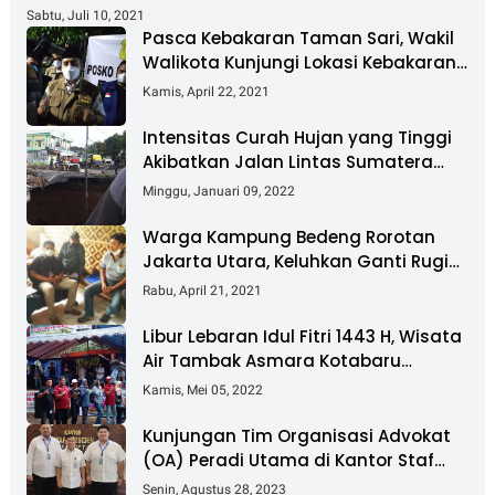
Sabtu, Juli 10, 2021
Pasca Kebakaran Taman Sari, Wakil
Walikota Kunjungi Lokasi Kebakaran
Dan Salurkan Bantuan
Kamis, April 22, 2021
Intensitas Curah Hujan yang Tinggi
Akibatkan Jalan Lintas Sumatera
Nyaris Putus
Minggu, Januari 09, 2022
Warga Kampung Bedeng Rorotan
Jakarta Utara, Keluhkan Ganti Rugi
Pembebasan Lahan Tol Cibitung -
Rabu, April 21, 2021
Cilincing
Libur Lebaran Idul Fitri 1443 H, Wisata
Air Tambak Asmara Kotabaru
Dipadati Ribuan Pengunjung
Kamis, Mei 05, 2022
Kunjungan Tim Organisasi Advokat
(OA) Peradi Utama di Kantor Staf
Kepresidenan RI Istana Negara
Senin, Agustus 28, 2023