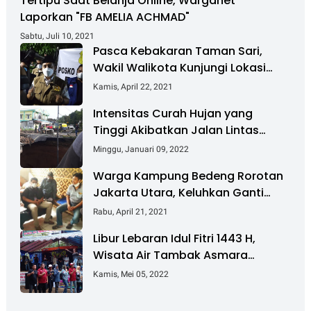
Tertipu Saat Belanja Online, Warganet
Laporkan "FB AMELIA ACHMAD"
Sabtu, Juli 10, 2021
Pasca Kebakaran Taman Sari,
Wakil Walikota Kunjungi Lokasi
Kebakaran Dan Salurkan Bantuan
Kamis, April 22, 2021
Intensitas Curah Hujan yang
Tinggi Akibatkan Jalan Lintas
Sumatera Nyaris Putus
Minggu, Januari 09, 2022
Warga Kampung Bedeng Rorotan
Jakarta Utara, Keluhkan Ganti
Rugi Pembebasan Lahan Tol
Rabu, April 21, 2021
Cibitung - Cilincing
Libur Lebaran Idul Fitri 1443 H,
Wisata Air Tambak Asmara
Kotabaru Dipadati Ribuan
Kamis, Mei 05, 2022
Pengunjung