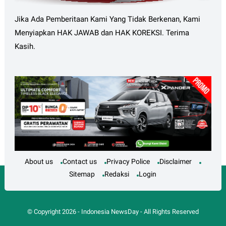
Jika Ada Pemberitaan Kami Yang Tidak Berkenan, Kami
Menyiapkan HAK JAWAB dan HAK KOREKSI. Terima
Kasih.
About us
Contact us
Privacy Police
Disclaimer
Sitemap
Redaksi
Login
© Copyright
2026
-
Indonesia NewsDay
- All Rights Reserved