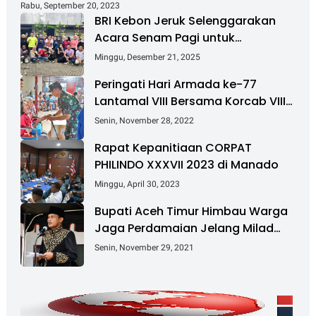
Rabu, September 20, 2023
BRI Kebon Jeruk Selenggarakan
Acara Senam Pagi untuk
Tingkatkan Kesehatan dan
Minggu, Desember 21, 2025
Kebersamaan
Peringati Hari Armada ke-77
Lantamal VIII Bersama Korcab VIII
DJA II Laksanakan Bakti Sosial
Senin, November 28, 2022
Rapat Kepanitiaan CORPAT
PHILINDO XXXVII 2023 di Manado
Minggu, April 30, 2023
Bupati Aceh Timur Himbau Warga
Jaga Perdamaian Jelang Milad
GAM Ke-45
Senin, November 29, 2021