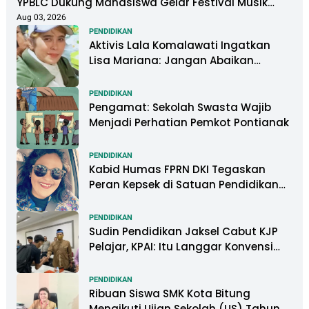
YPBLC Dukung Mahasiswa Gelar Festival Musik
Berkapasitas Ribuan Penonton
Aug 03, 2026
PENDIDIKAN
Aktivis Lala Komalawati Ingatkan
Lisa Mariana: Jangan Abaikan
Psikologis Anak di Tengah Polemik
DNA
PENDIDIKAN
Pengamat: Sekolah Swasta Wajib
Menjadi Perhatian Pemkot Pontianak
PENDIDIKAN
Kabid Humas FPRN DKI Tegaskan
Peran Kepsek di Satuan Pendidikan
Tangani Kasus Perundungan
PENDIDIKAN
Sudin Pendidikan Jaksel Cabut KJP
Pelajar, KPAI: Itu Langgar Konvensi
Hak Anak
PENDIDIKAN
Ribuan Siswa SMK Kota Bitung
Mengikuti Ujian Sekolah (US) Tahun