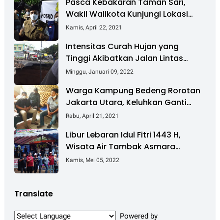
Pasca Kebakaran Taman Sari,
Wakil Walikota Kunjungi Lokasi
Kebakaran Dan Salurkan Bantuan
Kamis, April 22, 2021
Intensitas Curah Hujan yang
Tinggi Akibatkan Jalan Lintas
Sumatera Nyaris Putus
Minggu, Januari 09, 2022
Warga Kampung Bedeng Rorotan
Jakarta Utara, Keluhkan Ganti
Rugi Pembebasan Lahan Tol
Rabu, April 21, 2021
Cibitung - Cilincing
Libur Lebaran Idul Fitri 1443 H,
Wisata Air Tambak Asmara
Kotabaru Dipadati Ribuan
Kamis, Mei 05, 2022
Pengunjung
Translate
Powered by