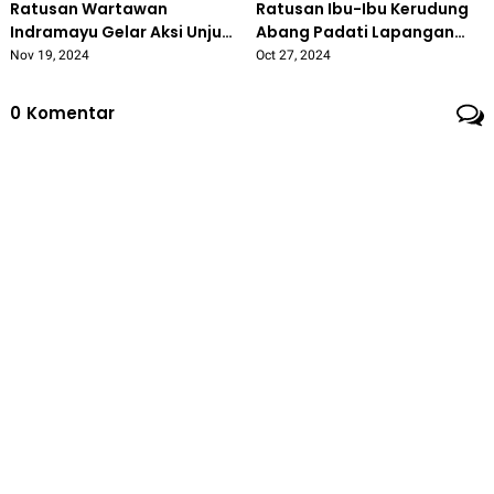
Ratusan Wartawan
Ratusan Ibu-Ibu Kerudung
Indramayu Gelar Aksi Unjuk
Abang Padati Lapangan
Rasa dan Boikot
Janggleng 'Nina Lanjutkan
Nov 19, 2024
Oct 27, 2024
Pemberitaan Lucky Hakim
Pimpin Indramayu'
0
Komentar