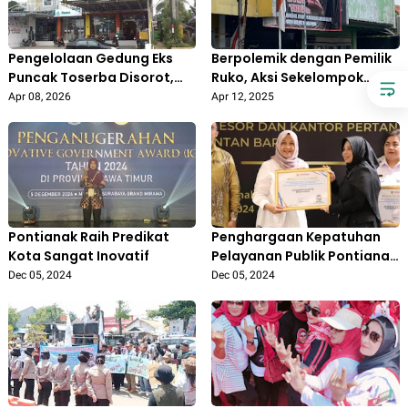
Pengelolaan Gedung Eks
Berpolemik dengan Pemilik
Puncak Toserba Disorot,
Ruko, Aksi Sekelompok
DPRD Pertanyakan Aspek
Oknum Ormas GIBAS Buat
Apr 08, 2026
Apr 12, 2025
Etika dan Pemanfaatan
Warga Duren Jaya Bekasi
Aset Daerah
Resah
Pontianak Raih Predikat
Penghargaan Kepatuhan
Kota Sangat Inovatif
Pelayanan Publik Pontianak
Tertinggi ke-27 se-
Dec 05, 2024
Dec 05, 2024
Indonesia