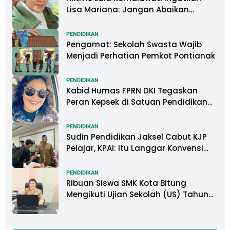
Lisa Mariana: Jangan Abaikan
Psikologis Anak di Tengah Polemik
DNA
PENDIDIKAN
Pengamat: Sekolah Swasta Wajib
Menjadi Perhatian Pemkot Pontianak
PENDIDIKAN
Kabid Humas FPRN DKI Tegaskan
Peran Kepsek di Satuan Pendidikan
Tangani Kasus Perundungan
PENDIDIKAN
Sudin Pendidikan Jaksel Cabut KJP
Pelajar, KPAI: Itu Langgar Konvensi
Hak Anak
PENDIDIKAN
Ribuan Siswa SMK Kota Bitung
Mengikuti Ujian Sekolah (US) Tahun
Ajaran 2022-2023