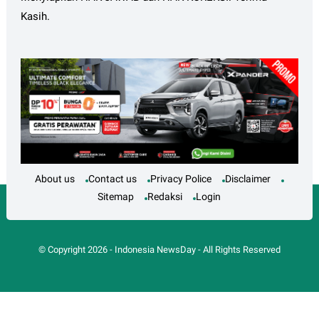
Kasih.
About us
Contact us
Privacy Police
Disclaimer
Sitemap
Redaksi
Login
© Copyright
2026
-
Indonesia NewsDay
- All Rights Reserved