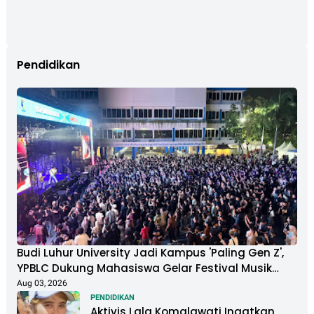
Pendidikan
Budi Luhur University Jadi Kampus 'Paling Gen Z',
YPBLC Dukung Mahasiswa Gelar Festival Musik
Berkapasitas Ribuan Penonton
Aug 03, 2026
PENDIDIKAN
Aktivis Lala Komalawati Ingatkan