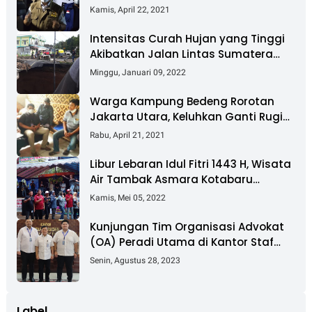
Dan Salurkan Bantuan
Kamis, April 22, 2021
Intensitas Curah Hujan yang Tinggi
Akibatkan Jalan Lintas Sumatera
Nyaris Putus
Minggu, Januari 09, 2022
Warga Kampung Bedeng Rorotan
Jakarta Utara, Keluhkan Ganti Rugi
Pembebasan Lahan Tol Cibitung -
Rabu, April 21, 2021
Cilincing
Libur Lebaran Idul Fitri 1443 H, Wisata
Air Tambak Asmara Kotabaru
Dipadati Ribuan Pengunjung
Kamis, Mei 05, 2022
Kunjungan Tim Organisasi Advokat
(OA) Peradi Utama di Kantor Staf
Kepresidenan RI Istana Negara
Senin, Agustus 28, 2023
Jakarta
Label