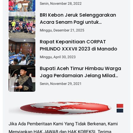
DJA II Laksanakan Bakti Sosial
Senin, November 28, 2022
BRI Kebon Jeruk Selenggarakan
Acara Senam Pagi untuk
Tingkatkan Kesehatan dan
Minggu, Desember 21, 2025
Kebersamaan
Rapat Kepanitiaan CORPAT
PHILINDO XXXVII 2023 di Manado
Minggu, April 30, 2023
Bupati Aceh Timur Himbau Warga
Jaga Perdamaian Jelang Milad
GAM Ke-45
Senin, November 29, 2021
Jika Ada Pemberitaan Kami Yang Tidak Berkenan, Kami
Menyiapkan HAK JAWAB dan HAK KOREKSI. Terima