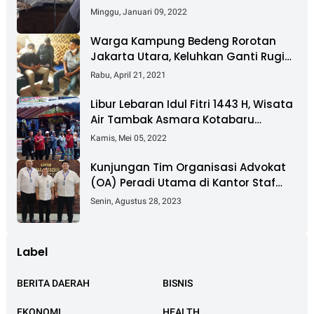
Nyaris Putus
Minggu, Januari 09, 2022
Warga Kampung Bedeng Rorotan
Jakarta Utara, Keluhkan Ganti Rugi
Pembebasan Lahan Tol Cibitung -
Rabu, April 21, 2021
Cilincing
Libur Lebaran Idul Fitri 1443 H, Wisata
Air Tambak Asmara Kotabaru
Dipadati Ribuan Pengunjung
Kamis, Mei 05, 2022
Kunjungan Tim Organisasi Advokat
(OA) Peradi Utama di Kantor Staf
Kepresidenan RI Istana Negara
Senin, Agustus 28, 2023
Jakarta
Label
BERITA DAERAH
BISNIS
EKONOMI
HEALTH