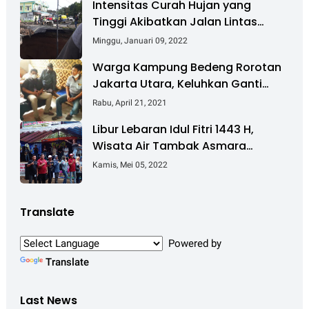
Intensitas Curah Hujan yang
Tinggi Akibatkan Jalan Lintas
Sumatera Nyaris Putus
Minggu, Januari 09, 2022
Warga Kampung Bedeng Rorotan
Jakarta Utara, Keluhkan Ganti
Rugi Pembebasan Lahan Tol
Rabu, April 21, 2021
Cibitung - Cilincing
Libur Lebaran Idul Fitri 1443 H,
Wisata Air Tambak Asmara
Kotabaru Dipadati Ribuan
Kamis, Mei 05, 2022
Pengunjung
Translate
Powered by
Translate
Last News