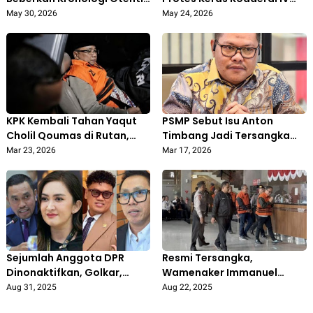
Persolan PT PMM kepada
Batam Terkait
May 30, 2026
May 24, 2026
Jampidsus Kejagung
Pembongkaran Segel
Kontainer PT PMM
KPK Kembali Tahan Yaqut
PSMP Sebut Isu Anton
Cholil Qoumas di Rutan,
Timbang Jadi Tersangka
Status Tahanan Rumah
Tak Terverifikasi, Waspadai
Mar 23, 2026
Mar 17, 2026
Dicabut
Hoaks
Sejumlah Anggota DPR
Resmi Tersangka,
Dinonaktifkan, Golkar,
Wamenaker Immanuel
NasDem, dan PAN Ambil
Ebenezer Ditahan KPK
Aug 31, 2025
Aug 22, 2025
Tindakan Tegas
dalam Kasus Pemerasan