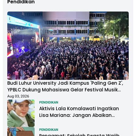
Pendidikan
Budi Luhur University Jadi Kampus 'Paling Gen Z',
YPBLC Dukung Mahasiswa Gelar Festival Musik
Berkapasitas Ribuan Penonton
Aug 03, 2026
PENDIDIKAN
Aktivis Lala Komalawati Ingatkan
Lisa Mariana: Jangan Abaikan
Psikologis Anak di Tengah Polemik
DNA
PENDIDIKAN
Pengamat: Sekolah Swasta Wajib