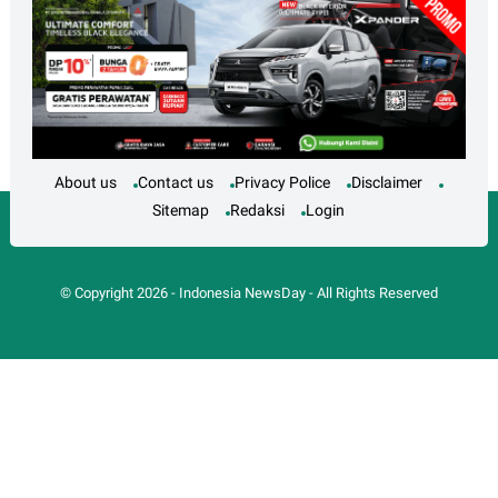
About us
Contact us
Privacy Police
Disclaimer
Sitemap
Redaksi
Login
© Copyright
2026
-
Indonesia NewsDay
- All Rights Reserved