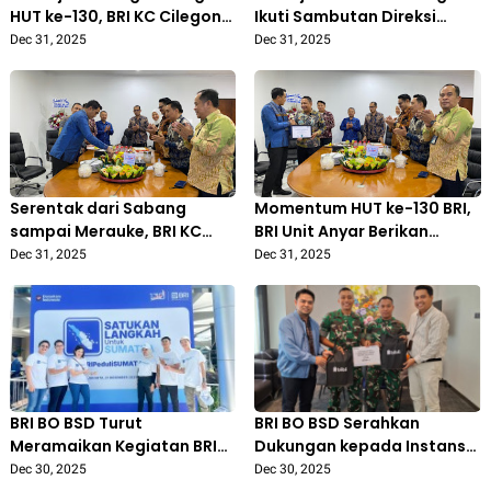
HUT ke-130, BRI KC Cilegon
Ikuti Sambutan Direksi
Terima Dukungan dan
Secara Daring, Perkuat
Dec 31, 2025
Dec 31, 2025
Kepercayaan Nasabah
Komitmen di Momentum
serta Mitra
HUT ke-130 BRI
Serentak dari Sabang
Momentum HUT ke-130 BRI,
sampai Merauke, BRI KC
BRI Unit Anyar Berikan
Cilegon Gelar Prosesi
Penghargaan Masa Kerja
Dec 31, 2025
Dec 31, 2025
Potong Tumpeng Sambut
kepada Kepala Unit
HUT ke-130 BRI
BRI BO BSD Turut
BRI BO BSD Serahkan
Meramaikan Kegiatan BRI
Dukungan kepada Instansi
Peduli Sumatra Bertema
BRIGKAV 1
Dec 30, 2025
Dec 30, 2025