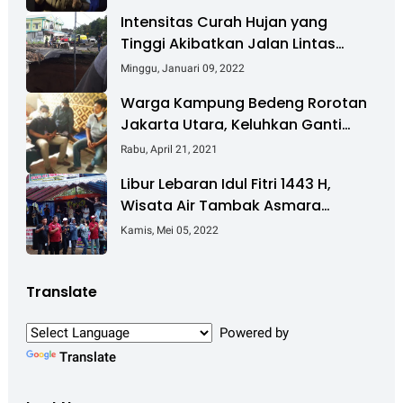
Intensitas Curah Hujan yang
Tinggi Akibatkan Jalan Lintas
Sumatera Nyaris Putus
Minggu, Januari 09, 2022
Warga Kampung Bedeng Rorotan
Jakarta Utara, Keluhkan Ganti
Rugi Pembebasan Lahan Tol
Rabu, April 21, 2021
Cibitung - Cilincing
Libur Lebaran Idul Fitri 1443 H,
Wisata Air Tambak Asmara
Kotabaru Dipadati Ribuan
Kamis, Mei 05, 2022
Pengunjung
Translate
Powered by
Translate