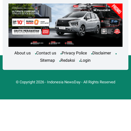
About us
Contact us
Privacy Police
Disclaimer
Sitemap
Redaksi
Login
© Copyright
2026
-
Indonesia NewsDay
- All Rights Reserved