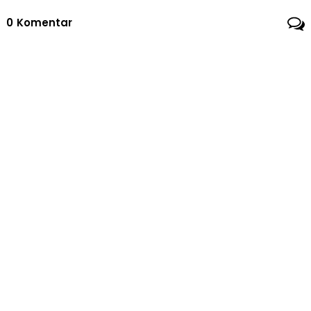
“Satukan Langkah Untuk
Sumatra”
0
Komentar