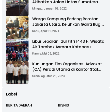
Akibatkan Jalan Lintas Sumatera
Nyaris Putus
Minggu, Januari 09, 2022
Warga Kampung Bedeng Rorotan
Jakarta Utara, Keluhkan Ganti Rugi
Pembebasan Lahan Tol Cibitung -
Rabu, April 21, 2021
Cilincing
Libur Lebaran Idul Fitri 1443 H, Wisata
Air Tambak Asmara Kotabaru
Dipadati Ribuan Pengunjung
Kamis, Mei 05, 2022
Kunjungan Tim Organisasi Advokat
(OA) Peradi Utama di Kantor Staf
Kepresidenan RI Istana Negara
Senin, Agustus 28, 2023
Jakarta
Label
BERITA DAERAH
BISNIS