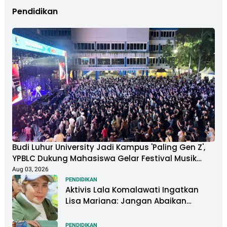
Pendidikan
Budi Luhur University Jadi Kampus 'Paling Gen Z',
YPBLC Dukung Mahasiswa Gelar Festival Musik
Berkapasitas Ribuan Penonton
Aug 03, 2026
PENDIDIKAN
Aktivis Lala Komalawati Ingatkan
Lisa Mariana: Jangan Abaikan
Psikologis Anak di Tengah Polemik
DNA
PENDIDIKAN