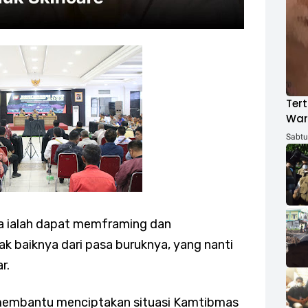
Tert
War
ACH
Sabtu,
 ialah dapat memframing dan
 baiknya dari pasa buruknya, yang nanti
ar.
 membantu menciptakan situasi Kamtibmas