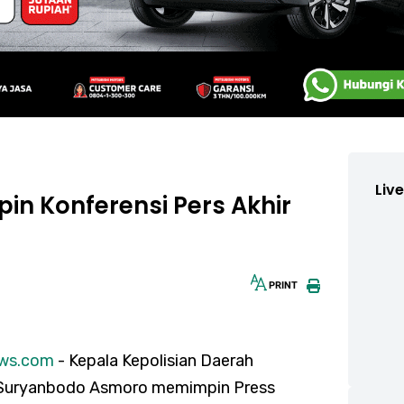
Liv
in Konferensi Pers Akhir
PRINT
30px
ews.com
- Kepala Kepolisian Daerah
s. Suryanbodo Asmoro memimpin Press