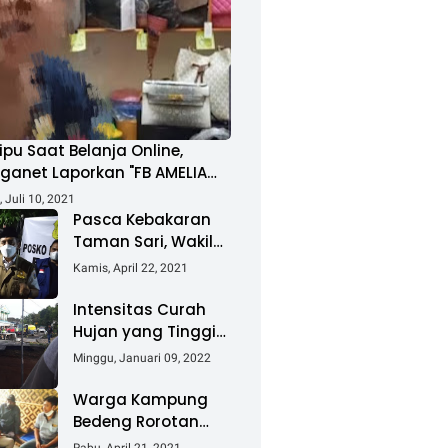
ipu Saat Belanja Online,
ganet Laporkan "FB AMELIA
MAD"
 Juli 10, 2021
Pasca Kebakaran
Taman Sari, Wakil
Walikota Kunjungi
Kamis, April 22, 2021
Lokasi Kebakaran
Dan Salurkan
Intensitas Curah
Bantuan
Hujan yang Tinggi
Akibatkan Jalan
Minggu, Januari 09, 2022
Lintas Sumatera
Nyaris Putus
Warga Kampung
Bedeng Rorotan
Jakarta Utara,