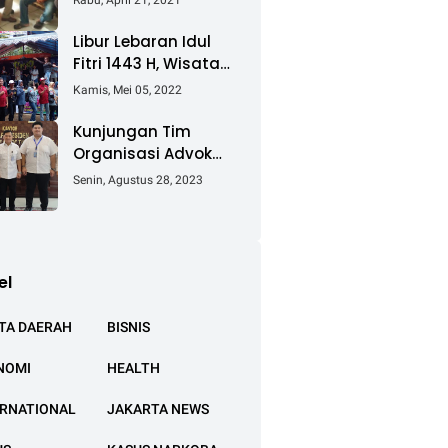
Rabu, April 21, 2021
Keluhkan Ganti Rugi
Pembebasan Lahan
Libur Lebaran Idul
Tol Cibitung -
Fitri 1443 H, Wisata
Cilincing
Air Tambak Asmara
Kamis, Mei 05, 2022
Kotabaru Dipadati
Ribuan Pengunjung
Kunjungan Tim
Organisasi Advokat
(OA) Peradi Utama
Senin, Agustus 28, 2023
di Kantor Staf
Kepresidenan RI
Istana Negara
Jakarta
el
TA DAERAH
BISNIS
NOMI
HEALTH
ERNATIONAL
JAKARTA NEWS