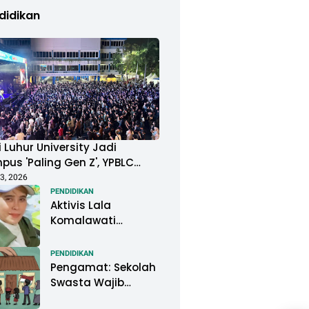
didikan
 Luhur University Jadi
us 'Paling Gen Z', YPBLC
ung Mahasiswa Gelar
3, 2026
ival Musik Berkapasitas
PENDIDIKAN
Aktivis Lala
uan Penonton
Komalawati
Ingatkan Lisa
Mariana: Jangan
PENDIDIKAN
Abaikan Psikologis
Pengamat: Sekolah
Anak di Tengah
Swasta Wajib
Polemik DNA
Menjadi Perhatian