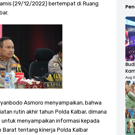
Kamis (29/12/2022) bertempat di Ruang
Pen
bar.
Budi
Kamp
Duk
Aug 0
Fest
Rib
 Suryanbodo Asmoro menyampaikan, bahwa
atan rutin akhir tahun Polda Kalbar, dimana
n untuk menyampaikan informasi kepada
 Barat tentang kinerja Polda Kalbar