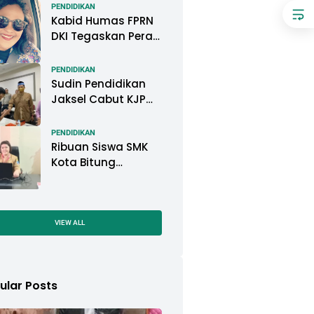
Pemkot Pontianak
PENDIDIKAN
Kabid Humas FPRN
DKI Tegaskan Peran
Kepsek di Satuan
Pendidikan Tangani
PENDIDIKAN
Kasus
Sudin Pendidikan
Perundungan
Jaksel Cabut KJP
Pelajar, KPAI: Itu
Langgar Konvensi
PENDIDIKAN
Hak Anak
Ribuan Siswa SMK
Kota Bitung
Mengikuti Ujian
Sekolah (US) Tahun
Ajaran 2022-2023
VIEW ALL
ular Posts