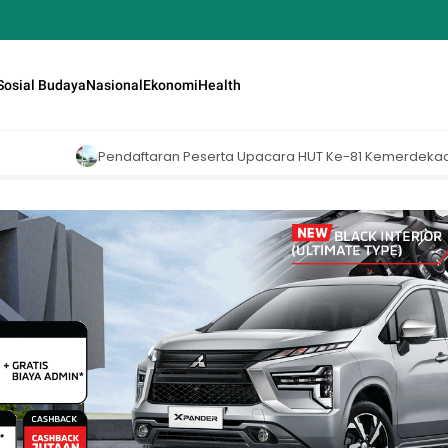
Sosial Budaya
Nasional
Ekonomi
Health
ran Peserta Upacara HUT Ke-81 Kemerdekaan RI di Istana Merdeka Re