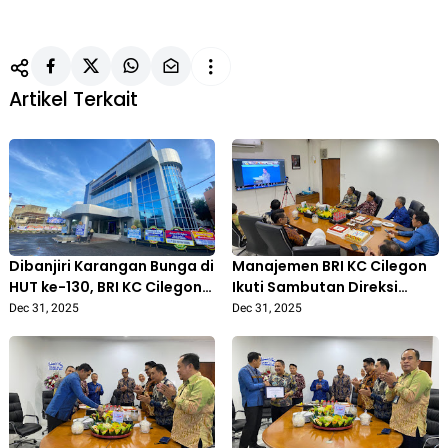
Artikel Terkait
Dibanjiri Karangan Bunga di
Manajemen BRI KC Cilegon
HUT ke-130, BRI KC Cilegon
Ikuti Sambutan Direksi
Terima Dukungan dan
Secara Daring, Perkuat
Dec 31, 2025
Dec 31, 2025
Kepercayaan Nasabah
Komitmen di Momentum
serta Mitra
HUT ke-130 BRI