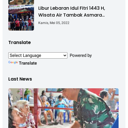
Cibitung - Cilincing
Libur Lebaran Idul Fitri 1443 H,
Wisata Air Tambak Asmara
Kotabaru Dipadati Ribuan
Kamis, Mei 05, 2022
Pengunjung
Translate
Powered by
Translate
Last News