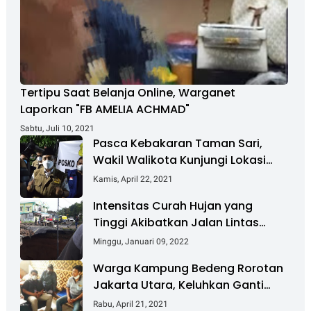
Tertipu Saat Belanja Online, Warganet
Laporkan "FB AMELIA ACHMAD"
Sabtu, Juli 10, 2021
Pasca Kebakaran Taman Sari,
Wakil Walikota Kunjungi Lokasi
Kebakaran Dan Salurkan Bantuan
Kamis, April 22, 2021
Intensitas Curah Hujan yang
Tinggi Akibatkan Jalan Lintas
Sumatera Nyaris Putus
Minggu, Januari 09, 2022
Warga Kampung Bedeng Rorotan
Jakarta Utara, Keluhkan Ganti
Rugi Pembebasan Lahan Tol
Rabu, April 21, 2021