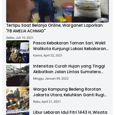
Tertipu Saat Belanja Online, Warganet Laporkan
"FB AMELIA ACHMAD"
Sabtu, Juli 10, 2021
Pasca Kebakaran Taman Sari, Wakil
Walikota Kunjungi Lokasi Kebakaran
Dan Salurkan Bantuan
Kamis, April 22, 2021
Intensitas Curah Hujan yang Tinggi
Akibatkan Jalan Lintas Sumatera
Nyaris Putus
Minggu, Januari 09, 2022
Warga Kampung Bedeng Rorotan
Jakarta Utara, Keluhkan Ganti Rugi
Pembebasan Lahan Tol Cibitung -
Rabu, April 21, 2021
Cilincing
Libur Lebaran Idul Fitri 1443 H, Wisata