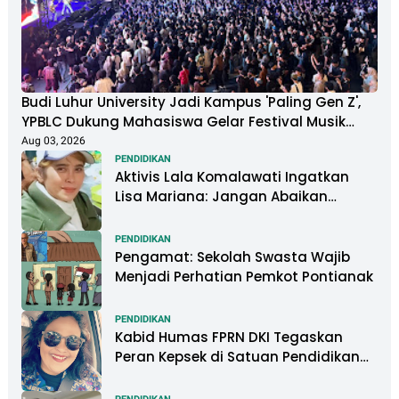
Budi Luhur University Jadi Kampus 'Paling Gen Z',
YPBLC Dukung Mahasiswa Gelar Festival Musik
Berkapasitas Ribuan Penonton
Aug 03, 2026
PENDIDIKAN
Aktivis Lala Komalawati Ingatkan
Lisa Mariana: Jangan Abaikan
Psikologis Anak di Tengah Polemik
DNA
PENDIDIKAN
Pengamat: Sekolah Swasta Wajib
Menjadi Perhatian Pemkot Pontianak
PENDIDIKAN
Kabid Humas FPRN DKI Tegaskan
Peran Kepsek di Satuan Pendidikan
Tangani Kasus Perundungan