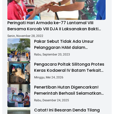
Peringati Hari Armada ke-77 Lantamal VIII
Bersama Korcab VIII DJA II Laksanakan Bakti
Sosial
Senin, November 28, 2022
Pakar Sebut Tidak Ada Unsur
Pelanggaran HAM dalam
Penanganan Masalah Pulau
Rabu, September 20, 2023
Rempang
Pengacara Poltak Silitonga Protes
Keras Kodaeral IV Batam Terkait
Pembongkaran Segel Kontainer PT
Minggu, Mei 24, 2026
PMM
Penertiban Hutan Digencarkan!
Pemerintah Berhasil Selamatkan
Rp 6 T dan Kuasai Kembali 4 Juta
Rabu, Desember 24, 2025
Hektare
Catat! Ini Besaran Denda Tilang