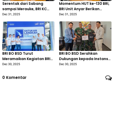
Serentak dari Sabang
Momentum HUT ke-130 BRI,
sampai Merauke, BRI KC
BRI Unit Anyar Berikan
Cilegon Gelar Prosesi
Penghargaan Masa Kerja
Dec 31, 2025
Dec 31, 2025
Potong Tumpeng Sambut
kepada Kepala Unit
HUT ke-130 BRI
BRI BO BSD Turut
BRI BO BSD Serahkan
Meramaikan Kegiatan BRI
Dukungan kepada Instansi
Peduli Sumatra Bertema
BRIGKAV 1
Dec 30, 2025
Dec 30, 2025
“Satukan Langkah Untuk
Sumatra”
0
Komentar