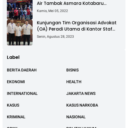
Air Tambak Asmara Kotabaru
Dipadati Ribuan Pengunjung
Kamis, Mei 05, 2022
Kunjungan Tim Organisasi Advokat
(OA) Peradi Utama di Kantor Staf
Kepresidenan RI Istana Negara
Senin, Agustus 28, 2023
Jakarta
Label
BERITA DAERAH
BISNIS
EKONOMI
HEALTH
INTERNATIONAL
JAKARTA NEWS
KASUS
KASUS NARKOBA
KRIMINAL
NASIONAL