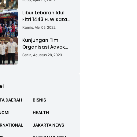
Rabu, April 21, 2021
Keluhkan Ganti Rugi
Pembebasan Lahan
Libur Lebaran Idul
Tol Cibitung -
Fitri 1443 H, Wisata
Cilincing
Air Tambak Asmara
Kamis, Mei 05, 2022
Kotabaru Dipadati
Ribuan Pengunjung
Kunjungan Tim
Organisasi Advokat
(OA) Peradi Utama
Senin, Agustus 28, 2023
di Kantor Staf
Kepresidenan RI
Istana Negara
Jakarta
el
TA DAERAH
BISNIS
NOMI
HEALTH
ERNATIONAL
JAKARTA NEWS