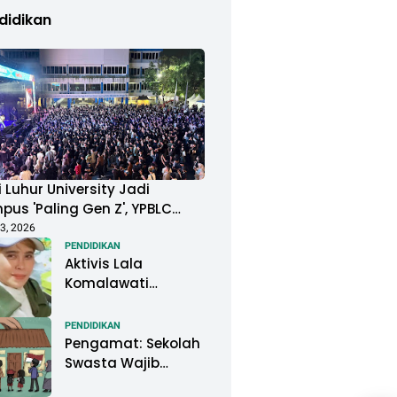
didikan
 Luhur University Jadi
us 'Paling Gen Z', YPBLC
ung Mahasiswa Gelar
3, 2026
ival Musik Berkapasitas
PENDIDIKAN
Aktivis Lala
uan Penonton
Komalawati
Ingatkan Lisa
Mariana: Jangan
PENDIDIKAN
Abaikan Psikologis
Pengamat: Sekolah
Anak di Tengah
Swasta Wajib
Polemik DNA
Menjadi Perhatian