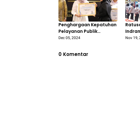
Penghargaan Kepatuhan
Ratus
Pelayanan Publik
Indra
Pontianak Tertinggi ke-
Unjuk 
Dec 05, 2024
Nov 19,
27 se-Indonesia
Pembe
Hakim
0
Komentar