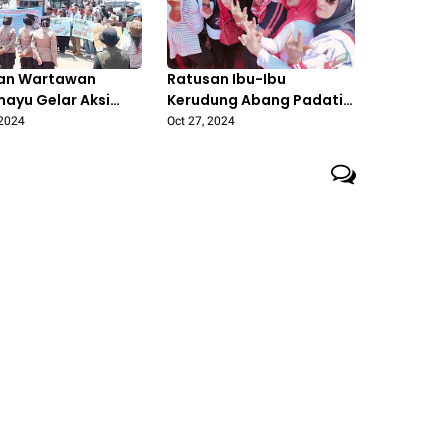
an Wartawan
Ratusan Ibu-Ibu
mayu Gelar Aksi
Kerudung Abang Padati
Rasa dan Boikot
Lapangan Janggleng
 2024
Oct 27, 2024
ritaan Lucky
'Nina Lanjutkan Pimpin
Indramayu'