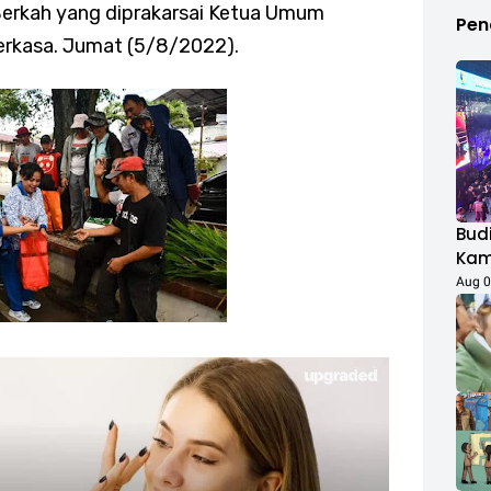
erkah yang diprakarsai Ketua Umum
Pen
erkasa. Jumat (5/8/2022).
Budi
Kamp
Duk
Aug 0
Fest
Rib