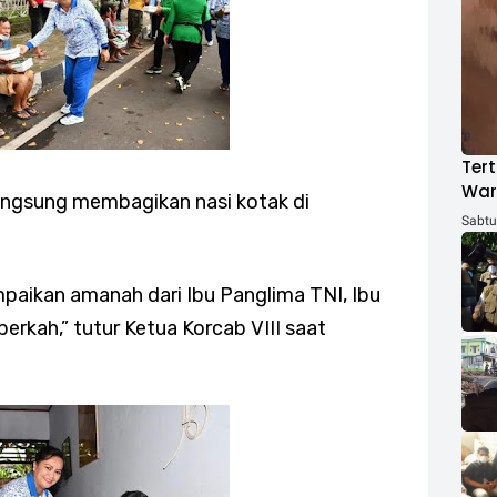
Tert
War
 langsung membagikan nasi kotak di
ACH
Sabtu,
mpaikan amanah dari Ibu Panglima TNI, Ibu
rkah,” tutur Ketua Korcab VIII saat