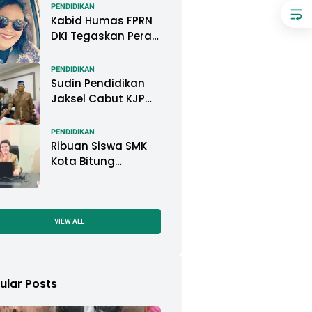
Pemkot Pontianak
PENDIDIKAN
Kabid Humas FPRN
DKI Tegaskan Peran
Kepsek di Satuan
Pendidikan Tangani
PENDIDIKAN
Kasus
Sudin Pendidikan
Perundungan
Jaksel Cabut KJP
Pelajar, KPAI: Itu
Langgar Konvensi
PENDIDIKAN
Hak Anak
Ribuan Siswa SMK
Kota Bitung
Mengikuti Ujian
Sekolah (US) Tahun
Ajaran 2022-2023
VIEW ALL
ular Posts