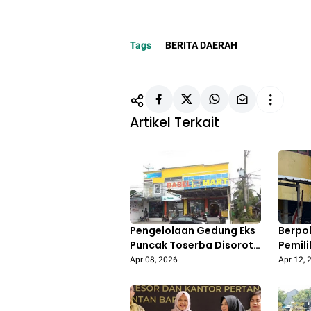
Tags
BERITA DAERAH
Artikel Terkait
Pengelolaan Gedung Eks
Berpo
Puncak Toserba Disorot,
Pemili
DPRD Pertanyakan Aspek
Sekel
Apr 08, 2026
Apr 12, 
Etika dan Pemanfaatan
Ormas
Aset Daerah
Duren