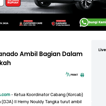
Liv
Manado Ambil Bagian Dalam
rkah
PRINT
30px
s.com
- Ketua Koordinator Cabang (Korcab)
 (DJA) II Herny Nouldy Tangka turut ambil