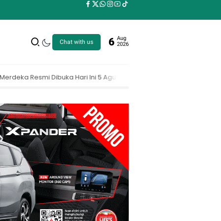
Aug
6
Chat with us
2026
ni 5 Agustus 2026
MAKI Dorong KPK Buka Nama Pejabat yang Belu