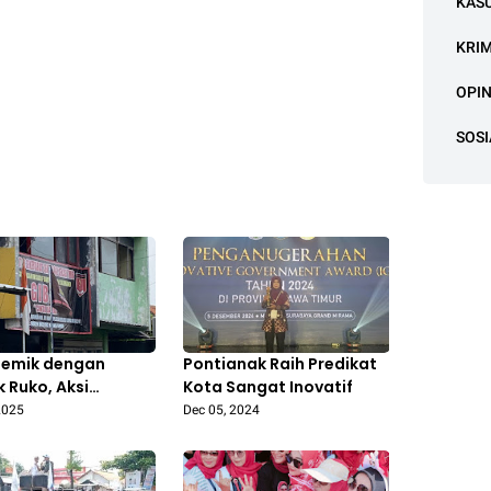
KAS
KRI
OPIN
SOSI
lemik dengan
Pontianak Raih Predikat
k Ruko, Aksi
Kota Sangat Inovatif
ompok Oknum
2025
Dec 05, 2024
 GIBAS Buat Warga
 Jaya Bekasi Resah