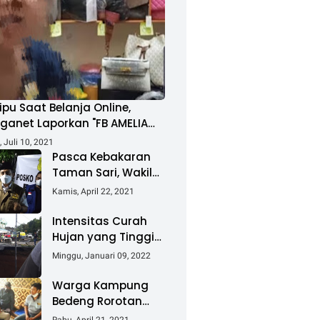
ipu Saat Belanja Online,
ganet Laporkan "FB AMELIA
MAD"
 Juli 10, 2021
Pasca Kebakaran
Taman Sari, Wakil
Walikota Kunjungi
Kamis, April 22, 2021
Lokasi Kebakaran
Dan Salurkan
Intensitas Curah
Bantuan
Hujan yang Tinggi
Akibatkan Jalan
Minggu, Januari 09, 2022
Lintas Sumatera
Nyaris Putus
Warga Kampung
Bedeng Rorotan
Jakarta Utara,