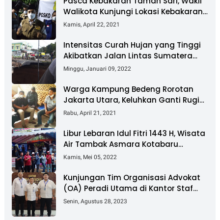
Pasca Kebakaran Taman Sari, Wakil
Walikota Kunjungi Lokasi Kebakaran
Dan Salurkan Bantuan
Kamis, April 22, 2021
Intensitas Curah Hujan yang Tinggi
Akibatkan Jalan Lintas Sumatera
Nyaris Putus
Minggu, Januari 09, 2022
Warga Kampung Bedeng Rorotan
Jakarta Utara, Keluhkan Ganti Rugi
Pembebasan Lahan Tol Cibitung -
Rabu, April 21, 2021
Cilincing
Libur Lebaran Idul Fitri 1443 H, Wisata
Air Tambak Asmara Kotabaru
Dipadati Ribuan Pengunjung
Kamis, Mei 05, 2022
Kunjungan Tim Organisasi Advokat
(OA) Peradi Utama di Kantor Staf
Kepresidenan RI Istana Negara
Senin, Agustus 28, 2023
Jakarta