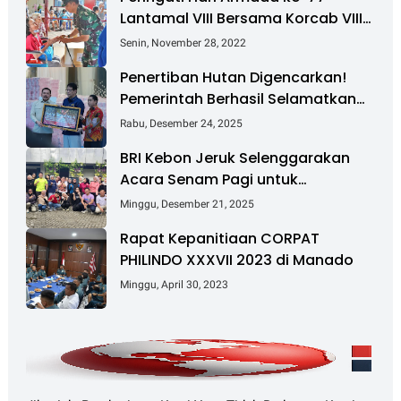
Lantamal VIII Bersama Korcab VIII
DJA II Laksanakan Bakti Sosial
Senin, November 28, 2022
Penertiban Hutan Digencarkan!
Pemerintah Berhasil Selamatkan
Rp 6 T dan Kuasai Kembali 4 Juta
Rabu, Desember 24, 2025
Hektare
BRI Kebon Jeruk Selenggarakan
Acara Senam Pagi untuk
Tingkatkan Kesehatan dan
Minggu, Desember 21, 2025
Kebersamaan
Rapat Kepanitiaan CORPAT
PHILINDO XXXVII 2023 di Manado
Minggu, April 30, 2023