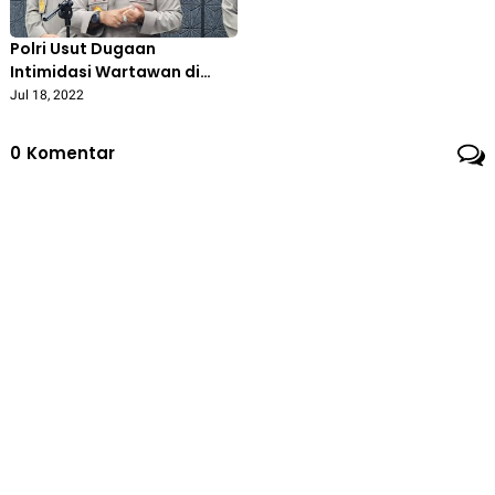
Polri Usut Dugaan
Intimidasi Wartawan di
Rumah Irjen Sambo
Jul 18, 2022
0
Komentar