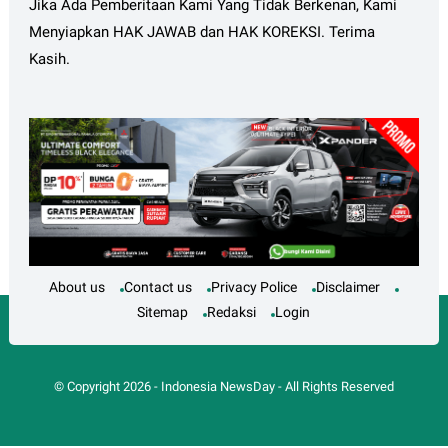
Jika Ada Pemberitaan Kami Yang Tidak Berkenan, Kami
Menyiapkan HAK JAWAB dan HAK KOREKSI. Terima
Kasih.
About us
Contact us
Privacy Police
Disclaimer
Sitemap
Redaksi
Login
© Copyright
2026
-
Indonesia NewsDay
- All Rights Reserved