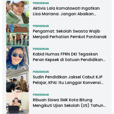
PENDIDIKAN
Aktivis Lala Komalawati Ingatkan
Lisa Mariana: Jangan Abaikan
Psikologis Anak di Tengah Polemik
DNA
PENDIDIKAN
Pengamat: Sekolah Swasta Wajib
Menjadi Perhatian Pemkot Pontianak
PENDIDIKAN
Kabid Humas FPRN DKI Tegaskan
Peran Kepsek di Satuan Pendidikan
Tangani Kasus Perundungan
PENDIDIKAN
Sudin Pendidikan Jaksel Cabut KJP
Pelajar, KPAI: Itu Langgar Konvensi
Hak Anak
PENDIDIKAN
Ribuan Siswa SMK Kota Bitung
Mengikuti Ujian Sekolah (US) Tahun
Ajaran 2022-2023