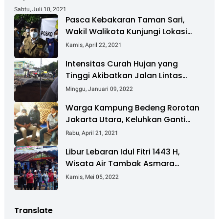
Sabtu, Juli 10, 2021
Pasca Kebakaran Taman Sari,
Wakil Walikota Kunjungi Lokasi
Kebakaran Dan Salurkan Bantuan
Kamis, April 22, 2021
Intensitas Curah Hujan yang
Tinggi Akibatkan Jalan Lintas
Sumatera Nyaris Putus
Minggu, Januari 09, 2022
Warga Kampung Bedeng Rorotan
Jakarta Utara, Keluhkan Ganti
Rugi Pembebasan Lahan Tol
Rabu, April 21, 2021
Cibitung - Cilincing
Libur Lebaran Idul Fitri 1443 H,
Wisata Air Tambak Asmara
Kotabaru Dipadati Ribuan
Kamis, Mei 05, 2022
Pengunjung
Translate