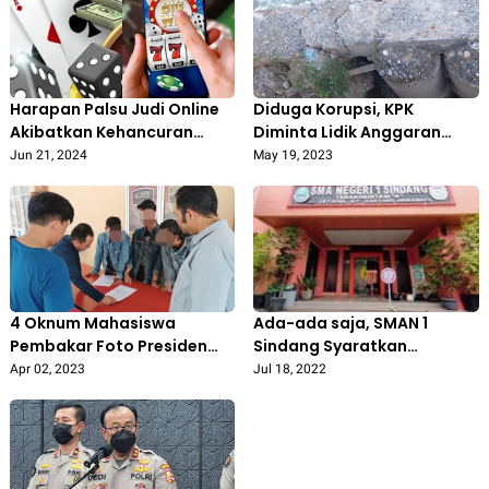
Harapan Palsu Judi Online
Diduga Korupsi, KPK
Akibatkan Kehancuran
Diminta Lidik Anggaran
Dalam Kehidupan
Fisik Proyek PUPR Agara
Jun 21, 2024
May 19, 2023
4 Oknum Mahasiswa
Ada-ada saja, SMAN 1
Pembakar Foto Presiden
Sindang Syaratkan
Jokowi Berakhir Minta Maaf
Verifikasi PPDB Orang Tua
Apr 02, 2023
Jul 18, 2022
Harus Tunjukkan Surat
Cerai