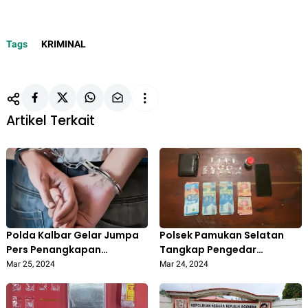
Tags
KRIMINAL
Artikel Terkait
Polda Kalbar Gelar Jumpa
Polsek Pamukan Selatan
Pers Penangkapan
Tangkap Pengedar
Pengedar Narkoba di
Narkoba Jenis Sabu
Mar 25, 2024
Mar 24, 2024
Pontianak, Barang Bukti
Sebanyak 15 Kg Sabu