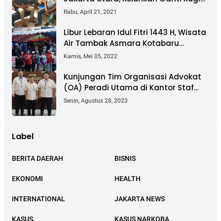
Pembebasan Lahan Tol Cibitung -
Rabu, April 21, 2021
Cilincing
Libur Lebaran Idul Fitri 1443 H, Wisata
Air Tambak Asmara Kotabaru
Dipadati Ribuan Pengunjung
Kamis, Mei 05, 2022
Kunjungan Tim Organisasi Advokat
(OA) Peradi Utama di Kantor Staf
Kepresidenan RI Istana Negara
Senin, Agustus 28, 2023
Jakarta
Label
BERITA DAERAH
BISNIS
EKONOMI
HEALTH
INTERNATIONAL
JAKARTA NEWS
KASUS
KASUS NARKOBA