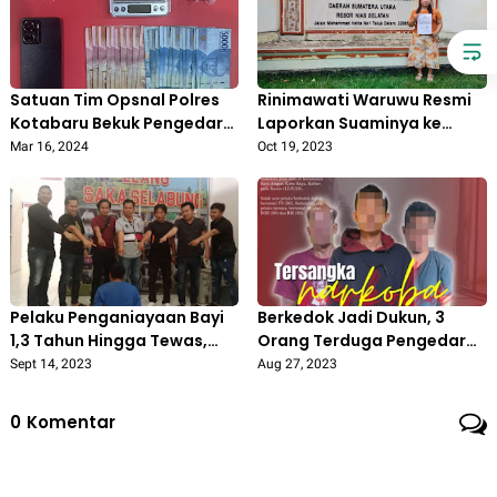
Satuan Tim Opsnal Polres
Rinimawati Waruwu Resmi
Kotabaru Bekuk Pengedar
Laporkan Suaminya ke
Narkotika Jenis Sabu
Polres Nias Selatan atas
Mar 16, 2024
Oct 19, 2023
Dugaan KDRT
Pelaku Penganiayaan Bayi
Berkedok Jadi Dukun, 3
1,3 Tahun Hingga Tewas,
Orang Terduga Pengedar
Ditangkap Polres OKU
Sabu di Tangkap Polisi
Sept 14, 2023
Aug 27, 2023
Selatan
0
Komentar