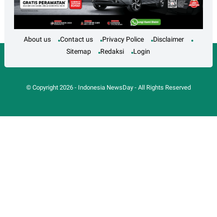
About us
Contact us
Privacy Police
Disclaimer
Sitemap
Redaksi
Login
© Copyright
2026
-
Indonesia NewsDay
- All Rights Reserved