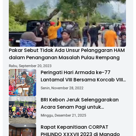
Pakar Sebut Tidak Ada Unsur Pelanggaran HAM
dalam Penanganan Masalah Pulau Rempang
Rabu, September 20, 2023
Peringati Hari Armada ke-77
Lantamal VIII Bersama Korcab VIII
DJA II Laksanakan Bakti Sosial
Senin, November 28, 2022
BRI Kebon Jeruk Selenggarakan
Acara Senam Pagi untuk
Tingkatkan Kesehatan dan
Minggu, Desember 21, 2025
Kebersamaan
Rapat Kepanitiaan CORPAT
PHILINDO XXXVII 2023 di Manado