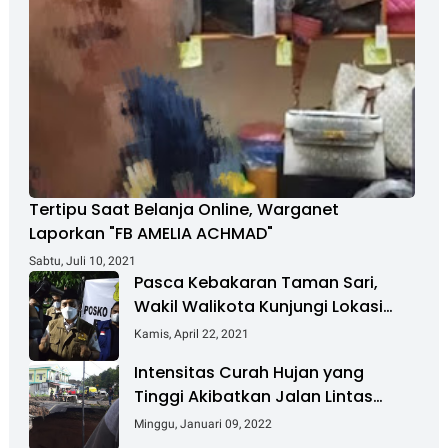
Tertipu Saat Belanja Online, Warganet
Laporkan "FB AMELIA ACHMAD"
Sabtu, Juli 10, 2021
Pasca Kebakaran Taman Sari,
Wakil Walikota Kunjungi Lokasi
Kebakaran Dan Salurkan Bantuan
Kamis, April 22, 2021
Intensitas Curah Hujan yang
Tinggi Akibatkan Jalan Lintas
Sumatera Nyaris Putus
Minggu, Januari 09, 2022