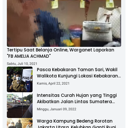
Tertipu Saat Belanja Online, Warganet Laporkan
"FB AMELIA ACHMAD"
Sabtu, Juli 10, 2021
Pasca Kebakaran Taman Sari, Wakil
Walikota Kunjungi Lokasi Kebakaran
Dan Salurkan Bantuan
Kamis, April 22, 2021
Intensitas Curah Hujan yang Tinggi
Akibatkan Jalan Lintas Sumatera
Nyaris Putus
Minggu, Januari 09, 2022
Warga Kampung Bedeng Rorotan
Jakarta Utara, Keluhkan Ganti Rugi