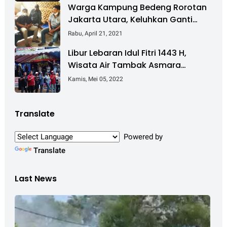
Warga Kampung Bedeng Rorotan
Jakarta Utara, Keluhkan Ganti
Rugi Pembebasan Lahan Tol
Rabu, April 21, 2021
Cibitung - Cilincing
Libur Lebaran Idul Fitri 1443 H,
Wisata Air Tambak Asmara
Kotabaru Dipadati Ribuan
Kamis, Mei 05, 2022
Pengunjung
Translate
Powered by
Translate
Last News