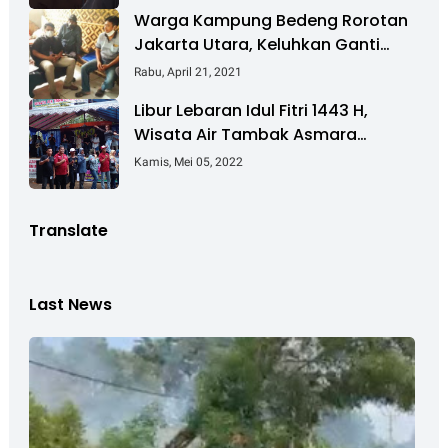
Warga Kampung Bedeng Rorotan
Jakarta Utara, Keluhkan Ganti
Rugi Pembebasan Lahan Tol
Rabu, April 21, 2021
Cibitung - Cilincing
Libur Lebaran Idul Fitri 1443 H,
Wisata Air Tambak Asmara
Kotabaru Dipadati Ribuan
Kamis, Mei 05, 2022
Pengunjung
Translate
Last News