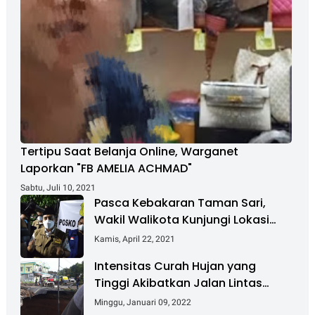
Tertipu Saat Belanja Online, Warganet
Laporkan "FB AMELIA ACHMAD"
Sabtu, Juli 10, 2021
Pasca Kebakaran Taman Sari,
Wakil Walikota Kunjungi Lokasi
Kebakaran Dan Salurkan Bantuan
Kamis, April 22, 2021
Intensitas Curah Hujan yang
Tinggi Akibatkan Jalan Lintas
Sumatera Nyaris Putus
Minggu, Januari 09, 2022