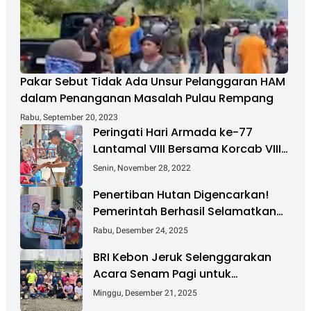
Pakar Sebut Tidak Ada Unsur Pelanggaran HAM
dalam Penanganan Masalah Pulau Rempang
Rabu, September 20, 2023
Peringati Hari Armada ke-77
Lantamal VIII Bersama Korcab VIII
DJA II Laksanakan Bakti Sosial
Senin, November 28, 2022
Penertiban Hutan Digencarkan!
Pemerintah Berhasil Selamatkan
Rp 6 T dan Kuasai Kembali 4 Juta
Rabu, Desember 24, 2025
Hektare
BRI Kebon Jeruk Selenggarakan
Acara Senam Pagi untuk
Tingkatkan Kesehatan dan
Minggu, Desember 21, 2025
Kebersamaan