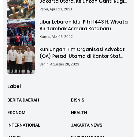
Jakarta Utara, Keluhkan Ganti Rugi
Pembebasan Lahan Tol Cibitung -
Rabu, April 21, 2021
Cilincing
Libur Lebaran Idul Fitri 1443 H, Wisata
Air Tambak Asmara Kotabaru
Dipadati Ribuan Pengunjung
Kamis, Mei 05, 2022
Kunjungan Tim Organisasi Advokat
(OA) Peradi Utama di Kantor Staf
Kepresidenan RI Istana Negara
Senin, Agustus 28, 2023
Jakarta
Label
BERITA DAERAH
BISNIS
EKONOMI
HEALTH
INTERNATIONAL
JAKARTA NEWS