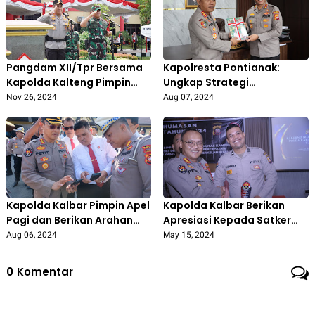
Pangdam XII/Tpr Bersama
Kapolresta Pontianak:
Kapolda Kalteng Pimpin
Ungkap Strategi
Apel Kesiapan
Penanganan Konflik Sosial,
Nov 26, 2024
Aug 07, 2024
Pengamanan Pilkada
Dalam Kunjungan Dari Tim
Serentak
(STIK) Lemdiklat Polri
Kapolda Kalbar Pimpin Apel
Kapolda Kalbar Berikan
Pagi dan Berikan Arahan
Apresiasi Kepada Satker
Khusus Kepada Seluruh
Polda dan Polres Jajaran
Aug 06, 2024
May 15, 2024
Personil Polda Kalbar
yang Telah Aktif dan
Berkinerja Baik di Bidang
0
Komentar
Kehumasan