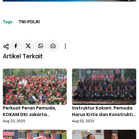
Tags
TNI-POLRI
Artikel Terkait
Perkuat Peran Pemuda,
Instruktur Kokam: Pemuda
KOKAM DKI Jakarta
Harus Kritis dan Konstruktif
Nyatakan Dukungan Penuh
dalam Bangun Bangsa
Aug 23, 2025
Aug 02, 2025
kepada Polri