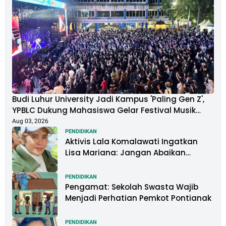
Budi Luhur University Jadi Kampus 'Paling Gen Z',
YPBLC Dukung Mahasiswa Gelar Festival Musik
Berkapasitas Ribuan Penonton
Aug 03, 2026
PENDIDIKAN
Aktivis Lala Komalawati Ingatkan
Lisa Mariana: Jangan Abaikan
Psikologis Anak di Tengah Polemik
DNA
PENDIDIKAN
Pengamat: Sekolah Swasta Wajib
Menjadi Perhatian Pemkot Pontianak
PENDIDIKAN