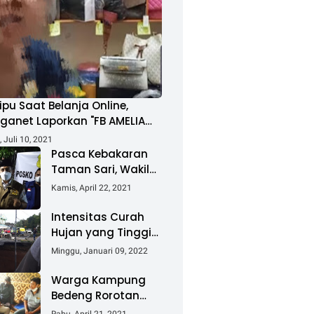
ipu Saat Belanja Online,
ganet Laporkan "FB AMELIA
MAD"
 Juli 10, 2021
Pasca Kebakaran
Taman Sari, Wakil
Walikota Kunjungi
Kamis, April 22, 2021
Lokasi Kebakaran
Dan Salurkan
Intensitas Curah
Bantuan
Hujan yang Tinggi
Akibatkan Jalan
Minggu, Januari 09, 2022
Lintas Sumatera
Nyaris Putus
Warga Kampung
Bedeng Rorotan
Jakarta Utara,