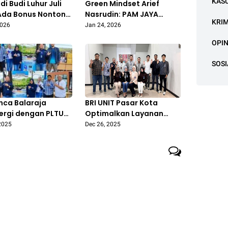
KAS
 di Budi Luhur Juli
Green Mindset Arief
Ada Bonus Nonton
Nasrudin: PAM JAYA
KRI
tale, Tiket dan
Andalkan Jatiluhur dan 13
2026
Jan 24, 2026
ortasi Gratis!
Sungai, Tanpa
OPIN
Eksploitasi Air Tanah
SOSI
nca Balaraja
BRI UNIT Pasar Kota
ergi dengan PLTU
Optimalkan Layanan
 Gelar Jalan Sehat
Transaksi Harian dengan
2025
Dec 26, 2025
ati Hari Listrik
Semangat BRILiaN Ways
nal