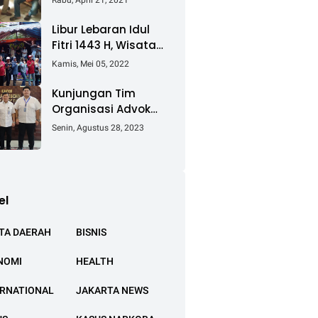
Rabu, April 21, 2021
Keluhkan Ganti Rugi
Pembebasan Lahan
Libur Lebaran Idul
Tol Cibitung -
Fitri 1443 H, Wisata
Cilincing
Air Tambak Asmara
Kamis, Mei 05, 2022
Kotabaru Dipadati
Ribuan Pengunjung
Kunjungan Tim
Organisasi Advokat
(OA) Peradi Utama
Senin, Agustus 28, 2023
di Kantor Staf
Kepresidenan RI
Istana Negara
Jakarta
el
TA DAERAH
BISNIS
NOMI
HEALTH
ERNATIONAL
JAKARTA NEWS