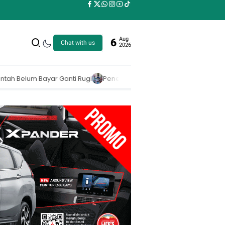
Aug
6
Chat with us
2026
ertiban Hutan Digencarkan! Pemerintah Berhasil Selamatkan Rp 6 T 