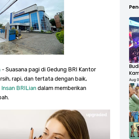
Pen
Budi
m
- Suasana pagi di Gedung BRI Kantor
Kamp
ih, rapi, dan tertata dengan baik,
Duk
Aug 0
Fest
h
Insan BRILian
dalam memberikan
Rib
bah.