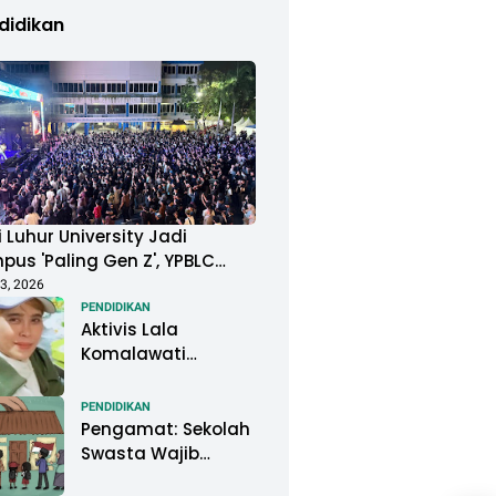
didikan
 Luhur University Jadi
us 'Paling Gen Z', YPBLC
ung Mahasiswa Gelar
3, 2026
ival Musik Berkapasitas
PENDIDIKAN
Aktivis Lala
uan Penonton
Komalawati
Ingatkan Lisa
Mariana: Jangan
PENDIDIKAN
Abaikan Psikologis
Pengamat: Sekolah
Anak di Tengah
Swasta Wajib
Polemik DNA
Menjadi Perhatian