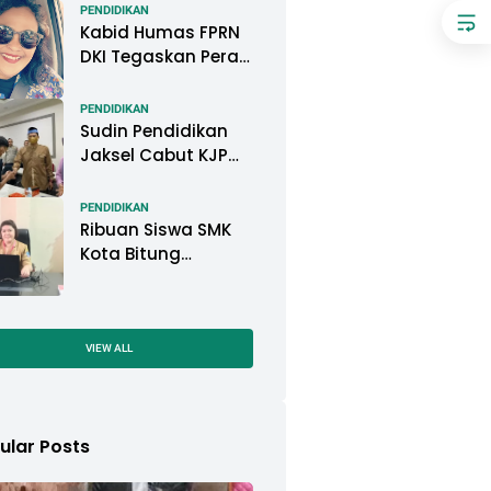
Pemkot Pontianak
PENDIDIKAN
Kabid Humas FPRN
DKI Tegaskan Peran
Kepsek di Satuan
Pendidikan Tangani
PENDIDIKAN
Kasus
Sudin Pendidikan
Perundungan
Jaksel Cabut KJP
Pelajar, KPAI: Itu
Langgar Konvensi
PENDIDIKAN
Hak Anak
Ribuan Siswa SMK
Kota Bitung
Mengikuti Ujian
Sekolah (US) Tahun
Ajaran 2022-2023
VIEW ALL
ular Posts