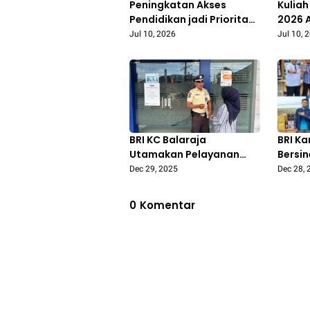
Peningkatan Akses
Kuliah
Pendidikan jadi Prioritas
2026 
Pembangunan Jakarta
Vierra
Jul 10, 2026
Jul 10, 
Sebagai Kota Global
Transp
BRI KC Balaraja
BRI Ka
Utamakan Pelayanan
Bersin
Ramah dan Informatif
Lontar
Dec 29, 2025
Dec 28, 
demi Kenyamanan
Pering
Nasabah
Nasio
0
Komentar