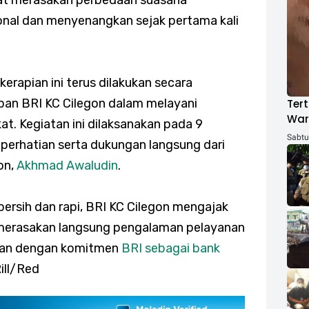
ional dan menyenangkan sejak pertama kali
erapian ini terus dilakukan secara
pan BRI KC Cilegon dalam melayani
Tert
War
. Kegiatan ini dilaksanakan pada 9
ACH
Sabtu,
erhatian serta dukungan langsung dari
on,
Akhmad Awaludin
.
bersih dan rapi, BRI KC Cilegon mengajak
merasakan langsung pengalaman pelayanan
jalan dengan komitmen
BRI sebagai bank
Rill/Red