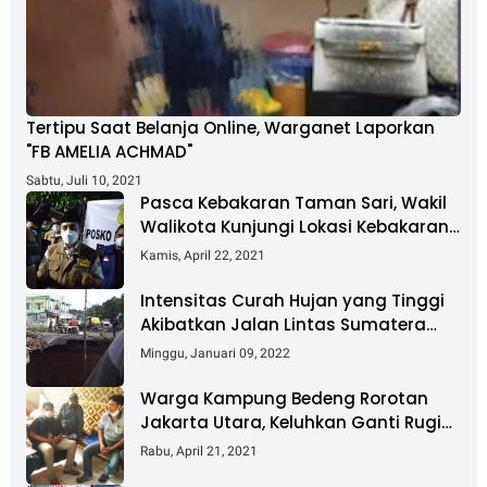
Tertipu Saat Belanja Online, Warganet Laporkan
"FB AMELIA ACHMAD"
Sabtu, Juli 10, 2021
Pasca Kebakaran Taman Sari, Wakil
Walikota Kunjungi Lokasi Kebakaran
Dan Salurkan Bantuan
Kamis, April 22, 2021
Intensitas Curah Hujan yang Tinggi
Akibatkan Jalan Lintas Sumatera
Nyaris Putus
Minggu, Januari 09, 2022
Warga Kampung Bedeng Rorotan
Jakarta Utara, Keluhkan Ganti Rugi
Pembebasan Lahan Tol Cibitung -
Rabu, April 21, 2021
Cilincing