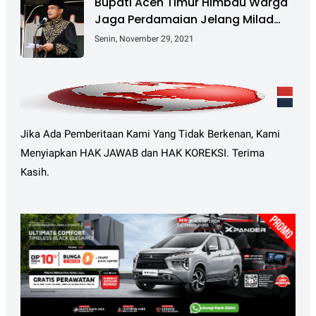
Bupati Aceh Timur Himbau Warga
Jaga Perdamaian Jelang Milad
GAM Ke-45
Senin, November 29, 2021
Jika Ada Pemberitaan Kami Yang Tidak Berkenan, Kami
Menyiapkan HAK JAWAB dan HAK KOREKSI. Terima
Kasih.