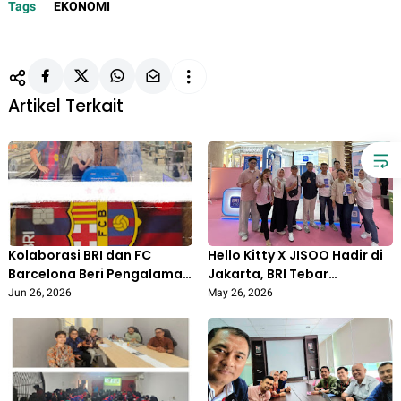
Tags
EKONOMI
Artikel Terkait
Kolaborasi BRI dan FC
Hello Kitty X JISOO Hadir di
Barcelona Beri Pengalaman
Jakarta, BRI Tebar
Baru bagi Pecinta Sepak
Cashback hingga
Jun 26, 2026
May 26, 2026
Bola Indonesia
Merchandise Eksklusif