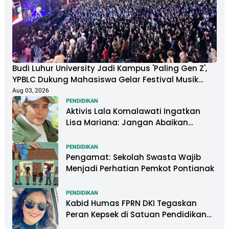
Budi Luhur University Jadi Kampus 'Paling Gen Z',
YPBLC Dukung Mahasiswa Gelar Festival Musik
Berkapasitas Ribuan Penonton
Aug 03, 2026
PENDIDIKAN
Aktivis Lala Komalawati Ingatkan
Lisa Mariana: Jangan Abaikan
Psikologis Anak di Tengah Polemik
DNA
PENDIDIKAN
Pengamat: Sekolah Swasta Wajib
Menjadi Perhatian Pemkot Pontianak
PENDIDIKAN
Kabid Humas FPRN DKI Tegaskan
Peran Kepsek di Satuan Pendidikan
Tangani Kasus Perundungan