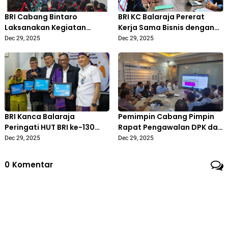
BRI Cabang Bintaro
BRI KC Balaraja Pererat
Laksanakan Kegiatan
Kerja Sama Bisnis dengan
Akuisisi di PT Mitra Kreasi
Lion Group
Dec 29, 2025
Dec 29, 2025
Bersama untuk Perluas
Kerja Sama Bisnis
BRI Kanca Balaraja
Pemimpin Cabang Pimpin
Peringati HUT BRI ke-130
Rapat Pengawalan DPK dan
dengan Penyerahan
NPL di BRI KC Balaraja
Dec 29, 2025
Dec 29, 2025
Penghargaan Yubilaris 30
dan 35 Tahun
0
Komentar