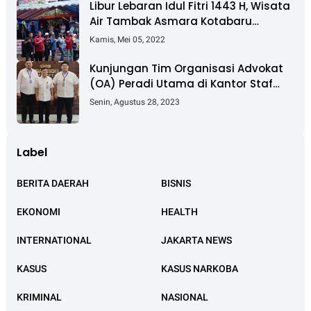
Libur Lebaran Idul Fitri 1443 H, Wisata
Air Tambak Asmara Kotabaru
Dipadati Ribuan Pengunjung
Kamis, Mei 05, 2022
Kunjungan Tim Organisasi Advokat
(OA) Peradi Utama di Kantor Staf
Kepresidenan RI Istana Negara
Senin, Agustus 28, 2023
Jakarta
Label
BERITA DAERAH
BISNIS
EKONOMI
HEALTH
INTERNATIONAL
JAKARTA NEWS
KASUS
KASUS NARKOBA
KRIMINAL
NASIONAL