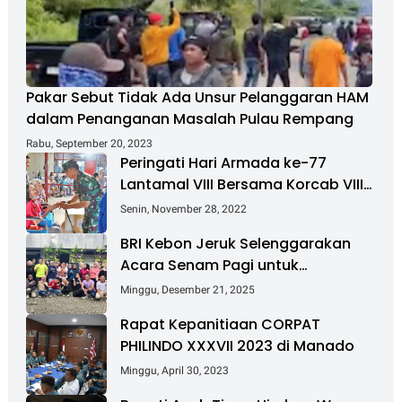
Pakar Sebut Tidak Ada Unsur Pelanggaran HAM
dalam Penanganan Masalah Pulau Rempang
Rabu, September 20, 2023
Peringati Hari Armada ke-77
Lantamal VIII Bersama Korcab VIII
DJA II Laksanakan Bakti Sosial
Senin, November 28, 2022
BRI Kebon Jeruk Selenggarakan
Acara Senam Pagi untuk
Tingkatkan Kesehatan dan
Minggu, Desember 21, 2025
Kebersamaan
Rapat Kepanitiaan CORPAT
PHILINDO XXXVII 2023 di Manado
Minggu, April 30, 2023