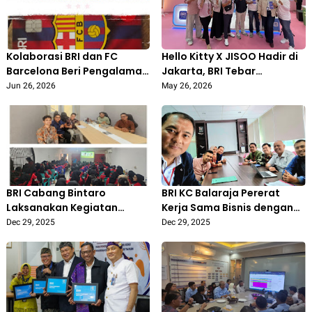
Kolaborasi BRI dan FC
Hello Kitty X JISOO Hadir di
Barcelona Beri Pengalaman
Jakarta, BRI Tebar
Baru bagi Pecinta Sepak
Cashback hingga
Jun 26, 2026
May 26, 2026
Bola Indonesia
Merchandise Eksklusif
BRI Cabang Bintaro
BRI KC Balaraja Pererat
Laksanakan Kegiatan
Kerja Sama Bisnis dengan
Akuisisi di PT Mitra Kreasi
Lion Group
Dec 29, 2025
Dec 29, 2025
Bersama untuk Perluas
Kerja Sama Bisnis