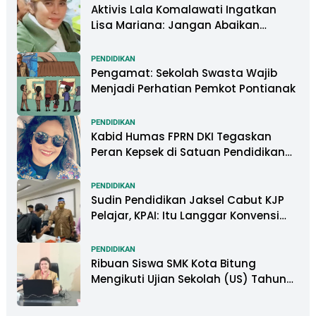
Aktivis Lala Komalawati Ingatkan
Lisa Mariana: Jangan Abaikan
Psikologis Anak di Tengah Polemik
DNA
PENDIDIKAN
Pengamat: Sekolah Swasta Wajib
Menjadi Perhatian Pemkot Pontianak
PENDIDIKAN
Kabid Humas FPRN DKI Tegaskan
Peran Kepsek di Satuan Pendidikan
Tangani Kasus Perundungan
PENDIDIKAN
Sudin Pendidikan Jaksel Cabut KJP
Pelajar, KPAI: Itu Langgar Konvensi
Hak Anak
PENDIDIKAN
Ribuan Siswa SMK Kota Bitung
Mengikuti Ujian Sekolah (US) Tahun
Ajaran 2022-2023