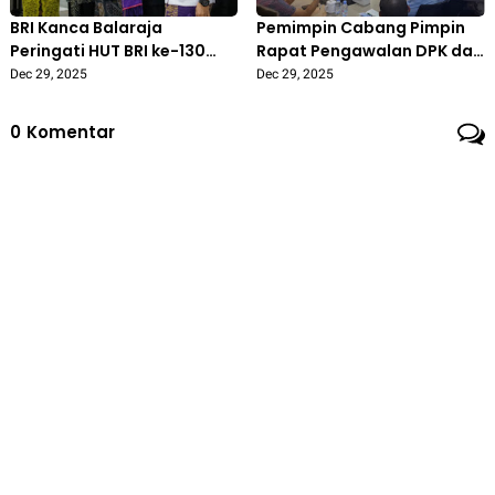
BRI Kanca Balaraja
Pemimpin Cabang Pimpin
Peringati HUT BRI ke-130
Rapat Pengawalan DPK dan
dengan Penyerahan
NPL di BRI KC Balaraja
Dec 29, 2025
Dec 29, 2025
Penghargaan Yubilaris 30
dan 35 Tahun
0
Komentar