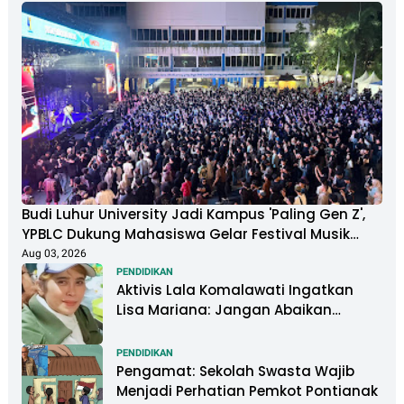
Budi Luhur University Jadi Kampus 'Paling Gen Z',
YPBLC Dukung Mahasiswa Gelar Festival Musik
Berkapasitas Ribuan Penonton
Aug 03, 2026
PENDIDIKAN
Aktivis Lala Komalawati Ingatkan
Lisa Mariana: Jangan Abaikan
Psikologis Anak di Tengah Polemik
DNA
PENDIDIKAN
Pengamat: Sekolah Swasta Wajib
Menjadi Perhatian Pemkot Pontianak