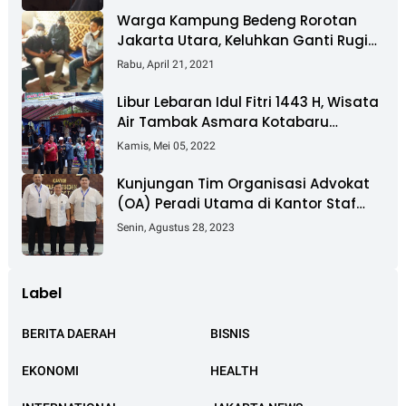
Warga Kampung Bedeng Rorotan
Jakarta Utara, Keluhkan Ganti Rugi
Pembebasan Lahan Tol Cibitung -
Rabu, April 21, 2021
Cilincing
Libur Lebaran Idul Fitri 1443 H, Wisata
Air Tambak Asmara Kotabaru
Dipadati Ribuan Pengunjung
Kamis, Mei 05, 2022
Kunjungan Tim Organisasi Advokat
(OA) Peradi Utama di Kantor Staf
Kepresidenan RI Istana Negara
Senin, Agustus 28, 2023
Jakarta
Label
BERITA DAERAH
BISNIS
EKONOMI
HEALTH