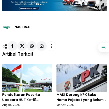
Tags
NASIONAL
Artikel Terkait
Pendaftaran Peserta
MAKI Dorong KPK Buka
Upacara HUT Ke-81
Nama Pejabat yang Belum
Kemerdekaan RI di Istana
Lapor LHKPN 2025
Aug 05, 2026
Mar 29, 2026