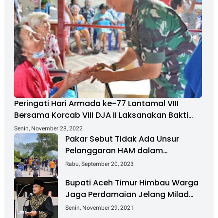
Peringati Hari Armada ke-77 Lantamal VIII
Bersama Korcab VIII DJA II Laksanakan Bakti
Sosial
Senin, November 28, 2022
Pakar Sebut Tidak Ada Unsur
Pelanggaran HAM dalam
Penanganan Masalah Pulau
Rabu, September 20, 2023
Rempang
Bupati Aceh Timur Himbau Warga
Jaga Perdamaian Jelang Milad
GAM Ke-45
Senin, November 29, 2021