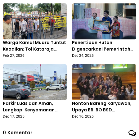
Merdeka Resmi Dibuka Hari
Ini 5 Agustus 2026
Warga Kamal Muara Tuntut
Penertiban Hutan
Keadilan: Tol Kataraja
Digencarkan! Pemerintah
Sudah Beroperasi,
Berhasil Selamatkan Rp 6 T
Feb 27, 2026
Dec 24, 2025
Pemerintah Belum Bayar
dan Kuasai Kembali 4 Juta
Ganti Rugi
Hektare
Parkir Luas dan Aman,
Nonton Bareng Karyawan,
Lengkapi Kenyamanan
Upaya BRI BO BSD
Layanan BRI KC Cilegon
Tingkatkan Work Life
Dec 17, 2025
Dec 16, 2025
Balance
0
Komentar