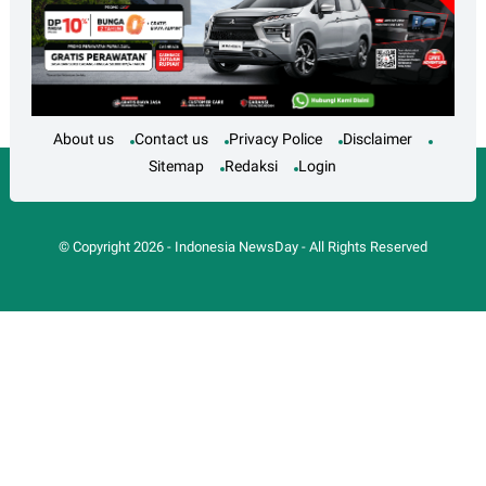
About us
Contact us
Privacy Police
Disclaimer
Sitemap
Redaksi
Login
© Copyright
2026
-
Indonesia NewsDay
- All Rights Reserved