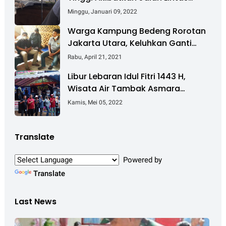
Sumatera Nyaris Putus
Minggu, Januari 09, 2022
Warga Kampung Bedeng Rorotan
Jakarta Utara, Keluhkan Ganti
Rugi Pembebasan Lahan Tol
Rabu, April 21, 2021
Cibitung - Cilincing
Libur Lebaran Idul Fitri 1443 H,
Wisata Air Tambak Asmara
Kotabaru Dipadati Ribuan
Kamis, Mei 05, 2022
Pengunjung
Translate
Powered by
Translate
Last News