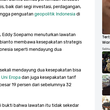
, baik dari segi investasi, perdagangan,
 hingga penguatan
geopolitik Indonesia
di
R, Eddy Soeparno menuturkan lawatan
Tert
ubianto membawa kesepakatan strategis
War
ACH
donesia seperti mendayung dua
Sabtu,
i sekali mendayung dua kesepakatan bisa
n
Uni Eropa
dan juga kesepakatan tarif
besar 19 persen dari sebelumnya 32
i bukti bahwa lawatan itu tidak sekedar