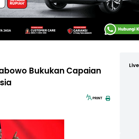
Liv
Prabowo Bukukan Capaian
sia
PRINT
30px