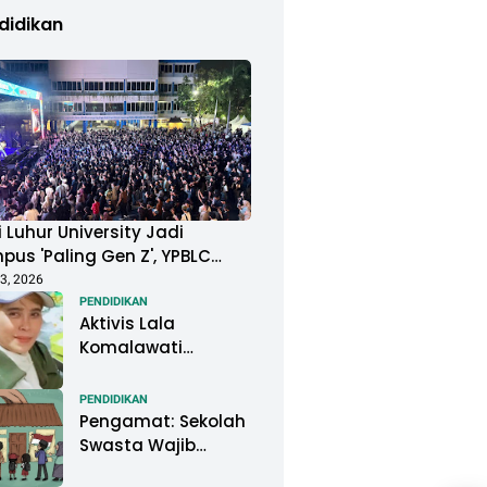
didikan
 Luhur University Jadi
us 'Paling Gen Z', YPBLC
ung Mahasiswa Gelar
3, 2026
ival Musik Berkapasitas
PENDIDIKAN
Aktivis Lala
uan Penonton
Komalawati
Ingatkan Lisa
Mariana: Jangan
PENDIDIKAN
Abaikan Psikologis
Pengamat: Sekolah
Anak di Tengah
Swasta Wajib
Polemik DNA
Menjadi Perhatian