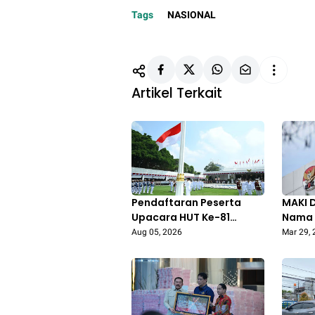
Tags
NASIONAL
Artikel Terkait
Pendaftaran Peserta
MAKI 
Upacara HUT Ke-81
Nama 
Kemerdekaan RI di Istana
Belum
Aug 05, 2026
Mar 29,
Merdeka Resmi Dibuka
Hari Ini 5 Agustus 2026