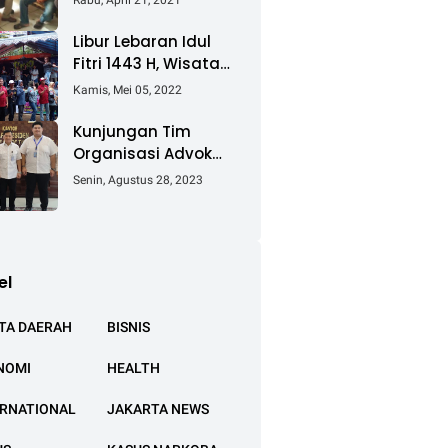
Rabu, April 21, 2021
Keluhkan Ganti Rugi
Pembebasan Lahan
Libur Lebaran Idul
Tol Cibitung -
Fitri 1443 H, Wisata
Cilincing
Air Tambak Asmara
Kamis, Mei 05, 2022
Kotabaru Dipadati
Ribuan Pengunjung
Kunjungan Tim
Organisasi Advokat
(OA) Peradi Utama
Senin, Agustus 28, 2023
di Kantor Staf
Kepresidenan RI
Istana Negara
Jakarta
el
TA DAERAH
BISNIS
NOMI
HEALTH
ERNATIONAL
JAKARTA NEWS