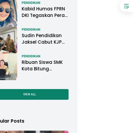
Pemkot Pontianak
PENDIDIKAN
Kabid Humas FPRN
DKI Tegaskan Peran
Kepsek di Satuan
Pendidikan Tangani
PENDIDIKAN
Kasus
Sudin Pendidikan
Perundungan
Jaksel Cabut KJP
Pelajar, KPAI: Itu
Langgar Konvensi
PENDIDIKAN
Hak Anak
Ribuan Siswa SMK
Kota Bitung
Mengikuti Ujian
Sekolah (US) Tahun
Ajaran 2022-2023
VIEW ALL
ular Posts