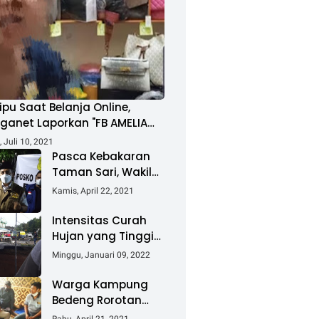
ipu Saat Belanja Online,
ganet Laporkan "FB AMELIA
MAD"
 Juli 10, 2021
Pasca Kebakaran
Taman Sari, Wakil
Walikota Kunjungi
Kamis, April 22, 2021
Lokasi Kebakaran
Dan Salurkan
Intensitas Curah
Bantuan
Hujan yang Tinggi
Akibatkan Jalan
Minggu, Januari 09, 2022
Lintas Sumatera
Nyaris Putus
Warga Kampung
Bedeng Rorotan
Jakarta Utara,