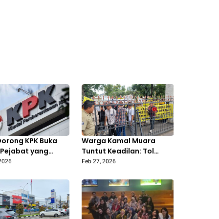
Dorong KPK Buka
Warga Kamal Muara
Pejabat yang
Tuntut Keadilan: Tol
 Lapor LHKPN 2025
Kataraja Sudah
 2026
Feb 27, 2026
Beroperasi, Pemerintah
Belum Bayar Ganti Rugi