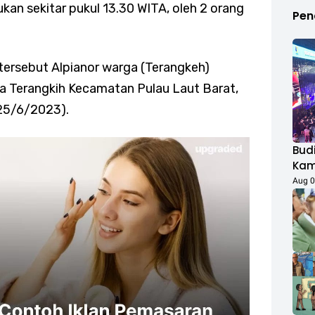
kan sekitar pukul 13.30 WITA, oleh 2 orang
Pen
h tersebut Alpianor warga (Terangkeh)
a Terangkih Kecamatan Pulau Laut Barat,
(25/6/2023).
Budi
Kamp
Duk
Aug 0
Fest
Rib