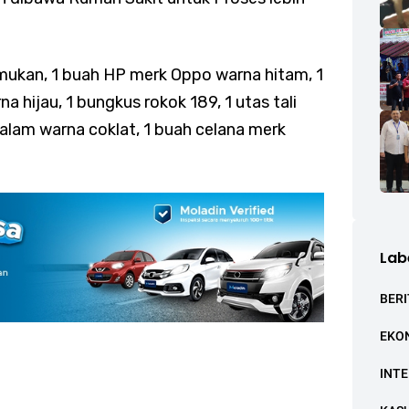
mukan, 1 buah HP merk Oppo warna hitam, 1
 hijau, 1 bungkus rokok 189, 1 utas tali
dalam warna coklat, 1 buah celana merk
Lab
BERI
EKO
INT