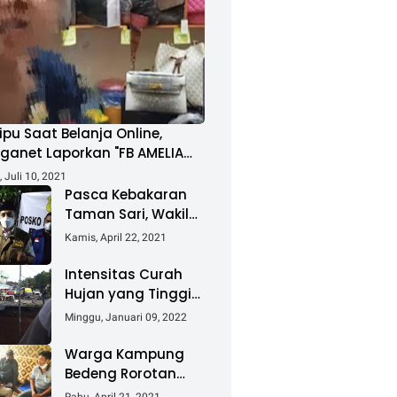
ipu Saat Belanja Online,
ganet Laporkan "FB AMELIA
MAD"
 Juli 10, 2021
Pasca Kebakaran
Taman Sari, Wakil
Walikota Kunjungi
Kamis, April 22, 2021
Lokasi Kebakaran
Dan Salurkan
Intensitas Curah
Bantuan
Hujan yang Tinggi
Akibatkan Jalan
Minggu, Januari 09, 2022
Lintas Sumatera
Nyaris Putus
Warga Kampung
Bedeng Rorotan
Jakarta Utara,