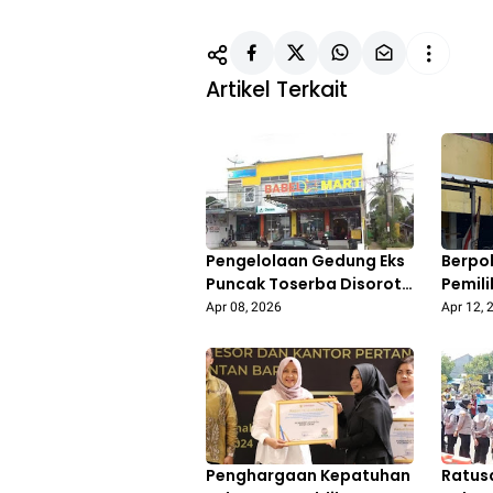
Artikel Terkait
Pengelolaan Gedung Eks
Berpo
Puncak Toserba Disorot,
Pemili
DPRD Pertanyakan Aspek
Sekel
Apr 08, 2026
Apr 12, 
Etika dan Pemanfaatan
Ormas
Aset Daerah
Duren
Penghargaan Kepatuhan
Ratus