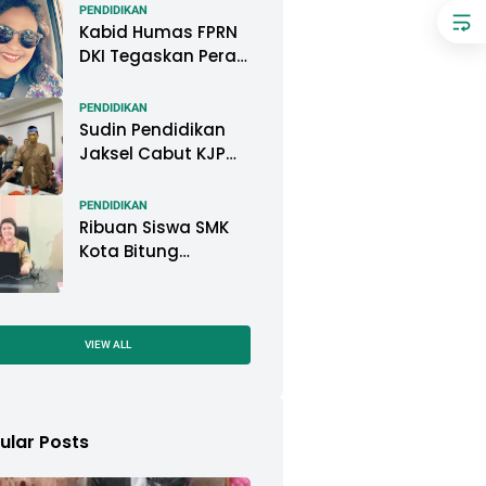
Pemkot Pontianak
PENDIDIKAN
Kabid Humas FPRN
DKI Tegaskan Peran
Kepsek di Satuan
Pendidikan Tangani
PENDIDIKAN
Kasus
Sudin Pendidikan
Perundungan
Jaksel Cabut KJP
Pelajar, KPAI: Itu
Langgar Konvensi
PENDIDIKAN
Hak Anak
Ribuan Siswa SMK
Kota Bitung
Mengikuti Ujian
Sekolah (US) Tahun
Ajaran 2022-2023
VIEW ALL
ular Posts