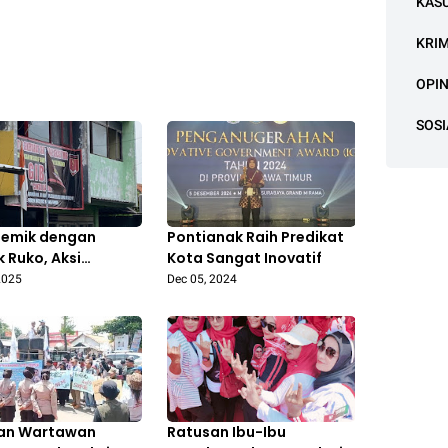
KAS
KRI
OPIN
SOSI
lemik dengan
Pontianak Raih Predikat
k Ruko, Aksi
Kota Sangat Inovatif
ompok Oknum
2025
Dec 05, 2024
 GIBAS Buat Warga
 Jaya Bekasi Resah
an Wartawan
Ratusan Ibu-Ibu