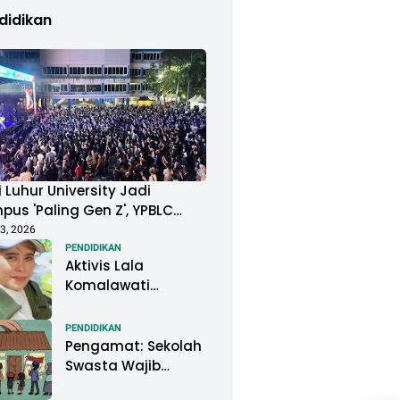
didikan
 Luhur University Jadi
us 'Paling Gen Z', YPBLC
ung Mahasiswa Gelar
3, 2026
ival Musik Berkapasitas
PENDIDIKAN
Aktivis Lala
uan Penonton
Komalawati
Ingatkan Lisa
Mariana: Jangan
PENDIDIKAN
Abaikan Psikologis
Pengamat: Sekolah
Anak di Tengah
Swasta Wajib
Polemik DNA
Menjadi Perhatian