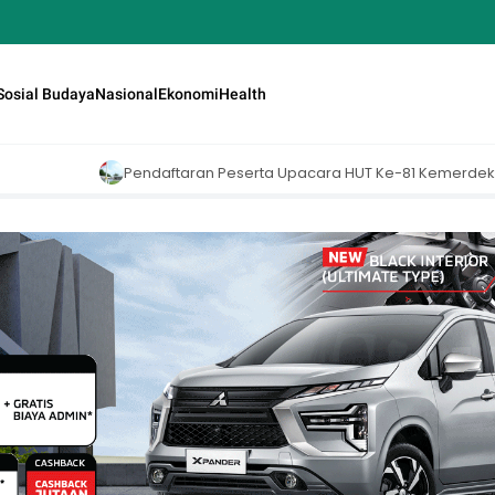
Sosial Budaya
Nasional
Ekonomi
Health
aran Peserta Upacara HUT Ke-81 Kemerdekaan RI di Istana Merdeka Re