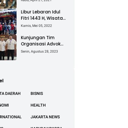
Rabu, April 21, 2021
Keluhkan Ganti Rugi
Pembebasan Lahan
Libur Lebaran Idul
Tol Cibitung -
Fitri 1443 H, Wisata
Cilincing
Air Tambak Asmara
Kamis, Mei 05, 2022
Kotabaru Dipadati
Ribuan Pengunjung
Kunjungan Tim
Organisasi Advokat
(OA) Peradi Utama
Senin, Agustus 28, 2023
di Kantor Staf
Kepresidenan RI
Istana Negara
Jakarta
el
TA DAERAH
BISNIS
NOMI
HEALTH
ERNATIONAL
JAKARTA NEWS