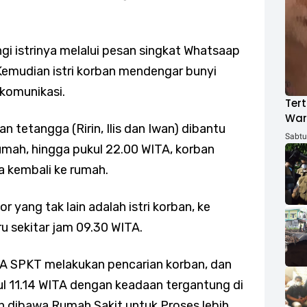
 istrinya melalui pesan singkat Whatsaap
. Kemudian istri korban mendengar bunyi
 komunikasi.
Tert
War
 tetangga (Ririn, Ilis dan Iwan) dibantu
ACH
Sabtu,
umah, hingga pukul 22.00 WITA, korban
a kembali ke rumah.
 yang tak lain adalah istri korban, ke
 sekitar jam 09.30 WITA.
KA SPKT melakukan pencarian korban, dan
l 11.14 WITA dengan keadaan tergantung di
n dibawa Rumah Sakit untuk Proses lebih