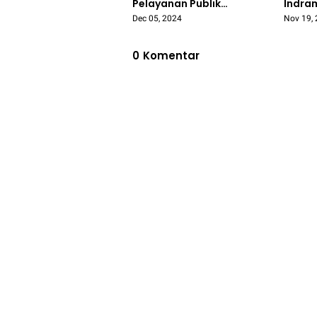
Pelayanan Publik
Indra
Pontianak Tertinggi ke-
Unjuk 
Dec 05, 2024
Nov 19,
27 se-Indonesia
Pembe
Hakim
0
Komentar