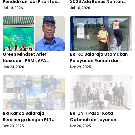
Pendidikan jadi Prioritas
2026 Ada Bonus Nonton
Pembangunan Jakarta
Vierratale, Tiket dan
Jul 10, 2026
Jul 10, 2026
Sebagai Kota Global
Transportasi Gratis!
Green Mindset Arief
BRI KC Balaraja Utamakan
Nasrudin: PAM JAYA
Pelayanan Ramah dan
Andalkan Jatiluhur dan 13
Informatif demi
Jan 24, 2026
Dec 29, 2025
Sungai, Tanpa Eksploitasi
Kenyamanan Nasabah
Air Tanah
BRI Kanca Balaraja
BRI UNIT Pasar Kota
Bersinergi dengan PLTU
Optimalkan Layanan
Lontar Gelar Jalan Sehat
Transaksi Harian dengan
Dec 28, 2025
Dec 26, 2025
Peringati Hari Listrik
Semangat BRILiaN Ways