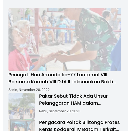
Peringati Hari Armada ke-77 Lantamal VIII
Bersama Korcab VIII DJA II Laksanakan Bakti
Sosial
Senin, November 28, 2022
Pakar Sebut Tidak Ada Unsur
Pelanggaran HAM dalam
Penanganan Masalah Pulau
Rabu, September 20, 2023
Rempang
Pengacara Poltak Silitonga Protes
Keras Kodaeral IV Batam Terkait