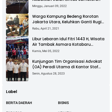
Nyaris Putus
Minggu, Januari 09, 2022
Warga Kampung Bedeng Rorotan
Jakarta Utara, Keluhkan Ganti Rugi
Pembebasan Lahan Tol Cibitung -
Rabu, April 21, 2021
Cilincing
Libur Lebaran Idul Fitri 1443 H, Wisata
Air Tambak Asmara Kotabaru
Dipadati Ribuan Pengunjung
Kamis, Mei 05, 2022
Kunjungan Tim Organisasi Advokat
(OA) Peradi Utama di Kantor Staf
Kepresidenan RI Istana Negara
Senin, Agustus 28, 2023
Jakarta
Label
BERITA DAERAH
BISNIS