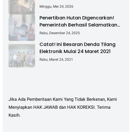
Pembongkaran Segel Kontainer PT
Minggu, Mei 24, 2026
PMM
Penertiban Hutan Digencarkan!
Pemerintah Berhasil Selamatkan
Rp 6 T dan Kuasai Kembali 4 Juta
Rabu, Desember 24, 2025
Hektare
Catat! Ini Besaran Denda Tilang
Elektronik Mulai 24 Maret 2021
Rabu, Maret 24, 2021
Jika Ada Pemberitaan Kami Yang Tidak Berkenan, Kami
Menyiapkan HAK JAWAB dan HAK KOREKSI. Terima
Kasih.