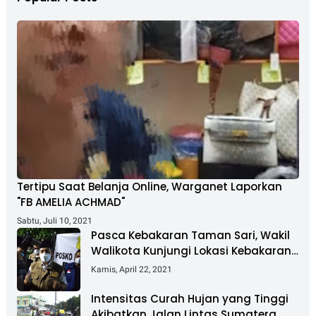
Tertipu Saat Belanja Online, Warganet Laporkan
"FB AMELIA ACHMAD"
Sabtu, Juli 10, 2021
Pasca Kebakaran Taman Sari, Wakil
Walikota Kunjungi Lokasi Kebakaran
Dan Salurkan Bantuan
Kamis, April 22, 2021
Intensitas Curah Hujan yang Tinggi
Akibatkan Jalan Lintas Sumatera