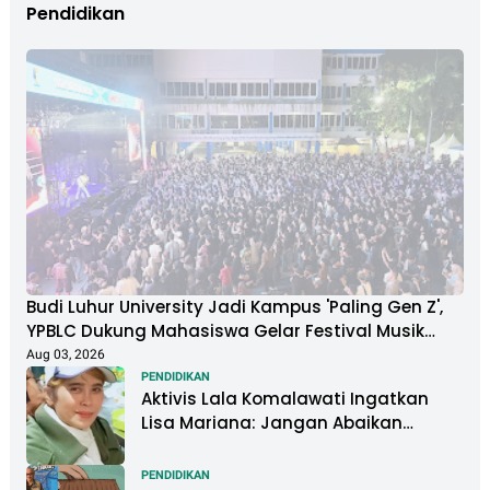
Pendidikan
Budi Luhur University Jadi Kampus 'Paling Gen Z',
YPBLC Dukung Mahasiswa Gelar Festival Musik
Berkapasitas Ribuan Penonton
Aug 03, 2026
PENDIDIKAN
Aktivis Lala Komalawati Ingatkan
Lisa Mariana: Jangan Abaikan
Psikologis Anak di Tengah Polemik
DNA
PENDIDIKAN