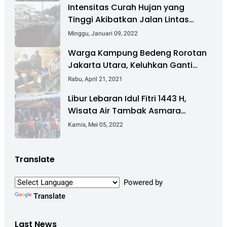
Intensitas Curah Hujan yang
Tinggi Akibatkan Jalan Lintas
Sumatera Nyaris Putus
Minggu, Januari 09, 2022
Warga Kampung Bedeng Rorotan
Jakarta Utara, Keluhkan Ganti
Rugi Pembebasan Lahan Tol
Rabu, April 21, 2021
Cibitung - Cilincing
Libur Lebaran Idul Fitri 1443 H,
Wisata Air Tambak Asmara
Kotabaru Dipadati Ribuan
Kamis, Mei 05, 2022
Pengunjung
Translate
Powered by
Translate
Last News