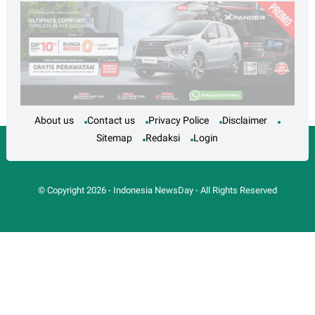
About us
Contact us
Privacy Police
Disclaimer
Sitemap
Redaksi
Login
© Copyright
2026
-
Indonesia NewsDay
- All Rights Reserved