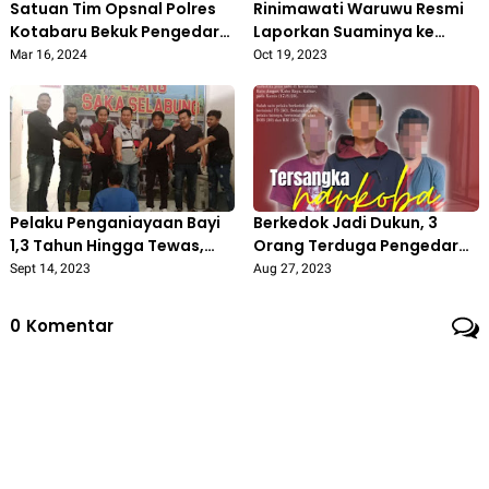
Satuan Tim Opsnal Polres
Rinimawati Waruwu Resmi
Kotabaru Bekuk Pengedar
Laporkan Suaminya ke
Narkotika Jenis Sabu
Polres Nias Selatan atas
Mar 16, 2024
Oct 19, 2023
Dugaan KDRT
Pelaku Penganiayaan Bayi
Berkedok Jadi Dukun, 3
1,3 Tahun Hingga Tewas,
Orang Terduga Pengedar
Ditangkap Polres OKU
Sabu di Tangkap Polisi
Sept 14, 2023
Aug 27, 2023
Selatan
0
Komentar