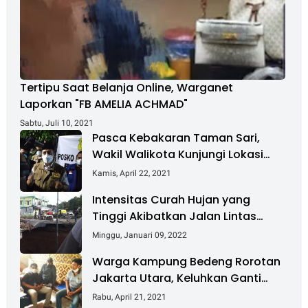
Tertipu Saat Belanja Online, Warganet
Laporkan "FB AMELIA ACHMAD"
Sabtu, Juli 10, 2021
Pasca Kebakaran Taman Sari,
Wakil Walikota Kunjungi Lokasi
Kebakaran Dan Salurkan Bantuan
Kamis, April 22, 2021
Intensitas Curah Hujan yang
Tinggi Akibatkan Jalan Lintas
Sumatera Nyaris Putus
Minggu, Januari 09, 2022
Warga Kampung Bedeng Rorotan
Jakarta Utara, Keluhkan Ganti
Rugi Pembebasan Lahan Tol
Rabu, April 21, 2021