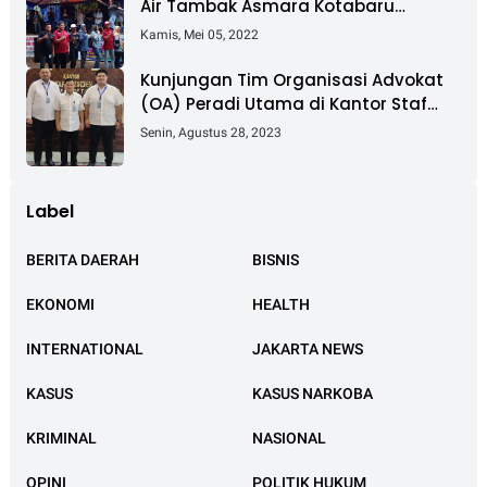
Air Tambak Asmara Kotabaru
Dipadati Ribuan Pengunjung
Kamis, Mei 05, 2022
Kunjungan Tim Organisasi Advokat
(OA) Peradi Utama di Kantor Staf
Kepresidenan RI Istana Negara
Senin, Agustus 28, 2023
Jakarta
Label
BERITA DAERAH
BISNIS
EKONOMI
HEALTH
INTERNATIONAL
JAKARTA NEWS
KASUS
KASUS NARKOBA
KRIMINAL
NASIONAL
OPINI
POLITIK HUKUM