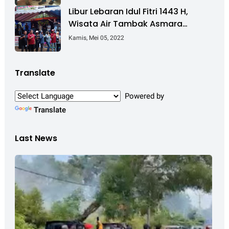
Cibitung - Cilincing
Libur Lebaran Idul Fitri 1443 H,
Wisata Air Tambak Asmara
Kotabaru Dipadati Ribuan
Kamis, Mei 05, 2022
Pengunjung
Translate
Powered by
Translate
Last News