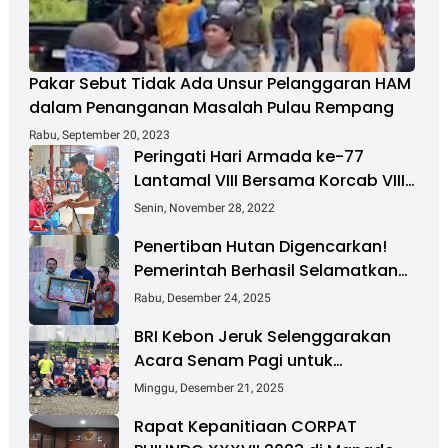
Pakar Sebut Tidak Ada Unsur Pelanggaran HAM
dalam Penanganan Masalah Pulau Rempang
Rabu, September 20, 2023
Peringati Hari Armada ke-77
Lantamal VIII Bersama Korcab VIII
DJA II Laksanakan Bakti Sosial
Senin, November 28, 2022
Penertiban Hutan Digencarkan!
Pemerintah Berhasil Selamatkan
Rp 6 T dan Kuasai Kembali 4 Juta
Rabu, Desember 24, 2025
Hektare
BRI Kebon Jeruk Selenggarakan
Acara Senam Pagi untuk
Tingkatkan Kesehatan dan
Minggu, Desember 21, 2025
Kebersamaan
Rapat Kepanitiaan CORPAT