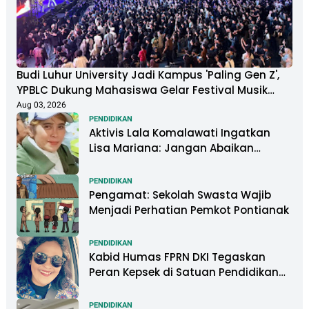
Budi Luhur University Jadi Kampus 'Paling Gen Z',
YPBLC Dukung Mahasiswa Gelar Festival Musik
Berkapasitas Ribuan Penonton
Aug 03, 2026
PENDIDIKAN
Aktivis Lala Komalawati Ingatkan
Lisa Mariana: Jangan Abaikan
Psikologis Anak di Tengah Polemik
DNA
PENDIDIKAN
Pengamat: Sekolah Swasta Wajib
Menjadi Perhatian Pemkot Pontianak
PENDIDIKAN
Kabid Humas FPRN DKI Tegaskan
Peran Kepsek di Satuan Pendidikan
Tangani Kasus Perundungan
PENDIDIKAN