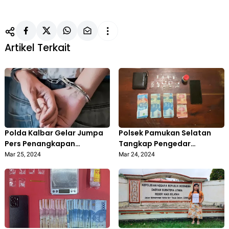
Artikel Terkait
Polda Kalbar Gelar Jumpa
Polsek Pamukan Selatan
Pers Penangkapan
Tangkap Pengedar
Pengedar Narkoba di
Narkoba Jenis Sabu
Mar 25, 2024
Mar 24, 2024
Pontianak, Barang Bukti
Sebanyak 15 Kg Sabu