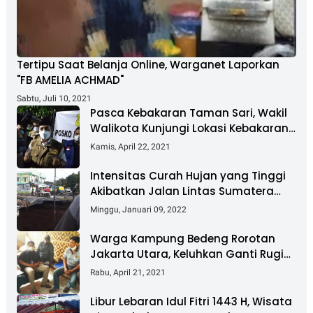
Tertipu Saat Belanja Online, Warganet Laporkan
"FB AMELIA ACHMAD"
Sabtu, Juli 10, 2021
Pasca Kebakaran Taman Sari, Wakil
Walikota Kunjungi Lokasi Kebakaran
Dan Salurkan Bantuan
Kamis, April 22, 2021
Intensitas Curah Hujan yang Tinggi
Akibatkan Jalan Lintas Sumatera
Nyaris Putus
Minggu, Januari 09, 2022
Warga Kampung Bedeng Rorotan
Jakarta Utara, Keluhkan Ganti Rugi
Pembebasan Lahan Tol Cibitung -
Rabu, April 21, 2021
Cilincing
Libur Lebaran Idul Fitri 1443 H, Wisata