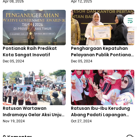
DPRD Pertanyakan Aspek
Oknum Ormas GIBAS Buat
Apr 08, 2026
Apr 12, 2025
Etika dan Pemanfaatan
Warga Duren Jaya Bekasi
Aset Daerah
Resah
Pontianak Raih Predikat
Penghargaan Kepatuhan
Kota Sangat Inovatif
Pelayanan Publik Pontianak
Tertinggi ke-27 se-
Dec 05, 2024
Dec 05, 2024
Indonesia
Ratusan Wartawan
Ratusan Ibu-Ibu Kerudung
Indramayu Gelar Aksi Unjuk
Abang Padati Lapangan
Rasa dan Boikot
Janggleng 'Nina Lanjutkan
Nov 19, 2024
Oct 27, 2024
Pemberitaan Lucky Hakim
Pimpin Indramayu'