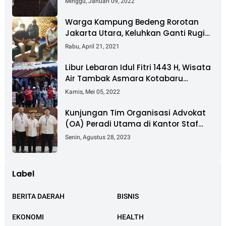
Minggu, Januari 09, 2022
Warga Kampung Bedeng Rorotan
Jakarta Utara, Keluhkan Ganti Rugi
Pembebasan Lahan Tol Cibitung -
Rabu, April 21, 2021
Cilincing
Libur Lebaran Idul Fitri 1443 H, Wisata
Air Tambak Asmara Kotabaru
Dipadati Ribuan Pengunjung
Kamis, Mei 05, 2022
Kunjungan Tim Organisasi Advokat
(OA) Peradi Utama di Kantor Staf
Kepresidenan RI Istana Negara
Senin, Agustus 28, 2023
Jakarta
Label
BERITA DAERAH
BISNIS
EKONOMI
HEALTH