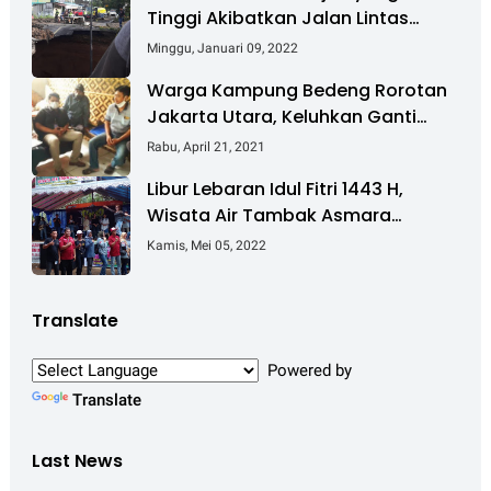
Tinggi Akibatkan Jalan Lintas
Sumatera Nyaris Putus
Minggu, Januari 09, 2022
Warga Kampung Bedeng Rorotan
Jakarta Utara, Keluhkan Ganti
Rugi Pembebasan Lahan Tol
Rabu, April 21, 2021
Cibitung - Cilincing
Libur Lebaran Idul Fitri 1443 H,
Wisata Air Tambak Asmara
Kotabaru Dipadati Ribuan
Kamis, Mei 05, 2022
Pengunjung
Translate
Powered by
Translate
Last News