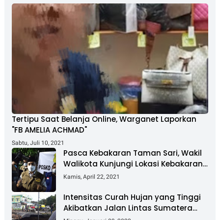
Tertipu Saat Belanja Online, Warganet Laporkan
"FB AMELIA ACHMAD"
Sabtu, Juli 10, 2021
Pasca Kebakaran Taman Sari, Wakil
Walikota Kunjungi Lokasi Kebakaran
Dan Salurkan Bantuan
Kamis, April 22, 2021
Intensitas Curah Hujan yang Tinggi
Akibatkan Jalan Lintas Sumatera
Nyaris Putus