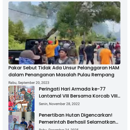
Pakar Sebut Tidak Ada Unsur Pelanggaran HAM
dalam Penanganan Masalah Pulau Rempang
Rabu, September 20, 2023
Peringati Hari Armada ke-77
Lantamal VIII Bersama Korcab VIII
DJA II Laksanakan Bakti Sosial
Senin, November 28, 2022
Penertiban Hutan Digencarkan!
Pemerintah Berhasil Selamatkan
Rp 6 T dan Kuasai Kembali 4 Juta
Rabu, Desember 24, 2025