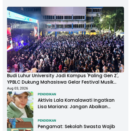
Budi Luhur University Jadi Kampus 'Paling Gen Z',
YPBLC Dukung Mahasiswa Gelar Festival Musik
Berkapasitas Ribuan Penonton
Aug 03, 2026
PENDIDIKAN
Aktivis Lala Komalawati Ingatkan
Lisa Mariana: Jangan Abaikan
Psikologis Anak di Tengah Polemik
DNA
PENDIDIKAN
Pengamat: Sekolah Swasta Wajib