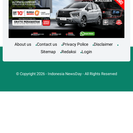
About us
Contact us
Privacy Police
Disclaimer
Sitemap
Redaksi
Login
© Copyright
2026
-
Indonesia NewsDay
- All Rights Reserved