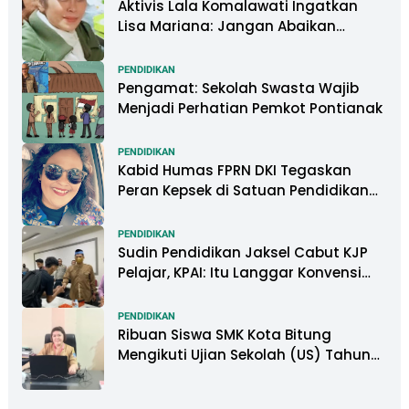
Aktivis Lala Komalawati Ingatkan
Lisa Mariana: Jangan Abaikan
Psikologis Anak di Tengah Polemik
DNA
PENDIDIKAN
Pengamat: Sekolah Swasta Wajib
Menjadi Perhatian Pemkot Pontianak
PENDIDIKAN
Kabid Humas FPRN DKI Tegaskan
Peran Kepsek di Satuan Pendidikan
Tangani Kasus Perundungan
PENDIDIKAN
Sudin Pendidikan Jaksel Cabut KJP
Pelajar, KPAI: Itu Langgar Konvensi
Hak Anak
PENDIDIKAN
Ribuan Siswa SMK Kota Bitung
Mengikuti Ujian Sekolah (US) Tahun
Ajaran 2022-2023