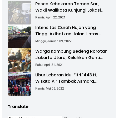
Pasca Kebakaran Taman Sari,
Wakil Walikota Kunjungi Lokasi
Kebakaran Dan Salurkan Bantuan
Kamis, April 22, 2021
Intensitas Curah Hujan yang
Tinggi Akibatkan Jalan Lintas
Sumatera Nyaris Putus
Minggu, Januari 09, 2022
Warga Kampung Bedeng Rorotan
Jakarta Utara, Keluhkan Ganti
Rugi Pembebasan Lahan Tol
Rabu, April 21, 2021
Cibitung - Cilincing
Libur Lebaran Idul Fitri 1443 H,
Wisata Air Tambak Asmara
Kotabaru Dipadati Ribuan
Kamis, Mei 05, 2022
Pengunjung
Translate