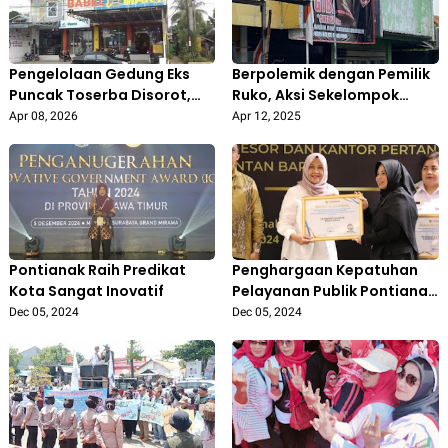
Pengelolaan Gedung Eks
Berpolemik dengan Pemilik
Puncak Toserba Disorot,
Ruko, Aksi Sekelompok
DPRD Pertanyakan Aspek
Oknum Ormas GIBAS Buat
Apr 08, 2026
Apr 12, 2025
Etika dan Pemanfaatan
Warga Duren Jaya Bekasi
Aset Daerah
Resah
Pontianak Raih Predikat
Penghargaan Kepatuhan
Kota Sangat Inovatif
Pelayanan Publik Pontianak
Tertinggi ke-27 se-
Dec 05, 2024
Dec 05, 2024
Indonesia