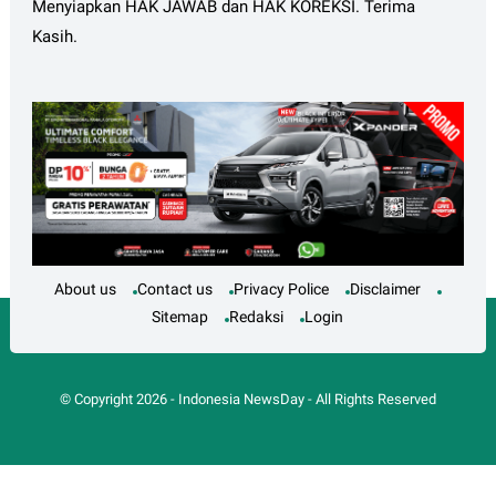
Menyiapkan HAK JAWAB dan HAK KOREKSI. Terima
Kasih.
About us
Contact us
Privacy Police
Disclaimer
Sitemap
Redaksi
Login
© Copyright
2026
-
Indonesia NewsDay
- All Rights Reserved