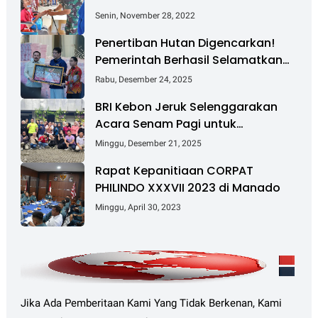
DJA II Laksanakan Bakti Sosial
Senin, November 28, 2022
Penertiban Hutan Digencarkan!
Pemerintah Berhasil Selamatkan
Rp 6 T dan Kuasai Kembali 4 Juta
Rabu, Desember 24, 2025
Hektare
BRI Kebon Jeruk Selenggarakan
Acara Senam Pagi untuk
Tingkatkan Kesehatan dan
Minggu, Desember 21, 2025
Kebersamaan
Rapat Kepanitiaan CORPAT
PHILINDO XXXVII 2023 di Manado
Minggu, April 30, 2023
Jika Ada Pemberitaan Kami Yang Tidak Berkenan, Kami