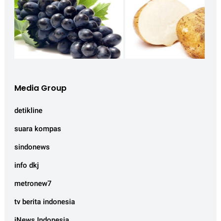
Media Group
detikline
suara kompas
sindonews
info dkj
metronew7
tv berita indonesia
iNews Indonesia