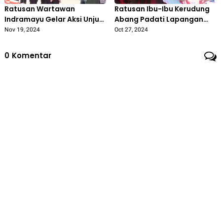
Ratusan Wartawan
Ratusan Ibu-Ibu Kerudung
Indramayu Gelar Aksi Unjuk
Abang Padati Lapangan
Rasa dan Boikot
Janggleng 'Nina Lanjutkan
Nov 19, 2024
Oct 27, 2024
Pemberitaan Lucky Hakim
Pimpin Indramayu'
0
Komentar