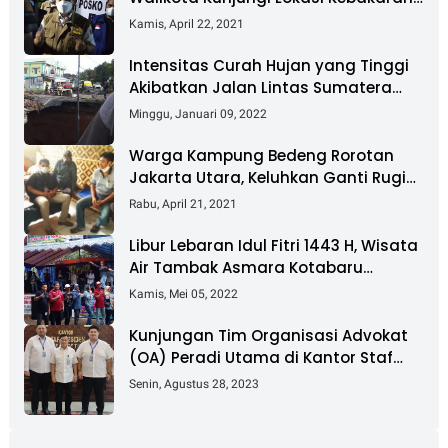
Dan Salurkan Bantuan
Kamis, April 22, 2021
Intensitas Curah Hujan yang Tinggi
Akibatkan Jalan Lintas Sumatera
Nyaris Putus
Minggu, Januari 09, 2022
Warga Kampung Bedeng Rorotan
Jakarta Utara, Keluhkan Ganti Rugi
Pembebasan Lahan Tol Cibitung -
Rabu, April 21, 2021
Cilincing
Libur Lebaran Idul Fitri 1443 H, Wisata
Air Tambak Asmara Kotabaru
Dipadati Ribuan Pengunjung
Kamis, Mei 05, 2022
Kunjungan Tim Organisasi Advokat
(OA) Peradi Utama di Kantor Staf
Kepresidenan RI Istana Negara
Senin, Agustus 28, 2023
Jakarta