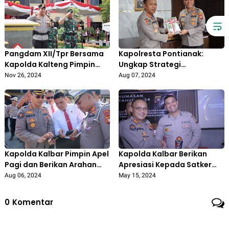
Pangdam XII/Tpr Bersama
Kapolresta Pontianak:
Kapolda Kalteng Pimpin
Ungkap Strategi
Apel Kesiapan
Penanganan Konflik Sosial,
Nov 26, 2024
Aug 07, 2024
Pengamanan Pilkada
Dalam Kunjungan Dari Tim
Serentak
(STIK) Lemdiklat Polri
Kapolda Kalbar Pimpin Apel
Kapolda Kalbar Berikan
Pagi dan Berikan Arahan
Apresiasi Kepada Satker
Khusus Kepada Seluruh
Polda dan Polres Jajaran
Aug 06, 2024
May 15, 2024
Personil Polda Kalbar
yang Telah Aktif dan
Berkinerja Baik di Bidang
0
Komentar
Kehumasan