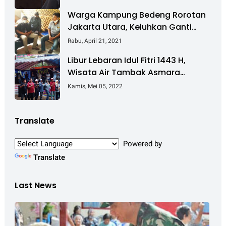
Warga Kampung Bedeng Rorotan
Jakarta Utara, Keluhkan Ganti
Rugi Pembebasan Lahan Tol
Rabu, April 21, 2021
Cibitung - Cilincing
Libur Lebaran Idul Fitri 1443 H,
Wisata Air Tambak Asmara
Kotabaru Dipadati Ribuan
Kamis, Mei 05, 2022
Pengunjung
Translate
Powered by
Translate
Last News