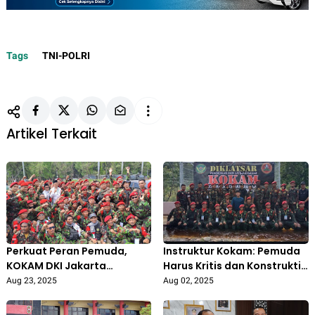
Tags
TNI-POLRI
Artikel Terkait
Perkuat Peran Pemuda,
Instruktur Kokam: Pemuda
KOKAM DKI Jakarta
Harus Kritis dan Konstruktif
Nyatakan Dukungan Penuh
dalam Bangun Bangsa
Aug 23, 2025
Aug 02, 2025
kepada Polri