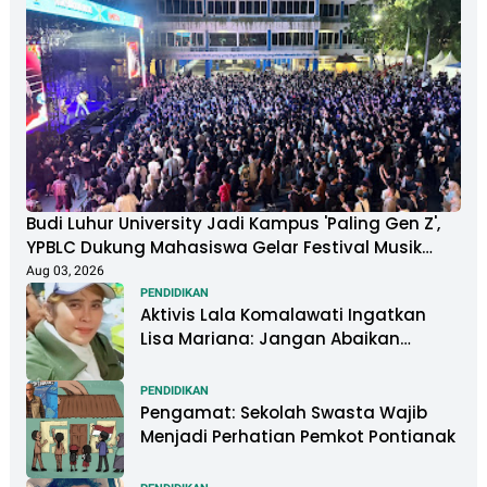
Budi Luhur University Jadi Kampus 'Paling Gen Z',
YPBLC Dukung Mahasiswa Gelar Festival Musik
Berkapasitas Ribuan Penonton
Aug 03, 2026
PENDIDIKAN
Aktivis Lala Komalawati Ingatkan
Lisa Mariana: Jangan Abaikan
Psikologis Anak di Tengah Polemik
DNA
PENDIDIKAN
Pengamat: Sekolah Swasta Wajib
Menjadi Perhatian Pemkot Pontianak