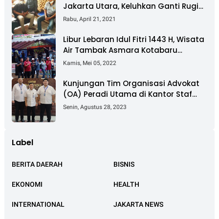
Jakarta Utara, Keluhkan Ganti Rugi
Pembebasan Lahan Tol Cibitung -
Rabu, April 21, 2021
Cilincing
Libur Lebaran Idul Fitri 1443 H, Wisata
Air Tambak Asmara Kotabaru
Dipadati Ribuan Pengunjung
Kamis, Mei 05, 2022
Kunjungan Tim Organisasi Advokat
(OA) Peradi Utama di Kantor Staf
Kepresidenan RI Istana Negara
Senin, Agustus 28, 2023
Jakarta
Label
BERITA DAERAH
BISNIS
EKONOMI
HEALTH
INTERNATIONAL
JAKARTA NEWS