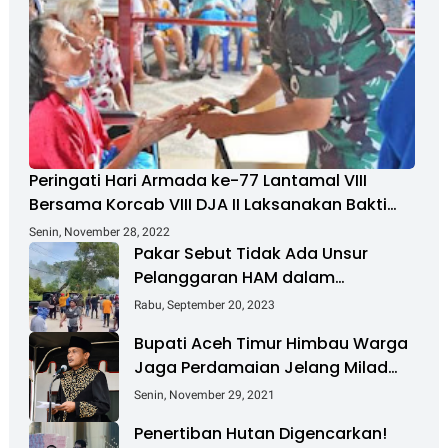
Peringati Hari Armada ke-77 Lantamal VIII
Bersama Korcab VIII DJA II Laksanakan Bakti
Sosial
Senin, November 28, 2022
Pakar Sebut Tidak Ada Unsur
Pelanggaran HAM dalam
Penanganan Masalah Pulau
Rabu, September 20, 2023
Rempang
Bupati Aceh Timur Himbau Warga
Jaga Perdamaian Jelang Milad
GAM Ke-45
Senin, November 29, 2021
Penertiban Hutan Digencarkan!