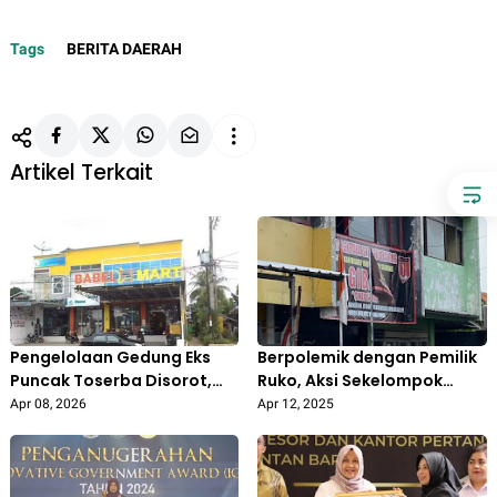
Tags
BERITA DAERAH
Artikel Terkait
Pengelolaan Gedung Eks
Berpolemik dengan Pemilik
Puncak Toserba Disorot,
Ruko, Aksi Sekelompok
DPRD Pertanyakan Aspek
Oknum Ormas GIBAS Buat
Apr 08, 2026
Apr 12, 2025
Etika dan Pemanfaatan
Warga Duren Jaya Bekasi
Aset Daerah
Resah