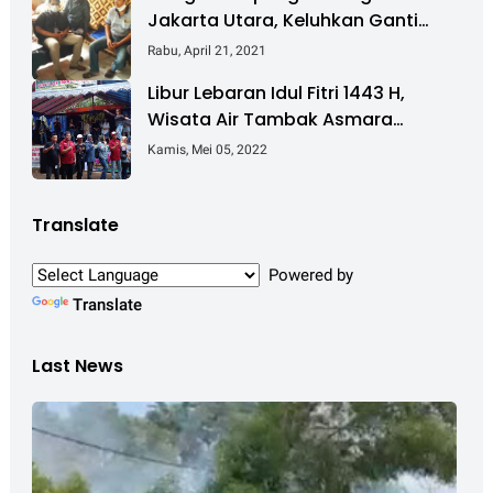
Jakarta Utara, Keluhkan Ganti
Rugi Pembebasan Lahan Tol
Rabu, April 21, 2021
Cibitung - Cilincing
Libur Lebaran Idul Fitri 1443 H,
Wisata Air Tambak Asmara
Kotabaru Dipadati Ribuan
Kamis, Mei 05, 2022
Pengunjung
Translate
Powered by
Translate
Last News