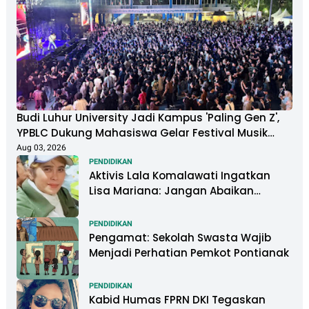
Budi Luhur University Jadi Kampus 'Paling Gen Z',
YPBLC Dukung Mahasiswa Gelar Festival Musik
Berkapasitas Ribuan Penonton
Aug 03, 2026
PENDIDIKAN
Aktivis Lala Komalawati Ingatkan
Lisa Mariana: Jangan Abaikan
Psikologis Anak di Tengah Polemik
DNA
PENDIDIKAN
Pengamat: Sekolah Swasta Wajib
Menjadi Perhatian Pemkot Pontianak
PENDIDIKAN
Kabid Humas FPRN DKI Tegaskan