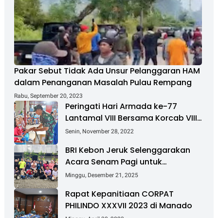
Pakar Sebut Tidak Ada Unsur Pelanggaran HAM
dalam Penanganan Masalah Pulau Rempang
Rabu, September 20, 2023
Peringati Hari Armada ke-77
Lantamal VIII Bersama Korcab VIII
DJA II Laksanakan Bakti Sosial
Senin, November 28, 2022
BRI Kebon Jeruk Selenggarakan
Acara Senam Pagi untuk
Tingkatkan Kesehatan dan
Minggu, Desember 21, 2025
Kebersamaan
Rapat Kepanitiaan CORPAT
PHILINDO XXXVII 2023 di Manado