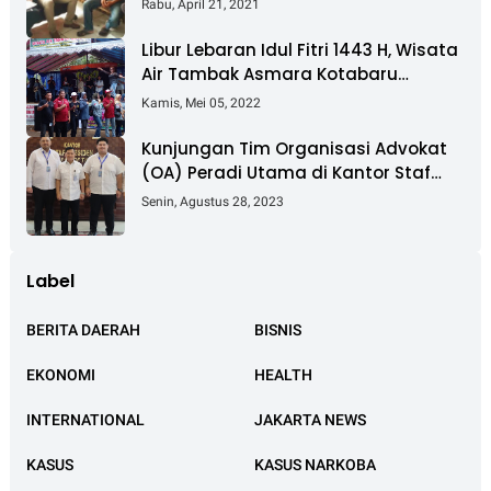
Rabu, April 21, 2021
Cilincing
Libur Lebaran Idul Fitri 1443 H, Wisata
Air Tambak Asmara Kotabaru
Dipadati Ribuan Pengunjung
Kamis, Mei 05, 2022
Kunjungan Tim Organisasi Advokat
(OA) Peradi Utama di Kantor Staf
Kepresidenan RI Istana Negara
Senin, Agustus 28, 2023
Jakarta
Label
BERITA DAERAH
BISNIS
EKONOMI
HEALTH
INTERNATIONAL
JAKARTA NEWS
KASUS
KASUS NARKOBA