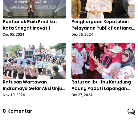
Pontianak Raih Predikat
Penghargaan Kepatuhan
Kota Sangat Inovatif
Pelayanan Publik Pontianak
Tertinggi ke-27 se-
Dec 05, 2024
Dec 05, 2024
Indonesia
Ratusan Wartawan
Ratusan Ibu-Ibu Kerudung
Indramayu Gelar Aksi Unjuk
Abang Padati Lapangan
Rasa dan Boikot
Janggleng 'Nina Lanjutkan
Nov 19, 2024
Oct 27, 2024
Pemberitaan Lucky Hakim
Pimpin Indramayu'
0
Komentar