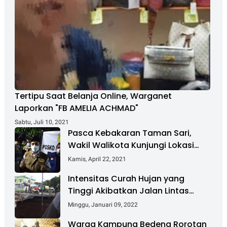
Tertipu Saat Belanja Online, Warganet
Laporkan "FB AMELIA ACHMAD"
Sabtu, Juli 10, 2021
Pasca Kebakaran Taman Sari,
Wakil Walikota Kunjungi Lokasi
Kebakaran Dan Salurkan Bantuan
Kamis, April 22, 2021
Intensitas Curah Hujan yang
Tinggi Akibatkan Jalan Lintas
Sumatera Nyaris Putus
Minggu, Januari 09, 2022
Warga Kampung Bedeng Rorotan