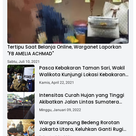
Tertipu Saat Belanja Online, Warganet Laporkan
"FB AMELIA ACHMAD"
Sabtu, Juli 10, 2021
Pasca Kebakaran Taman Sari, Wakil
Walikota Kunjungi Lokasi Kebakaran
Dan Salurkan Bantuan
Kamis, April 22, 2021
Intensitas Curah Hujan yang Tinggi
Akibatkan Jalan Lintas Sumatera
Nyaris Putus
Minggu, Januari 09, 2022
Warga Kampung Bedeng Rorotan
Jakarta Utara, Keluhkan Ganti Rugi
Pembebasan Lahan Tol Cibitung -