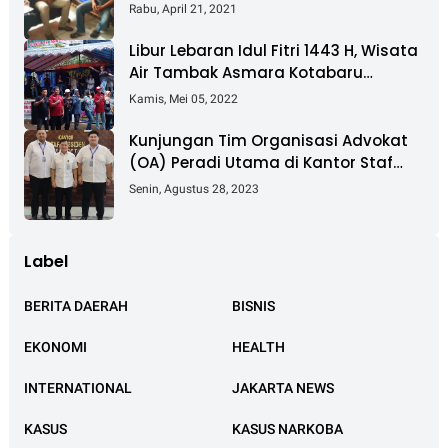
Pembebasan Lahan Tol Cibitung -
Rabu, April 21, 2021
Cilincing
Libur Lebaran Idul Fitri 1443 H, Wisata
Air Tambak Asmara Kotabaru
Dipadati Ribuan Pengunjung
Kamis, Mei 05, 2022
Kunjungan Tim Organisasi Advokat
(OA) Peradi Utama di Kantor Staf
Kepresidenan RI Istana Negara
Senin, Agustus 28, 2023
Jakarta
Label
BERITA DAERAH
BISNIS
EKONOMI
HEALTH
INTERNATIONAL
JAKARTA NEWS
KASUS
KASUS NARKOBA