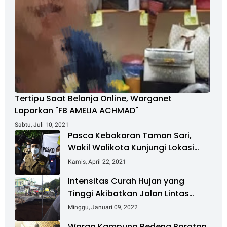
Tertipu Saat Belanja Online, Warganet
Laporkan "FB AMELIA ACHMAD"
Sabtu, Juli 10, 2021
Pasca Kebakaran Taman Sari,
Wakil Walikota Kunjungi Lokasi
Kebakaran Dan Salurkan Bantuan
Kamis, April 22, 2021
Intensitas Curah Hujan yang
Tinggi Akibatkan Jalan Lintas
Sumatera Nyaris Putus
Minggu, Januari 09, 2022
Warga Kampung Bedeng Rorotan