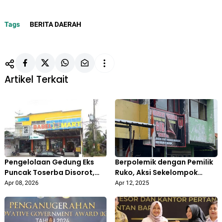
Tags
BERITA DAERAH
Artikel Terkait
Pengelolaan Gedung Eks
Berpolemik dengan Pemilik
Puncak Toserba Disorot,
Ruko, Aksi Sekelompok
DPRD Pertanyakan Aspek
Oknum Ormas GIBAS Buat
Apr 08, 2026
Apr 12, 2025
Etika dan Pemanfaatan
Warga Duren Jaya Bekasi
Aset Daerah
Resah