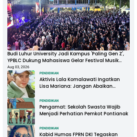
Budi Luhur University Jadi Kampus 'Paling Gen Z',
YPBLC Dukung Mahasiswa Gelar Festival Musik
Berkapasitas Ribuan Penonton
Aug 03, 2026
PENDIDIKAN
Aktivis Lala Komalawati Ingatkan
Lisa Mariana: Jangan Abaikan
Psikologis Anak di Tengah Polemik
DNA
PENDIDIKAN
Pengamat: Sekolah Swasta Wajib
Menjadi Perhatian Pemkot Pontianak
PENDIDIKAN
Kabid Humas FPRN DKI Tegaskan