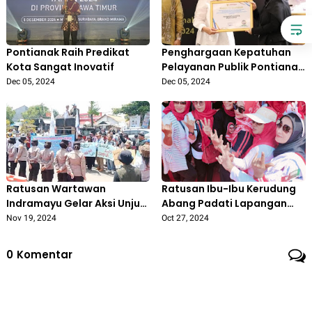
Pontianak Raih Predikat
Penghargaan Kepatuhan
Kota Sangat Inovatif
Pelayanan Publik Pontianak
Tertinggi ke-27 se-
Dec 05, 2024
Dec 05, 2024
Indonesia
Ratusan Wartawan
Ratusan Ibu-Ibu Kerudung
Indramayu Gelar Aksi Unjuk
Abang Padati Lapangan
Rasa dan Boikot
Janggleng 'Nina Lanjutkan
Nov 19, 2024
Oct 27, 2024
Pemberitaan Lucky Hakim
Pimpin Indramayu'
0
Komentar