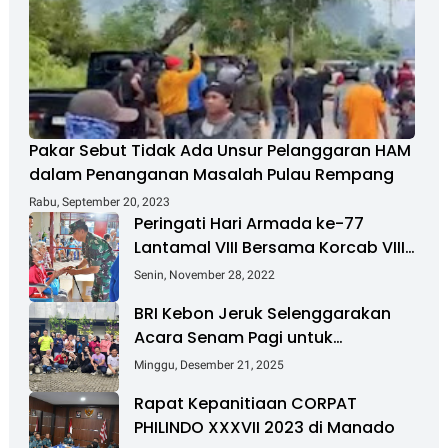
Pakar Sebut Tidak Ada Unsur Pelanggaran HAM
dalam Penanganan Masalah Pulau Rempang
Rabu, September 20, 2023
Peringati Hari Armada ke-77
Lantamal VIII Bersama Korcab VIII
DJA II Laksanakan Bakti Sosial
Senin, November 28, 2022
BRI Kebon Jeruk Selenggarakan
Acara Senam Pagi untuk
Tingkatkan Kesehatan dan
Minggu, Desember 21, 2025
Kebersamaan
Rapat Kepanitiaan CORPAT
PHILINDO XXXVII 2023 di Manado