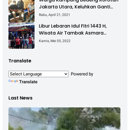
Jakarta Utara, Keluhkan Ganti
Rugi Pembebasan Lahan Tol
Rabu, April 21, 2021
Cibitung - Cilincing
Libur Lebaran Idul Fitri 1443 H,
Wisata Air Tambak Asmara
Kotabaru Dipadati Ribuan
Kamis, Mei 05, 2022
Pengunjung
Translate
Powered by
Translate
Last News