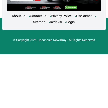
About us
Contact us
Privacy Police
Disclaimer
Sitemap
Redaksi
Login
© Copyright
2026
-
Indonesia NewsDay
- All Rights Reserved