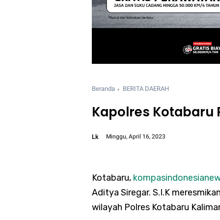
Beranda
BERITA DAERAH
Kapolres Kotabaru 
Lk
Minggu, April 16, 2023
Font size:
12px
Kotabaru,
kompasindonesiane
Aditya Siregar. S.I.K meresmika
wilayah Polres Kotabaru Kalima