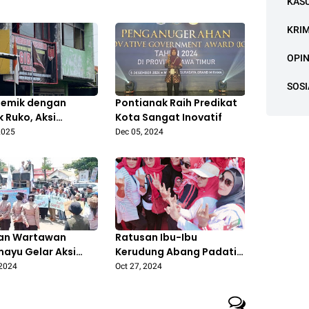
KAS
KRI
OPIN
SOSI
lemik dengan
Pontianak Raih Predikat
k Ruko, Aksi
Kota Sangat Inovatif
ompok Oknum
2025
Dec 05, 2024
 GIBAS Buat Warga
 Jaya Bekasi Resah
an Wartawan
Ratusan Ibu-Ibu
mayu Gelar Aksi
Kerudung Abang Padati
Rasa dan Boikot
Lapangan Janggleng
 2024
Oct 27, 2024
ritaan Lucky
'Nina Lanjutkan Pimpin
Indramayu'