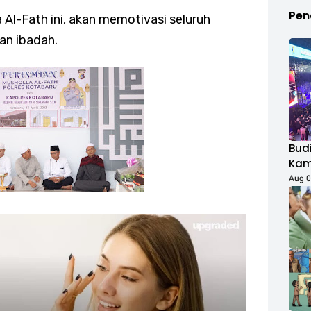
Pen
Al-Fath ini, akan memotivasi seluruh
an ibadah.
Budi
Kamp
Duk
Aug 0
Fest
Rib