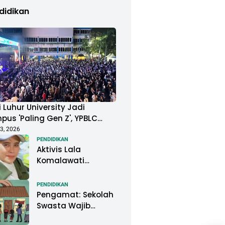
didikan
 Luhur University Jadi
us 'Paling Gen Z', YPBLC
ung Mahasiswa Gelar
3, 2026
ival Musik Berkapasitas
PENDIDIKAN
Aktivis Lala
uan Penonton
Komalawati
Ingatkan Lisa
Mariana: Jangan
PENDIDIKAN
Abaikan Psikologis
Pengamat: Sekolah
Anak di Tengah
Swasta Wajib
Polemik DNA
Menjadi Perhatian