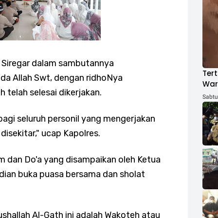
a Siregar dalam sambutannya
Tert
da Allah Swt, dengan ridhoNya
War
telah selesai dikerjakan.
ACH
Sabtu,
gi seluruh personil yang mengerjakan
isekitar," ucap Kapolres.
m dan Do'a yang disampaikan oleh Ketua
dian buka puasa bersama dan sholat
shallah Al-Gath ini adalah Wakoteh atau