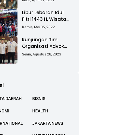
Rabu, April 21, 2021
Keluhkan Ganti Rugi
Pembebasan Lahan
Libur Lebaran Idul
Tol Cibitung -
Fitri 1443 H, Wisata
Cilincing
Air Tambak Asmara
Kamis, Mei 05, 2022
Kotabaru Dipadati
Ribuan Pengunjung
Kunjungan Tim
Organisasi Advokat
(OA) Peradi Utama
Senin, Agustus 28, 2023
di Kantor Staf
Kepresidenan RI
Istana Negara
Jakarta
el
TA DAERAH
BISNIS
NOMI
HEALTH
ERNATIONAL
JAKARTA NEWS