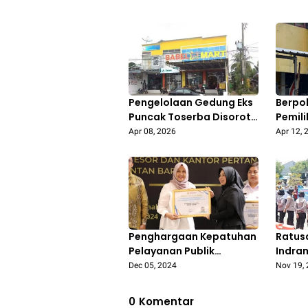
Pengelolaan Gedung Eks
Berpo
Puncak Toserba Disorot,
Pemili
DPRD Pertanyakan Aspek
Sekel
Apr 08, 2026
Apr 12, 
Etika dan Pemanfaatan
Ormas
Aset Daerah
Duren
Penghargaan Kepatuhan
Ratus
Pelayanan Publik
Indra
Pontianak Tertinggi ke-
Unjuk 
Dec 05, 2024
Nov 19,
27 se-Indonesia
Pembe
Hakim
0
Komentar