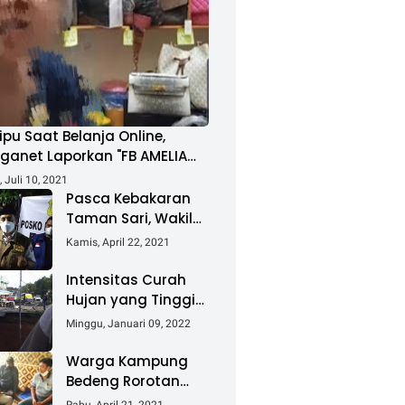
ipu Saat Belanja Online,
ganet Laporkan "FB AMELIA
MAD"
 Juli 10, 2021
Pasca Kebakaran
Taman Sari, Wakil
Walikota Kunjungi
Kamis, April 22, 2021
Lokasi Kebakaran
Dan Salurkan
Intensitas Curah
Bantuan
Hujan yang Tinggi
Akibatkan Jalan
Minggu, Januari 09, 2022
Lintas Sumatera
Nyaris Putus
Warga Kampung
Bedeng Rorotan
Jakarta Utara,