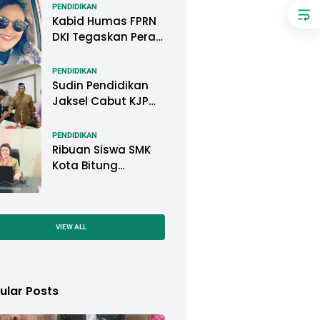
Pemkot Pontianak
PENDIDIKAN
Kabid Humas FPRN
DKI Tegaskan Peran
Kepsek di Satuan
Pendidikan Tangani
PENDIDIKAN
Kasus
Sudin Pendidikan
Perundungan
Jaksel Cabut KJP
Pelajar, KPAI: Itu
Langgar Konvensi
PENDIDIKAN
Hak Anak
Ribuan Siswa SMK
Kota Bitung
Mengikuti Ujian
Sekolah (US) Tahun
Ajaran 2022-2023
VIEW ALL
ular Posts