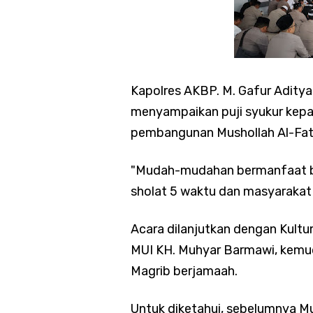
Kapolres AKBP. M. Gafur Adity
menyampaikan puji syukur kepa
p
embangunan Mushollah Al-Fath 
"Mudah-mudahan bermanfaat ba
sholat 5 waktu dan masyarakat d
Acara dilanjutkan dengan Kultu
MUI KH. Muhyar Barmawi, kemu
Magrib berjamaah.
Untuk diketahui, sebelumnya Mu