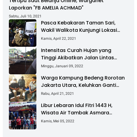
Tertipu Saat Belanja Online, Warganet
Laporkan "FB AMELIA ACHMAD"
Sabtu, Juli 10, 2021
Pasca Kebakaran Taman Sari,
Wakil Walikota Kunjungi Lokasi
Kebakaran Dan Salurkan Bantuan
Kamis, April 22, 2021
Intensitas Curah Hujan yang
Tinggi Akibatkan Jalan Lintas
Sumatera Nyaris Putus
Minggu, Januari 09, 2022
Warga Kampung Bedeng Rorotan
Jakarta Utara, Keluhkan Ganti
Rugi Pembebasan Lahan Tol
Rabu, April 21, 2021
Cibitung - Cilincing
Libur Lebaran Idul Fitri 1443 H,
Wisata Air Tambak Asmara
Kotabaru Dipadati Ribuan
Kamis, Mei 05, 2022
Pengunjung