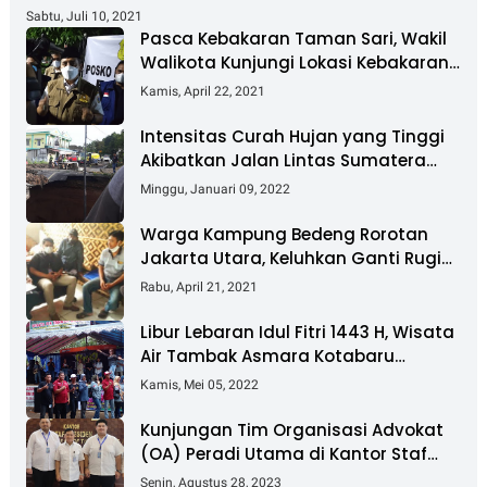
Sabtu, Juli 10, 2021
Pasca Kebakaran Taman Sari, Wakil
Walikota Kunjungi Lokasi Kebakaran
Dan Salurkan Bantuan
Kamis, April 22, 2021
Intensitas Curah Hujan yang Tinggi
Akibatkan Jalan Lintas Sumatera
Nyaris Putus
Minggu, Januari 09, 2022
Warga Kampung Bedeng Rorotan
Jakarta Utara, Keluhkan Ganti Rugi
Pembebasan Lahan Tol Cibitung -
Rabu, April 21, 2021
Cilincing
Libur Lebaran Idul Fitri 1443 H, Wisata
Air Tambak Asmara Kotabaru
Dipadati Ribuan Pengunjung
Kamis, Mei 05, 2022
Kunjungan Tim Organisasi Advokat
(OA) Peradi Utama di Kantor Staf
Kepresidenan RI Istana Negara
Senin, Agustus 28, 2023