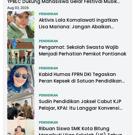
YPBLC Dukung Mahasiswa Gelar Festival Musik
Berkapasitas Ribuan Penonton
Aug 03, 2026
PENDIDIKAN
Aktivis Lala Komalawati Ingatkan
Lisa Mariana: Jangan Abaikan
Psikologis Anak di Tengah Polemik
DNA
PENDIDIKAN
Pengamat: Sekolah Swasta Wajib
Menjadi Perhatian Pemkot Pontianak
PENDIDIKAN
Kabid Humas FPRN DKI Tegaskan
Peran Kepsek di Satuan Pendidikan
Tangani Kasus Perundungan
PENDIDIKAN
Sudin Pendidikan Jaksel Cabut KJP
Pelajar, KPAI: Itu Langgar Konvensi
Hak Anak
PENDIDIKAN
Ribuan Siswa SMK Kota Bitung