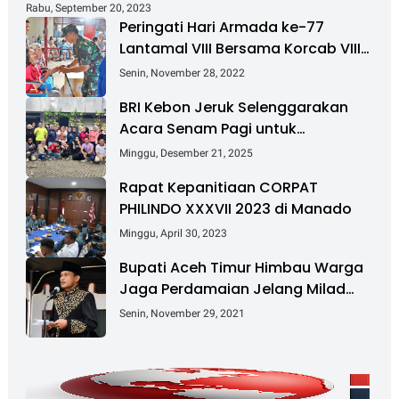
Rabu, September 20, 2023
Peringati Hari Armada ke-77
Lantamal VIII Bersama Korcab VIII
DJA II Laksanakan Bakti Sosial
Senin, November 28, 2022
BRI Kebon Jeruk Selenggarakan
Acara Senam Pagi untuk
Tingkatkan Kesehatan dan
Minggu, Desember 21, 2025
Kebersamaan
Rapat Kepanitiaan CORPAT
PHILINDO XXXVII 2023 di Manado
Minggu, April 30, 2023
Bupati Aceh Timur Himbau Warga
Jaga Perdamaian Jelang Milad
GAM Ke-45
Senin, November 29, 2021