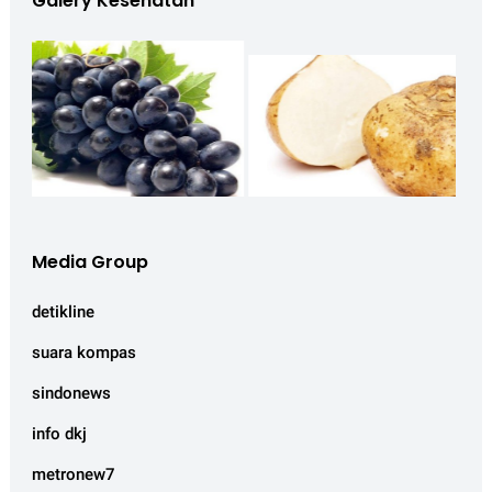
Galery Kesehatan
Media Group
detikline
suara kompas
sindonews
info dkj
metronew7