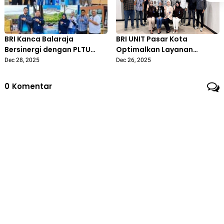
BRI Kanca Balaraja
BRI UNIT Pasar Kota
Bersinergi dengan PLTU
Optimalkan Layanan
Lontar Gelar Jalan Sehat
Transaksi Harian dengan
Dec 28, 2025
Dec 26, 2025
Peringati Hari Listrik
Semangat BRILiaN Ways
Nasional
0
Komentar