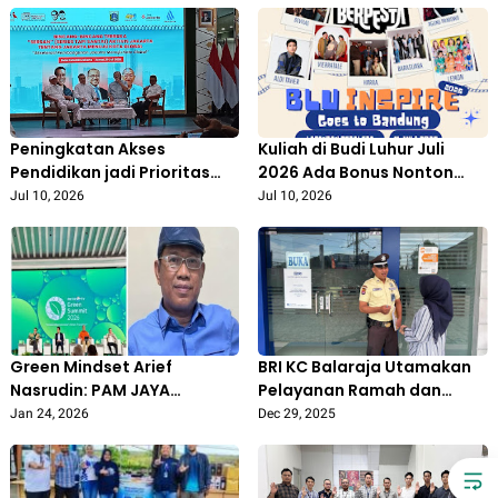
Peningkatan Akses
Kuliah di Budi Luhur Juli
Pendidikan jadi Prioritas
2026 Ada Bonus Nonton
Pembangunan Jakarta
Vierratale, Tiket dan
Jul 10, 2026
Jul 10, 2026
Sebagai Kota Global
Transportasi Gratis!
Green Mindset Arief
BRI KC Balaraja Utamakan
Nasrudin: PAM JAYA
Pelayanan Ramah dan
Andalkan Jatiluhur dan 13
Informatif demi
Jan 24, 2026
Dec 29, 2025
Sungai, Tanpa Eksploitasi
Kenyamanan Nasabah
Air Tanah