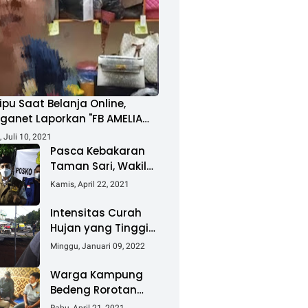
ipu Saat Belanja Online,
ganet Laporkan "FB AMELIA
MAD"
 Juli 10, 2021
Pasca Kebakaran
Taman Sari, Wakil
Walikota Kunjungi
Kamis, April 22, 2021
Lokasi Kebakaran
Dan Salurkan
Intensitas Curah
Bantuan
Hujan yang Tinggi
Akibatkan Jalan
Minggu, Januari 09, 2022
Lintas Sumatera
Nyaris Putus
Warga Kampung
Bedeng Rorotan
Jakarta Utara,