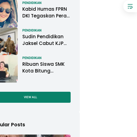
Pemkot Pontianak
PENDIDIKAN
Kabid Humas FPRN
DKI Tegaskan Peran
Kepsek di Satuan
Pendidikan Tangani
PENDIDIKAN
Kasus
Sudin Pendidikan
Perundungan
Jaksel Cabut KJP
Pelajar, KPAI: Itu
Langgar Konvensi
PENDIDIKAN
Hak Anak
Ribuan Siswa SMK
Kota Bitung
Mengikuti Ujian
Sekolah (US) Tahun
Ajaran 2022-2023
VIEW ALL
ular Posts