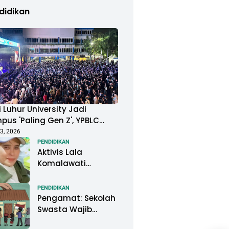
didikan
 Luhur University Jadi
us 'Paling Gen Z', YPBLC
ung Mahasiswa Gelar
3, 2026
ival Musik Berkapasitas
PENDIDIKAN
Aktivis Lala
uan Penonton
Komalawati
Ingatkan Lisa
Mariana: Jangan
PENDIDIKAN
Abaikan Psikologis
Pengamat: Sekolah
Anak di Tengah
Swasta Wajib
Polemik DNA
Menjadi Perhatian