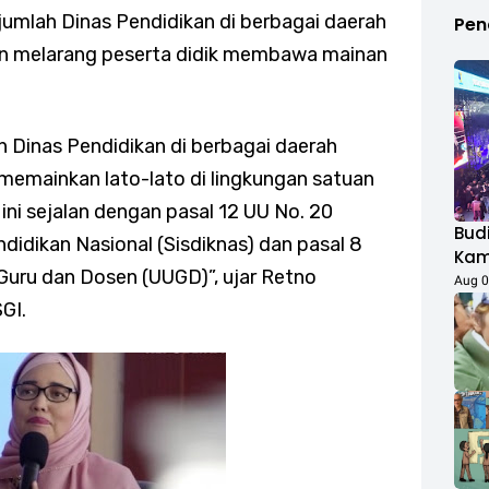
umlah Dinas Pendidikan di berbagai daerah
Pen
an melarang peserta didik membawa mainan
h Dinas Pendidikan di berbagai daerah
emainkan lato-lato di lingkungan satuan
ini sejalan dengan pasal 12 UU No. 20
Budi
idikan Nasional (Sisdiknas) dan pasal 8
Kamp
Guru dan Dosen (UUGD)”, ujar Retno
Duk
Aug 0
Fest
SGI.
Rib