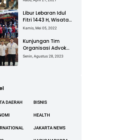
Rabu, April 21, 2021
Keluhkan Ganti Rugi
Pembebasan Lahan
Libur Lebaran Idul
Tol Cibitung -
Fitri 1443 H, Wisata
Cilincing
Air Tambak Asmara
Kamis, Mei 05, 2022
Kotabaru Dipadati
Ribuan Pengunjung
Kunjungan Tim
Organisasi Advokat
(OA) Peradi Utama
Senin, Agustus 28, 2023
di Kantor Staf
Kepresidenan RI
Istana Negara
Jakarta
el
TA DAERAH
BISNIS
NOMI
HEALTH
ERNATIONAL
JAKARTA NEWS