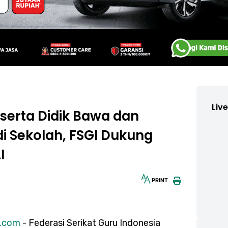
Liv
serta Didik Bawa dan
i Sekolah, FSGI Dukung
I
PRINT
30px
s.com
- Federasi Serikat Guru Indonesia