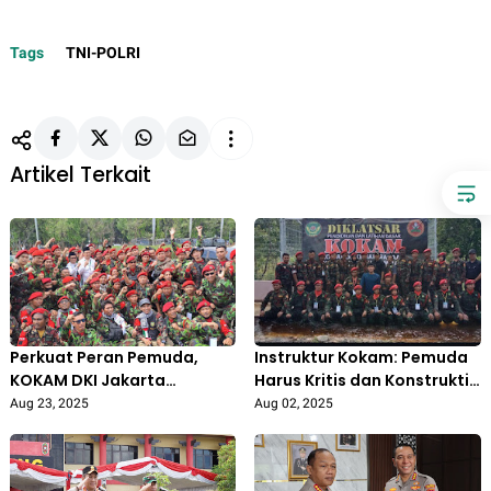
Tags
TNI-POLRI
Artikel Terkait
Perkuat Peran Pemuda,
Instruktur Kokam: Pemuda
KOKAM DKI Jakarta
Harus Kritis dan Konstruktif
Nyatakan Dukungan Penuh
dalam Bangun Bangsa
Aug 23, 2025
Aug 02, 2025
kepada Polri