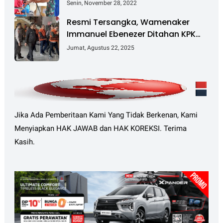
DJA II Laksanakan Bakti Sosial
Senin, November 28, 2022
Resmi Tersangka, Wamenaker
Immanuel Ebenezer Ditahan KPK
dalam Kasus Pemerasan
Jumat, Agustus 22, 2025
Sertifikasi K3
Jika Ada Pemberitaan Kami Yang Tidak Berkenan, Kami
Menyiapkan HAK JAWAB dan HAK KOREKSI. Terima
Kasih.