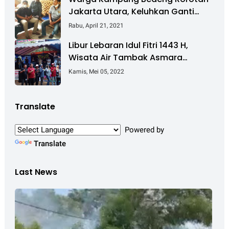
Jakarta Utara, Keluhkan Ganti
Rugi Pembebasan Lahan Tol
Rabu, April 21, 2021
Cibitung - Cilincing
Libur Lebaran Idul Fitri 1443 H,
Wisata Air Tambak Asmara
Kotabaru Dipadati Ribuan
Kamis, Mei 05, 2022
Pengunjung
Translate
Powered by
Translate
Last News