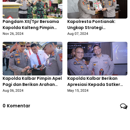
Pangdam XII/Tpr Bersama
Kapolresta Pontianak:
Kapolda Kalteng Pimpin
Ungkap Strategi
Apel Kesiapan
Penanganan Konflik Sosial,
Nov 26, 2024
Aug 07, 2024
Pengamanan Pilkada
Dalam Kunjungan Dari Tim
Serentak
(STIK) Lemdiklat Polri
Kapolda Kalbar Pimpin Apel
Kapolda Kalbar Berikan
Pagi dan Berikan Arahan
Apresiasi Kepada Satker
Khusus Kepada Seluruh
Polda dan Polres Jajaran
Aug 06, 2024
May 15, 2024
Personil Polda Kalbar
yang Telah Aktif dan
Berkinerja Baik di Bidang
0
Komentar
Kehumasan