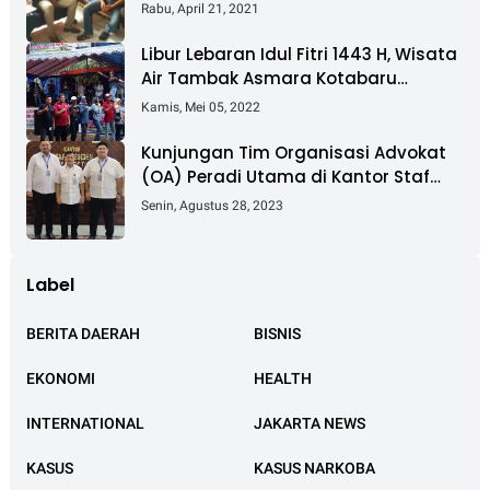
Pembebasan Lahan Tol Cibitung -
Rabu, April 21, 2021
Cilincing
Libur Lebaran Idul Fitri 1443 H, Wisata
Air Tambak Asmara Kotabaru
Dipadati Ribuan Pengunjung
Kamis, Mei 05, 2022
Kunjungan Tim Organisasi Advokat
(OA) Peradi Utama di Kantor Staf
Kepresidenan RI Istana Negara
Senin, Agustus 28, 2023
Jakarta
Label
BERITA DAERAH
BISNIS
EKONOMI
HEALTH
INTERNATIONAL
JAKARTA NEWS
KASUS
KASUS NARKOBA