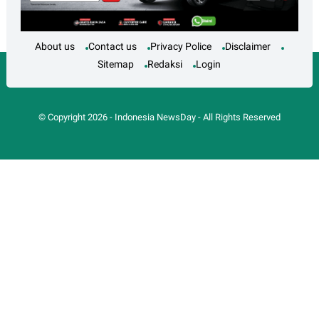
About us
Contact us
Privacy Police
Disclaimer
Sitemap
Redaksi
Login
© Copyright
2026
-
Indonesia NewsDay
- All Rights Reserved