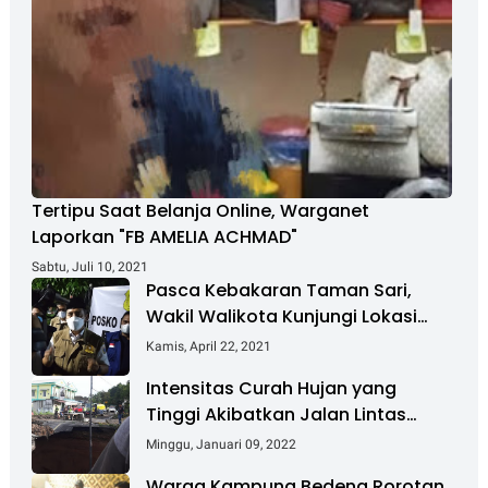
Tertipu Saat Belanja Online, Warganet
Laporkan "FB AMELIA ACHMAD"
Sabtu, Juli 10, 2021
Pasca Kebakaran Taman Sari,
Wakil Walikota Kunjungi Lokasi
Kebakaran Dan Salurkan Bantuan
Kamis, April 22, 2021
Intensitas Curah Hujan yang
Tinggi Akibatkan Jalan Lintas
Sumatera Nyaris Putus
Minggu, Januari 09, 2022
Warga Kampung Bedeng Rorotan