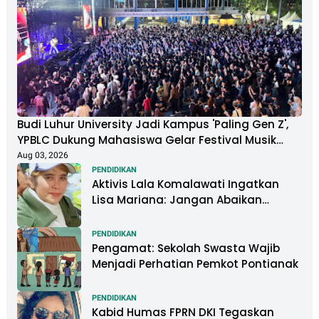
Budi Luhur University Jadi Kampus 'Paling Gen Z',
YPBLC Dukung Mahasiswa Gelar Festival Musik
Berkapasitas Ribuan Penonton
Aug 03, 2026
PENDIDIKAN
Aktivis Lala Komalawati Ingatkan
Lisa Mariana: Jangan Abaikan
Psikologis Anak di Tengah Polemik
DNA
PENDIDIKAN
Pengamat: Sekolah Swasta Wajib
Menjadi Perhatian Pemkot Pontianak
PENDIDIKAN
Kabid Humas FPRN DKI Tegaskan