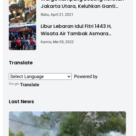
Jakarta Utara, Keluhkan Ganti
Rugi Pembebasan Lahan Tol
Rabu, April 21, 2021
Cibitung - Cilincing
Libur Lebaran Idul Fitri 1443 H,
Wisata Air Tambak Asmara
Kotabaru Dipadati Ribuan
Kamis, Mei 05, 2022
Pengunjung
Translate
Powered by
Translate
Last News