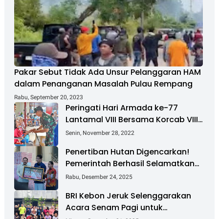
Pakar Sebut Tidak Ada Unsur Pelanggaran HAM
dalam Penanganan Masalah Pulau Rempang
Rabu, September 20, 2023
Peringati Hari Armada ke-77
Lantamal VIII Bersama Korcab VIII
DJA II Laksanakan Bakti Sosial
Senin, November 28, 2022
Penertiban Hutan Digencarkan!
Pemerintah Berhasil Selamatkan
Rp 6 T dan Kuasai Kembali 4 Juta
Rabu, Desember 24, 2025
Hektare
BRI Kebon Jeruk Selenggarakan
Acara Senam Pagi untuk