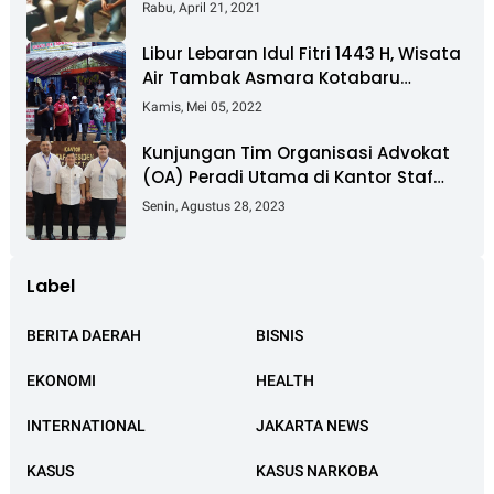
Pembebasan Lahan Tol Cibitung -
Rabu, April 21, 2021
Cilincing
Libur Lebaran Idul Fitri 1443 H, Wisata
Air Tambak Asmara Kotabaru
Dipadati Ribuan Pengunjung
Kamis, Mei 05, 2022
Kunjungan Tim Organisasi Advokat
(OA) Peradi Utama di Kantor Staf
Kepresidenan RI Istana Negara
Senin, Agustus 28, 2023
Jakarta
Label
BERITA DAERAH
BISNIS
EKONOMI
HEALTH
INTERNATIONAL
JAKARTA NEWS
KASUS
KASUS NARKOBA