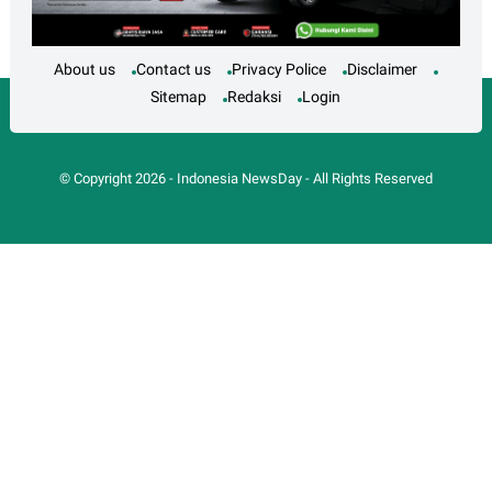
About us
Contact us
Privacy Police
Disclaimer
Sitemap
Redaksi
Login
© Copyright
2026
-
Indonesia NewsDay
- All Rights Reserved