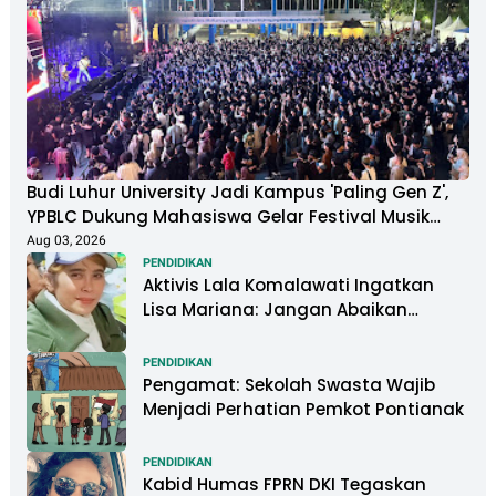
Budi Luhur University Jadi Kampus 'Paling Gen Z',
YPBLC Dukung Mahasiswa Gelar Festival Musik
Berkapasitas Ribuan Penonton
Aug 03, 2026
PENDIDIKAN
Aktivis Lala Komalawati Ingatkan
Lisa Mariana: Jangan Abaikan
Psikologis Anak di Tengah Polemik
DNA
PENDIDIKAN
Pengamat: Sekolah Swasta Wajib
Menjadi Perhatian Pemkot Pontianak
PENDIDIKAN
Kabid Humas FPRN DKI Tegaskan