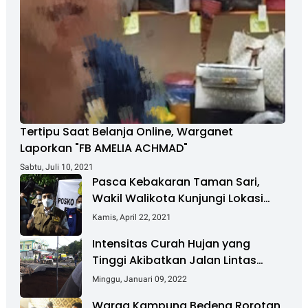
Tertipu Saat Belanja Online, Warganet
Laporkan "FB AMELIA ACHMAD"
Sabtu, Juli 10, 2021
Pasca Kebakaran Taman Sari,
Wakil Walikota Kunjungi Lokasi
Kebakaran Dan Salurkan Bantuan
Kamis, April 22, 2021
Intensitas Curah Hujan yang
Tinggi Akibatkan Jalan Lintas
Sumatera Nyaris Putus
Minggu, Januari 09, 2022
Warga Kampung Bedeng Rorotan