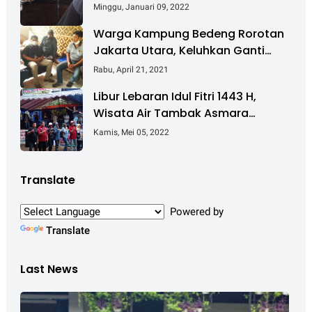
Sumatera Nyaris Putus
Minggu, Januari 09, 2022
Warga Kampung Bedeng Rorotan
Jakarta Utara, Keluhkan Ganti
Rugi Pembebasan Lahan Tol
Rabu, April 21, 2021
Cibitung - Cilincing
Libur Lebaran Idul Fitri 1443 H,
Wisata Air Tambak Asmara
Kotabaru Dipadati Ribuan
Kamis, Mei 05, 2022
Pengunjung
Translate
Powered by
Translate
Last News