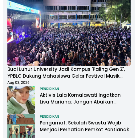
Budi Luhur University Jadi Kampus 'Paling Gen Z',
YPBLC Dukung Mahasiswa Gelar Festival Musik
Berkapasitas Ribuan Penonton
Aug 03, 2026
PENDIDIKAN
Aktivis Lala Komalawati Ingatkan
Lisa Mariana: Jangan Abaikan
Psikologis Anak di Tengah Polemik
DNA
PENDIDIKAN
Pengamat: Sekolah Swasta Wajib
Menjadi Perhatian Pemkot Pontianak