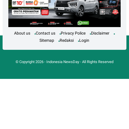
About us
Contact us
Privacy Police
Disclaimer
Sitemap
Redaksi
Login
© Copyright
2026
-
Indonesia NewsDay
- All Rights Reserved