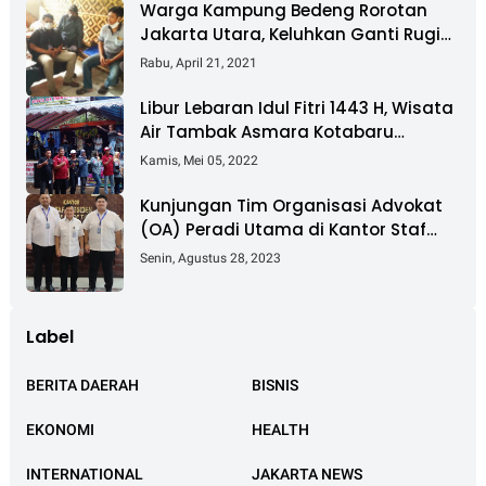
Warga Kampung Bedeng Rorotan
Jakarta Utara, Keluhkan Ganti Rugi
Pembebasan Lahan Tol Cibitung -
Rabu, April 21, 2021
Cilincing
Libur Lebaran Idul Fitri 1443 H, Wisata
Air Tambak Asmara Kotabaru
Dipadati Ribuan Pengunjung
Kamis, Mei 05, 2022
Kunjungan Tim Organisasi Advokat
(OA) Peradi Utama di Kantor Staf
Kepresidenan RI Istana Negara
Senin, Agustus 28, 2023
Jakarta
Label
BERITA DAERAH
BISNIS
EKONOMI
HEALTH
INTERNATIONAL
JAKARTA NEWS