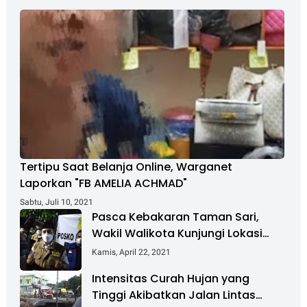
Tertipu Saat Belanja Online, Warganet
Laporkan "FB AMELIA ACHMAD"
Sabtu, Juli 10, 2021
Pasca Kebakaran Taman Sari,
Wakil Walikota Kunjungi Lokasi
Kebakaran Dan Salurkan Bantuan
Kamis, April 22, 2021
Intensitas Curah Hujan yang
Tinggi Akibatkan Jalan Lintas