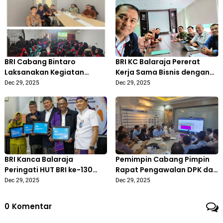
BRI Cabang Bintaro
BRI KC Balaraja Pererat
Laksanakan Kegiatan
Kerja Sama Bisnis dengan
Akuisisi di PT Mitra Kreasi
Lion Group
Dec 29, 2025
Dec 29, 2025
Bersama untuk Perluas
Kerja Sama Bisnis
BRI Kanca Balaraja
Pemimpin Cabang Pimpin
Peringati HUT BRI ke-130
Rapat Pengawalan DPK dan
dengan Penyerahan
NPL di BRI KC Balaraja
Dec 29, 2025
Dec 29, 2025
Penghargaan Yubilaris 30
dan 35 Tahun
0
Komentar