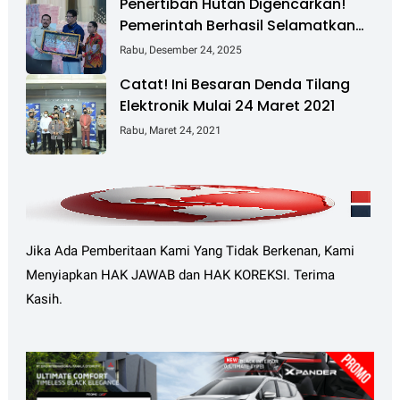
Penertiban Hutan Digencarkan!
Pemerintah Berhasil Selamatkan
Rp 6 T dan Kuasai Kembali 4 Juta
Rabu, Desember 24, 2025
Hektare
Catat! Ini Besaran Denda Tilang
Elektronik Mulai 24 Maret 2021
Rabu, Maret 24, 2021
Jika Ada Pemberitaan Kami Yang Tidak Berkenan, Kami
Menyiapkan HAK JAWAB dan HAK KOREKSI. Terima
Kasih.