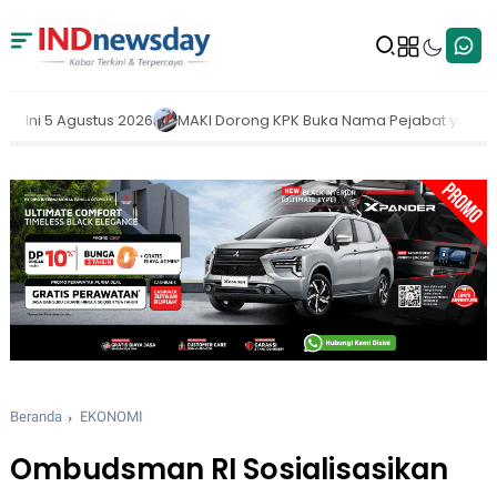
ong KPK Buka Nama Pejabat yang Belum Lapor LHKPN 2025
Warga K
Beranda
EKONOMI
Ombudsman RI Sosialisasikan