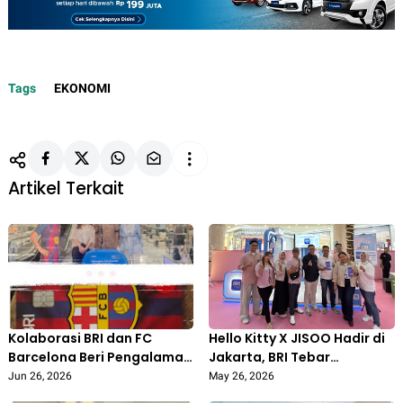
Tags
EKONOMI
Artikel Terkait
Kolaborasi BRI dan FC
Hello Kitty X JISOO Hadir di
Barcelona Beri Pengalaman
Jakarta, BRI Tebar
Baru bagi Pecinta Sepak
Cashback hingga
Jun 26, 2026
May 26, 2026
Bola Indonesia
Merchandise Eksklusif