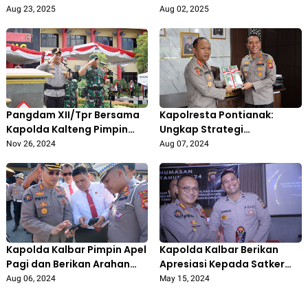
Nyatakan Dukungan Penuh
dalam Bangun Bangsa
Aug 23, 2025
Aug 02, 2025
kepada Polri
Pangdam XII/Tpr Bersama
Kapolresta Pontianak:
Kapolda Kalteng Pimpin
Ungkap Strategi
Apel Kesiapan
Penanganan Konflik Sosial,
Nov 26, 2024
Aug 07, 2024
Pengamanan Pilkada
Dalam Kunjungan Dari Tim
Serentak
(STIK) Lemdiklat Polri
Kapolda Kalbar Pimpin Apel
Kapolda Kalbar Berikan
Pagi dan Berikan Arahan
Apresiasi Kepada Satker
Khusus Kepada Seluruh
Polda dan Polres Jajaran
Aug 06, 2024
May 15, 2024
Personil Polda Kalbar
yang Telah Aktif dan
Berkinerja Baik di Bidang