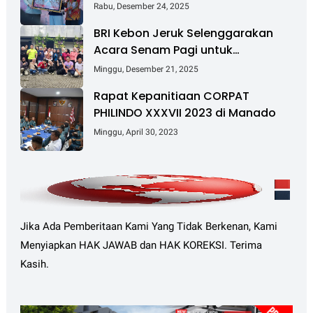
Rp 6 T dan Kuasai Kembali 4 Juta
Rabu, Desember 24, 2025
Hektare
BRI Kebon Jeruk Selenggarakan
Acara Senam Pagi untuk
Tingkatkan Kesehatan dan
Minggu, Desember 21, 2025
Kebersamaan
Rapat Kepanitiaan CORPAT
PHILINDO XXXVII 2023 di Manado
Minggu, April 30, 2023
Jika Ada Pemberitaan Kami Yang Tidak Berkenan, Kami
Menyiapkan HAK JAWAB dan HAK KOREKSI. Terima
Kasih.