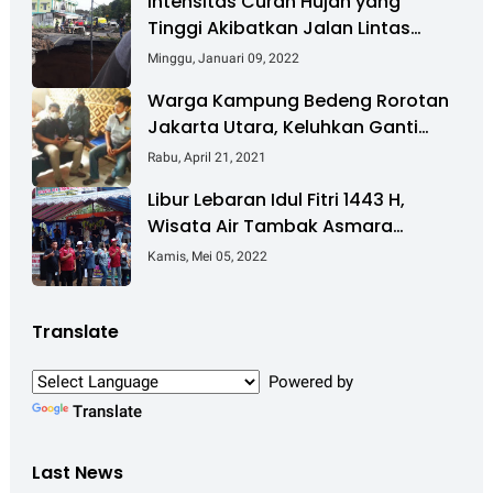
Intensitas Curah Hujan yang
Tinggi Akibatkan Jalan Lintas
Sumatera Nyaris Putus
Minggu, Januari 09, 2022
Warga Kampung Bedeng Rorotan
Jakarta Utara, Keluhkan Ganti
Rugi Pembebasan Lahan Tol
Rabu, April 21, 2021
Cibitung - Cilincing
Libur Lebaran Idul Fitri 1443 H,
Wisata Air Tambak Asmara
Kotabaru Dipadati Ribuan
Kamis, Mei 05, 2022
Pengunjung
Translate
Powered by
Translate
Last News