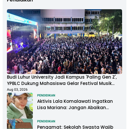
Budi Luhur University Jadi Kampus 'Paling Gen Z',
YPBLC Dukung Mahasiswa Gelar Festival Musik
Berkapasitas Ribuan Penonton
Aug 03, 2026
PENDIDIKAN
Aktivis Lala Komalawati Ingatkan
Lisa Mariana: Jangan Abaikan
Psikologis Anak di Tengah Polemik
DNA
PENDIDIKAN
Pengamat: Sekolah Swasta Wajib