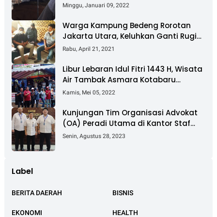
Nyaris Putus
Minggu, Januari 09, 2022
Warga Kampung Bedeng Rorotan
Jakarta Utara, Keluhkan Ganti Rugi
Pembebasan Lahan Tol Cibitung -
Rabu, April 21, 2021
Cilincing
Libur Lebaran Idul Fitri 1443 H, Wisata
Air Tambak Asmara Kotabaru
Dipadati Ribuan Pengunjung
Kamis, Mei 05, 2022
Kunjungan Tim Organisasi Advokat
(OA) Peradi Utama di Kantor Staf
Kepresidenan RI Istana Negara
Senin, Agustus 28, 2023
Jakarta
Label
BERITA DAERAH
BISNIS
EKONOMI
HEALTH