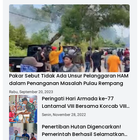
Pakar Sebut Tidak Ada Unsur Pelanggaran HAM
dalam Penanganan Masalah Pulau Rempang
Rabu, September 20, 2023
Peringati Hari Armada ke-77
Lantamal VIII Bersama Korcab VIII
DJA II Laksanakan Bakti Sosial
Senin, November 28, 2022
Penertiban Hutan Digencarkan!
Pemerintah Berhasil Selamatkan