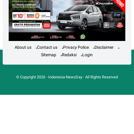
About us
Contact us
Privacy Police
Disclaimer
Sitemap
Redaksi
Login
© Copyright
2026
-
Indonesia NewsDay
- All Rights Reserved