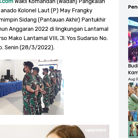
s.com
Wakil Komandan (Wadan) Pangkalan
Pen
Manado Kolonel Laut (P) May Frangky
impin Sidang (Pantauan Akhir) Pantukhir
hun Anggaran 2022 di lingkungan Lantamal
so Mako Lantamal VIII, Jl. Yos Sudarso No.
do. Senin (28/3/2022).
Budi
Kamp
Duk
Aug 0
Fest
Rib