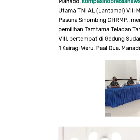
Manado,
kompasindonesianew
Utama TNI AL (Lantamal) VIII 
Pasuna Sihombing CHRMP., mem
pemilihan Tamtama Teladan Ta
VIII, bertempat di Gedung Sudar
1 Kairagi Weru, Paal Dua, Mana