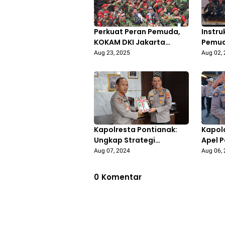
Perkuat Peran Pemuda,
Instru
KOKAM DKI Jakarta
Pemud
Nyatakan Dukungan
Konst
Aug 23, 2025
Aug 02,
Penuh kepada Polri
Bangu
Kapolresta Pontianak:
Kapol
Ungkap Strategi
Apel P
Penanganan Konflik
Araha
Aug 07, 2024
Aug 06,
Sosial, Dalam Kunjungan
Seluru
Dari Tim (STIK) Lemdiklat
Kalba
0
Komentar
Polri