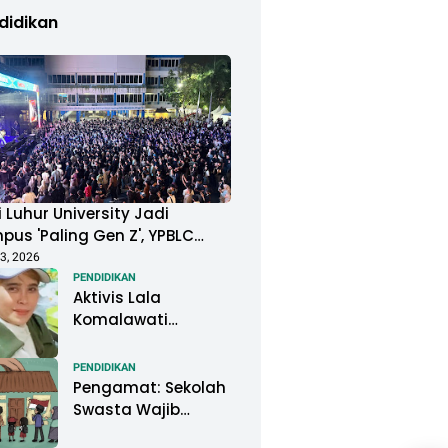
didikan
 Luhur University Jadi
us 'Paling Gen Z', YPBLC
ung Mahasiswa Gelar
3, 2026
ival Musik Berkapasitas
PENDIDIKAN
Aktivis Lala
uan Penonton
Komalawati
Ingatkan Lisa
Mariana: Jangan
PENDIDIKAN
Abaikan Psikologis
Pengamat: Sekolah
Anak di Tengah
Swasta Wajib
Polemik DNA
Menjadi Perhatian