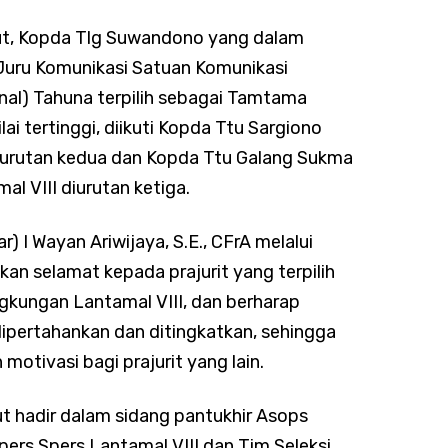
but, Kopda Tlg Suwandono yang dalam
 Juru Komunikasi Satuan Komunikasi
nal) Tahuna terpilih sebagai Tamtama
ai tertinggi, diikuti Kopda Ttu Sargiono
diurutan kedua dan Kopda Ttu Galang Sukma
l VIII diurutan ketiga.
r) I Wayan Ariwijaya, S.E., CFrA melalui
n selamat kepada prajurit yang terpilih
gkungan Lantamal VIII, dan berharap
 dipertahankan dan ditingkatkan, sehingga
otivasi bagi prajurit yang lain.
ut hadir dalam sidang pantukhir Asops
ers Spers Lantamal VIII dan Tim Seleksi.