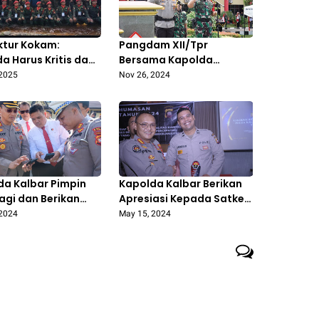
ktur Kokam:
Pangdam XII/Tpr
a Harus Kritis dan
Bersama Kapolda
ruktif dalam
Kalteng Pimpin Apel
 2025
Nov 26, 2024
n Bangsa
Kesiapan Pengamanan
Pilkada Serentak
da Kalbar Pimpin
Kapolda Kalbar Berikan
agi dan Berikan
Apresiasi Kepada Satker
n Khusus Kepada
Polda dan Polres Jajaran
 2024
May 15, 2024
h Personil Polda
yang Telah Aktif dan
r
Berkinerja Baik di Bidang
Kehumasan