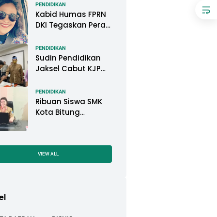
Pemkot Pontianak
PENDIDIKAN
Kabid Humas FPRN
DKI Tegaskan Peran
Kepsek di Satuan
Pendidikan Tangani
PENDIDIKAN
Kasus
Sudin Pendidikan
Perundungan
Jaksel Cabut KJP
Pelajar, KPAI: Itu
Langgar Konvensi
PENDIDIKAN
Hak Anak
Ribuan Siswa SMK
Kota Bitung
Mengikuti Ujian
Sekolah (US) Tahun
Ajaran 2022-2023
VIEW ALL
el