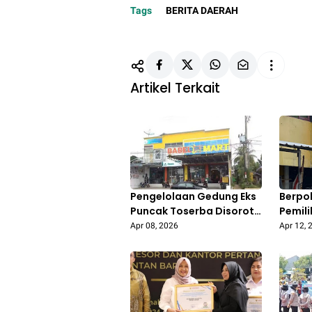
Tags
BERITA DAERAH
Artikel Terkait
Pengelolaan Gedung Eks
Berpo
Puncak Toserba Disorot,
Pemili
DPRD Pertanyakan Aspek
Sekel
Apr 08, 2026
Apr 12, 
Etika dan Pemanfaatan
Ormas
Aset Daerah
Duren