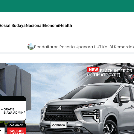
Sosial Budaya
Nasional
Ekonomi
Health
aran Peserta Upacara HUT Ke-81 Kemerdekaan RI di Istana Merdeka R