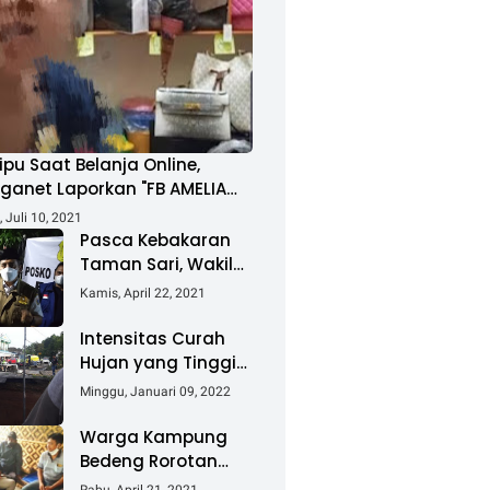
ipu Saat Belanja Online,
ganet Laporkan "FB AMELIA
MAD"
 Juli 10, 2021
Pasca Kebakaran
Taman Sari, Wakil
Walikota Kunjungi
Kamis, April 22, 2021
Lokasi Kebakaran
Dan Salurkan
Intensitas Curah
Bantuan
Hujan yang Tinggi
Akibatkan Jalan
Minggu, Januari 09, 2022
Lintas Sumatera
Nyaris Putus
Warga Kampung
Bedeng Rorotan
Jakarta Utara,