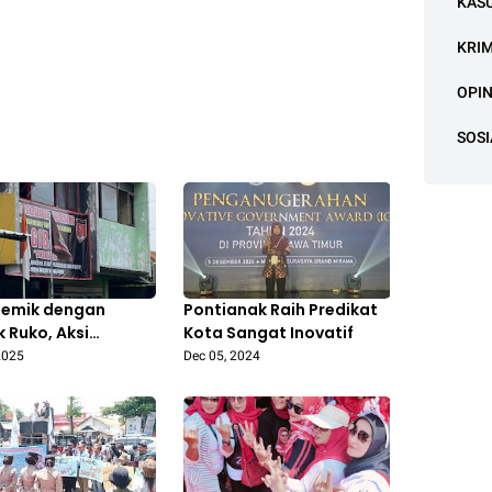
KAS
KRI
OPIN
SOSI
lemik dengan
Pontianak Raih Predikat
k Ruko, Aksi
Kota Sangat Inovatif
ompok Oknum
2025
Dec 05, 2024
 GIBAS Buat Warga
 Jaya Bekasi Resah