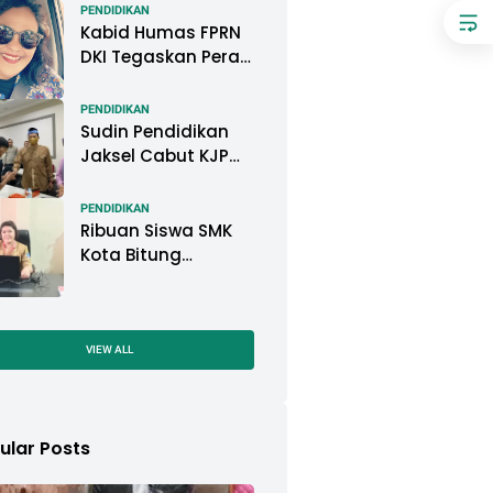
Pemkot Pontianak
PENDIDIKAN
Kabid Humas FPRN
DKI Tegaskan Peran
Kepsek di Satuan
Pendidikan Tangani
PENDIDIKAN
Kasus
Sudin Pendidikan
Perundungan
Jaksel Cabut KJP
Pelajar, KPAI: Itu
Langgar Konvensi
PENDIDIKAN
Hak Anak
Ribuan Siswa SMK
Kota Bitung
Mengikuti Ujian
Sekolah (US) Tahun
Ajaran 2022-2023
VIEW ALL
ular Posts