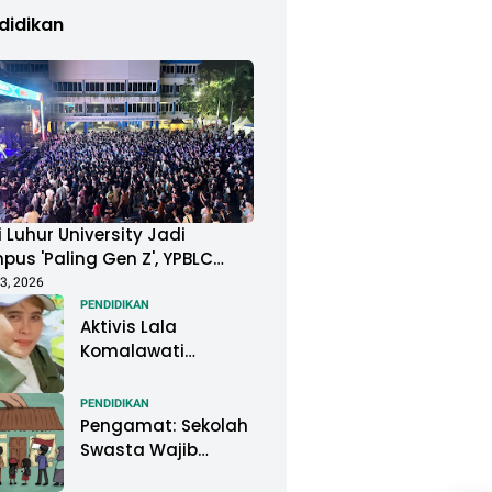
didikan
 Luhur University Jadi
us 'Paling Gen Z', YPBLC
ung Mahasiswa Gelar
3, 2026
ival Musik Berkapasitas
PENDIDIKAN
Aktivis Lala
uan Penonton
Komalawati
Ingatkan Lisa
Mariana: Jangan
PENDIDIKAN
Abaikan Psikologis
Pengamat: Sekolah
Anak di Tengah
Swasta Wajib
Polemik DNA
Menjadi Perhatian