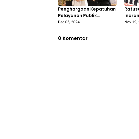
Penghargaan Kepatuhan
Ratus
Pelayanan Publik
Indra
Pontianak Tertinggi ke-
Unjuk 
Dec 05, 2024
Nov 19,
27 se-Indonesia
Pembe
Hakim
0
Komentar