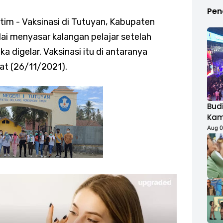
Pen
tim - Vaksinasi di Tutuyan, Kabupaten
ai menyasar kalangan pelajar setelah
 digelar. Vaksinasi itu di antaranya
at (26/11/2021).
Budi
Kamp
Duk
Aug 0
Fest
Rib