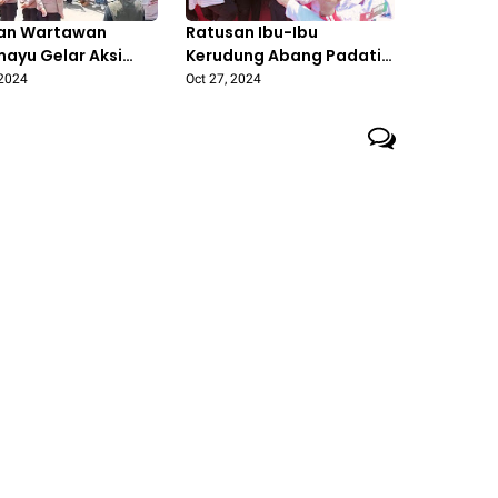
an Wartawan
Ratusan Ibu-Ibu
mayu Gelar Aksi
Kerudung Abang Padati
Rasa dan Boikot
Lapangan Janggleng
 2024
Oct 27, 2024
ritaan Lucky
'Nina Lanjutkan Pimpin
Indramayu'