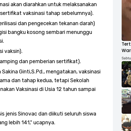
inasi akan diarahkan untuk melaksanakan
ertifikat vaksinasi tahap sebelumnya).
erilisasi dan pengecekan tekanan darah)
gisi bangku kosong sembari menunggu
i.
Tert
War
si vaksin).
ACH
Sabtu,
samping dan pemberian sertifikat).
Sakina Ginti,S.Pd., mengatakan, vaksinasi
ama dan tahap kedua, tetapi Sekolah
akan Vaksinasi di Usia 12 tahun sampai
s jenis Sinovac dan diikuti seluruh siswa
ang lebih 141," ucapnya.