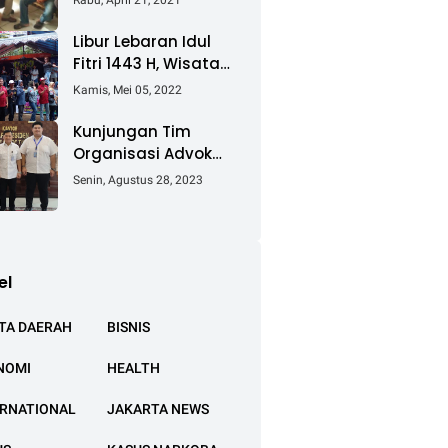
Rabu, April 21, 2021
Keluhkan Ganti Rugi
Pembebasan Lahan
Libur Lebaran Idul
Tol Cibitung -
Fitri 1443 H, Wisata
Cilincing
Air Tambak Asmara
Kamis, Mei 05, 2022
Kotabaru Dipadati
Ribuan Pengunjung
Kunjungan Tim
Organisasi Advokat
(OA) Peradi Utama
Senin, Agustus 28, 2023
di Kantor Staf
Kepresidenan RI
Istana Negara
Jakarta
el
TA DAERAH
BISNIS
NOMI
HEALTH
ERNATIONAL
JAKARTA NEWS