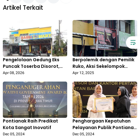
Artikel Terkait
Pengelolaan Gedung Eks
Berpolemik dengan Pemilik
Puncak Toserba Disorot,
Ruko, Aksi Sekelompok
DPRD Pertanyakan Aspek
Oknum Ormas GIBAS Buat
Apr 08, 2026
Apr 12, 2025
Etika dan Pemanfaatan
Warga Duren Jaya Bekasi
Aset Daerah
Resah
Pontianak Raih Predikat
Penghargaan Kepatuhan
Kota Sangat Inovatif
Pelayanan Publik Pontianak
Tertinggi ke-27 se-
Dec 05, 2024
Dec 05, 2024