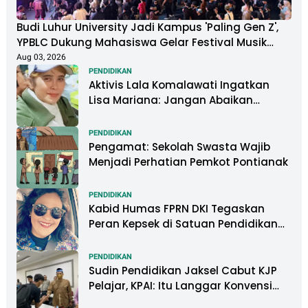
Budi Luhur University Jadi Kampus 'Paling Gen Z',
YPBLC Dukung Mahasiswa Gelar Festival Musik
Berkapasitas Ribuan Penonton
Aug 03, 2026
PENDIDIKAN
Aktivis Lala Komalawati Ingatkan
Lisa Mariana: Jangan Abaikan
Psikologis Anak di Tengah Polemik
DNA
PENDIDIKAN
Pengamat: Sekolah Swasta Wajib
Menjadi Perhatian Pemkot Pontianak
PENDIDIKAN
Kabid Humas FPRN DKI Tegaskan
Peran Kepsek di Satuan Pendidikan
Tangani Kasus Perundungan
PENDIDIKAN
Sudin Pendidikan Jaksel Cabut KJP
Pelajar, KPAI: Itu Langgar Konvensi
Hak Anak