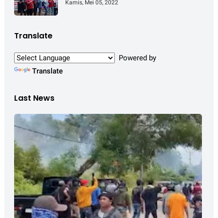
Kotabaru Dipadati Ribuan
Kamis, Mei 05, 2022
Pengunjung
Translate
Powered by
Translate
Last News