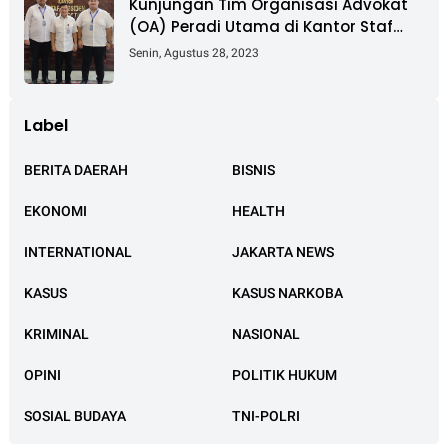
Kunjungan Tim Organisasi Advokat
(OA) Peradi Utama di Kantor Staf
Kepresidenan RI Istana Negara
Senin, Agustus 28, 2023
Jakarta
Label
BERITA DAERAH
BISNIS
EKONOMI
HEALTH
INTERNATIONAL
JAKARTA NEWS
KASUS
KASUS NARKOBA
KRIMINAL
NASIONAL
OPINI
POLITIK HUKUM
SOSIAL BUDAYA
TNI-POLRI