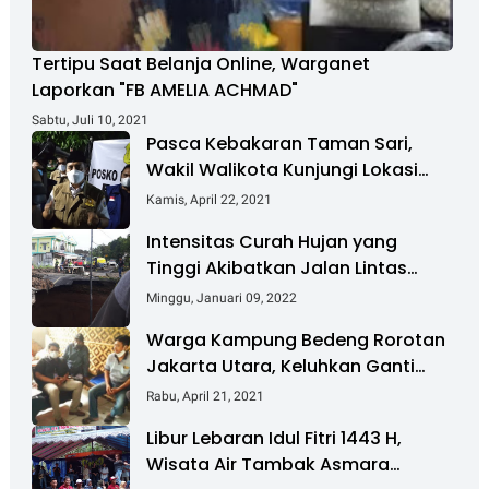
Tertipu Saat Belanja Online, Warganet
Laporkan "FB AMELIA ACHMAD"
Sabtu, Juli 10, 2021
Pasca Kebakaran Taman Sari,
Wakil Walikota Kunjungi Lokasi
Kebakaran Dan Salurkan Bantuan
Kamis, April 22, 2021
Intensitas Curah Hujan yang
Tinggi Akibatkan Jalan Lintas
Sumatera Nyaris Putus
Minggu, Januari 09, 2022
Warga Kampung Bedeng Rorotan
Jakarta Utara, Keluhkan Ganti
Rugi Pembebasan Lahan Tol
Rabu, April 21, 2021
Cibitung - Cilincing
Libur Lebaran Idul Fitri 1443 H,
Wisata Air Tambak Asmara