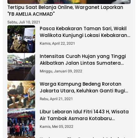
Tertipu Saat Belanja Online, Warganet Laporkan
"FB AMELIA ACHMAD"
Sabtu, Juli 10, 2021
Pasca Kebakaran Taman Sari, Wakil
Walikota Kunjungi Lokasi Kebakaran
Dan Salurkan Bantuan
Kamis, April 22, 2021
Intensitas Curah Hujan yang Tinggi
Akibatkan Jalan Lintas Sumatera
Nyaris Putus
Minggu, Januari 09, 2022
Warga Kampung Bedeng Rorotan
Jakarta Utara, Keluhkan Ganti Rugi
Pembebasan Lahan Tol Cibitung -
Rabu, April 21, 2021
Cilincing
Libur Lebaran Idul Fitri 1443 H, Wisata
Air Tambak Asmara Kotabaru
Dipadati Ribuan Pengunjung
Kamis, Mei 05, 2022