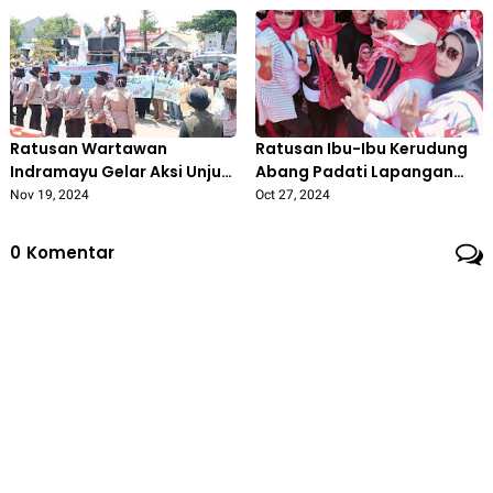
Indonesia
Ratusan Wartawan
Ratusan Ibu-Ibu Kerudung
Indramayu Gelar Aksi Unjuk
Abang Padati Lapangan
Rasa dan Boikot
Janggleng 'Nina Lanjutkan
Nov 19, 2024
Oct 27, 2024
Pemberitaan Lucky Hakim
Pimpin Indramayu'
0
Komentar