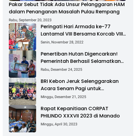
Pakar Sebut Tidak Ada Unsur Pelanggaran HAM
dalam Penanganan Masalah Pulau Rempang
Rabu, September 20, 2023
Peringati Hari Armada ke-77
Lantamal VIII Bersama Korcab VIII
DJA II Laksanakan Bakti Sosial
Senin, November 28, 2022
Penertiban Hutan Digencarkan!
Pemerintah Berhasil Selamatkan
Rp 6 T dan Kuasai Kembali 4 Juta
Rabu, Desember 24, 2025
Hektare
BRI Kebon Jeruk Selenggarakan
Acara Senam Pagi untuk
Tingkatkan Kesehatan dan
Minggu, Desember 21, 2025
Kebersamaan
Rapat Kepanitiaan CORPAT
PHILINDO XXXVII 2023 di Manado
Minggu, April 30, 2023